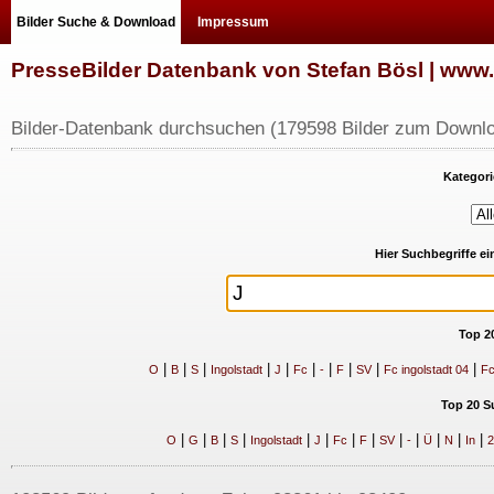
Bilder Suche & Download
Impressum
PresseBilder Datenbank von Stefan Bösl | ww
Bilder-Datenbank durchsuchen (179598 Bilder zum Downlo
Kategori
Hier Suchbegriffe e
Top 2
|
|
|
|
|
|
|
|
|
|
O
B
S
Ingolstadt
J
Fc
-
F
SV
Fc ingolstadt 04
Fc
Top 20 S
|
|
|
|
|
|
|
|
|
|
|
|
|
O
G
B
S
Ingolstadt
J
Fc
F
SV
-
Ü
N
In
2