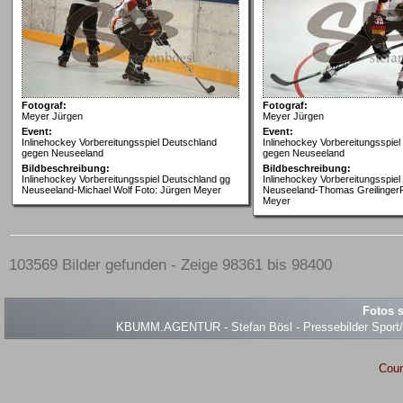
Fotograf:
Fotograf:
Meyer Jürgen
Meyer Jürgen
Event:
Event:
Inlinehockey Vorbereitungsspiel Deutschland
Inlinehockey Vorbereitungsspie
gegen Neuseeland
gegen Neuseeland
Bildbeschreibung:
Bildbeschreibung:
Inlinehockey Vorbereitungsspiel Deutschland gg
Inlinehockey Vorbereitungsspie
Neuseeland-Michael Wolf Foto: Jürgen Meyer
Neuseeland-Thomas GreilingerF
Meyer
103569 Bilder gefunden - Zeige 98361 bis 98400
Fotos s
KBUMM.AGENTUR - Stefan Bösl - Pressebilder Sport/Ev
Coun