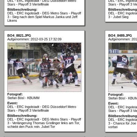
DEL - ERC Ingolstadt - DEG Düsseldorf Metro
DEL - ERC Ingolst
Stars - Playoff 3 Viertelfinale
Stars - Playoff 3 Vie
Bildbeschreibung:
Bildbeschreibung
DEL - ERC Ingolstadt - DEG Metro Stars - Playoff
DEL - ERC Ingolsta
3 - Sieg nach dem Spiel Markus Janka und Jeff
3 - Jubel Sieg
Likens
BO4_8821.JPG
BO4_8489.JPG
Aufgenommen: 2012-03-25 17:32:09
Aufgenommen: 201
Fotograf:
Fotograf:
Stefan Bösl - KBUMM
Stefan Bösl - KBU
Event:
Event:
DEL - ERC Ingolstadt - DEG Düsseldorf Metro
DEL - ERC Ingolst
Stars - Playoff 3 Viertelfinale
Stars - Playoff 3 Vie
Bildbeschreibung:
Bildbeschreibung
DEL - ERC Ingolstadt - DEG Metro Stars - Playoff
DEL - ERC Ingolsta
3 - Verlängerung Thomas Greilinger links am Tor,
3 - Chance für Joe
schiebt den Puck rein. Jubel Tor
vorbei