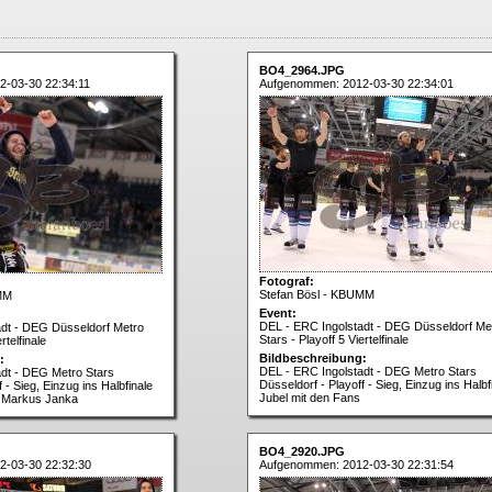
BO4_2964.JPG
-03-30 22:34:11
Aufgenommen: 2012-03-30 22:34:01
Fotograf:
Stefan Bösl - KBUMM
MM
Event:
DEL - ERC Ingolstadt - DEG Düsseldorf Me
adt - DEG Düsseldorf Metro
Stars - Playoff 5 Viertelfinale
rtelfinale
Bildbeschreibung:
:
DEL - ERC Ingolstadt - DEG Metro Stars
dt - DEG Metro Stars
Düsseldorf - Playoff - Sieg, Einzug ins Halbf
 - Sieg, Einzug ins Halbfinale
Jubel mit den Fans
s Markus Janka
BO4_2920.JPG
2-03-30 22:32:30
Aufgenommen: 2012-03-30 22:31:54