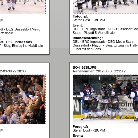
Fotograf:
Stefan Bösl - KBUMM
MM
Event:
DEL - ERC Ingolstadt - DEG Düsseldorf Me
adt - DEG Düsseldorf Metro
Stars - Playoff 5 Viertelfinale
rtelfinale
Bildbeschreibung:
:
DEL - ERC Ingolstadt - DEG Metro Stars
dt - DEG Metro Stars
Düsseldorf - Playoff - Sieg, Einzug ins Halbf
 - Sieg, Einzug ins Halbfinale
Jubel mit den Fans
BO4_2638.JPG
2-03-30 22:28:38
Aufgenommen: 2012-03-30 22:28:25
Fotograf:
MM
Stefan Bösl - KBUMM
Event: