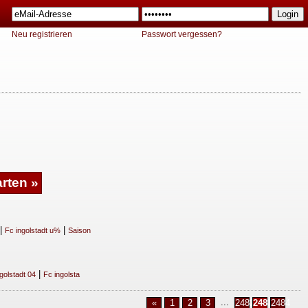
Neu registrieren
Passwort vergessen?
|
|
Fc ingolstadt u%
Saison
|
golstadt 04
Fc ingolsta
...
«
1
2
3
2482
2483
2484