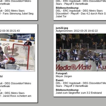
adt - DEG Düsseldorf Metro
DEL - ERC Ingolstadt - DEG Düsseldorf Me
rtelfinale
Stars - Playoff 5 Viertelfinale
:
Bildbeschreibung:
dt - DEG Metro Stars
DEL - ERC Ingolstadt - DEG Metro Stars
ff - Fans Stimmung Jubel Sieg
Düsseldorf - Playoff - Das 4:2 durch Rick G
Jubel Tor
jum22.jpg
2-03-30 20:21:43
Aufgenommen: 2012-03-25 19:42:22
Fotograf:
Meyer Jürgen
MM
Event:
DEL - ERC Ingolstadt - DEG Düsseldorf Me
adt - DEG Düsseldorf Metro
Stars - Playoff 3 Viertelfinale
rtelfinale
Bildbeschreibung:
:
Jubel zum Siegtreffer zum 3:2 Endstand
dt - DEG Metro Stars
f - Jared Ross scheitert am