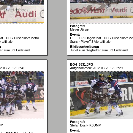
Fotograf:
Meyer Jürgen
Event:
adt - DEG Düsseldorf Metro
DEL - ERC Ingolstadt - DEG Düsseldorf Me
rtelfinale
Stars - Playoff 3 Viertelfinale
:
Bildbeschreibung:
fer zum 3:2 Endstand
Jubel zum Siegtreffer zum 3:2 Endstand
BO4_8831.JPG
2-03-25 17:32:41
Aufgenommen: 2012-03-25 17:32:29
Fotograf:
MM
Stefan Bösl - KBUMM
Event: