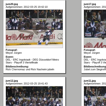
jum20.jpg
jum17.jpg
Aufgenommen: 2012-03-25 19:42:10
Aufgenommen: 201
Fotograf:
Fotograf:
Meyer Jürgen
Meyer Jürgen
Event:
Event:
DEL - ERC Ingolstadt - DEG Düsseldorf Metro
DEL - ERC Ingolst
Stars - Playoff 3 Viertelfinale
Stars - Playoff 3 Vie
Bildbeschreibung:
Bildbeschreibung
Rick Chernomaz und Rick Nasheim jubeln
Jubel zum Siegtref
jum12.jpg
jum11.jpg
Aufgenommen: 2012-03-25 19:41:43
Aufgenommen: 201