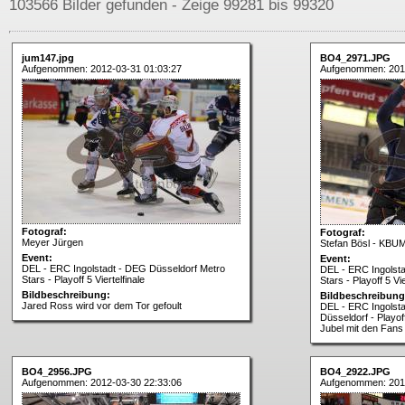
103566 Bilder gefunden - Zeige 99281 bis 99320
jum147.jpg
BO4_2971.JPG
Aufgenommen: 2012-03-31 01:03:27
Aufgenommen: 2012
Fotograf:
Fotograf:
Meyer Jürgen
Stefan Bösl - KBU
Event:
Event:
DEL - ERC Ingolstadt - DEG Düsseldorf Metro
DEL - ERC Ingolst
Stars - Playoff 5 Viertelfinale
Stars - Playoff 5 Vie
Bildbeschreibung:
Bildbeschreibung
Jared Ross wird vor dem Tor gefoult
DEL - ERC Ingolsta
Düsseldorf - Playoff
Jubel mit den Fan
BO4_2956.JPG
BO4_2922.JPG
Aufgenommen: 2012-03-30 22:33:06
Aufgenommen: 201