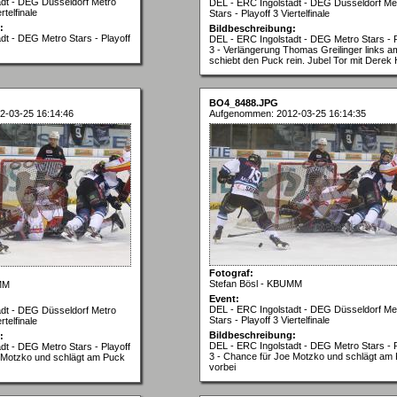
adt - DEG Düsseldorf Metro
DEL - ERC Ingolstadt - DEG Düsseldorf Me
rtelfinale
Stars - Playoff 3 Viertelfinale
:
Bildbeschreibung:
dt - DEG Metro Stars - Playoff
DEL - ERC Ingolstadt - DEG Metro Stars - P
3 - Verlängerung Thomas Greilinger links a
schiebt den Puck rein. Jubel Tor mit Derek
BO4_8488.JPG
2-03-25 16:14:46
Aufgenommen: 2012-03-25 16:14:35
Fotograf:
Stefan Bösl - KBUMM
MM
Event:
DEL - ERC Ingolstadt - DEG Düsseldorf Me
adt - DEG Düsseldorf Metro
Stars - Playoff 3 Viertelfinale
rtelfinale
Bildbeschreibung:
:
DEL - ERC Ingolstadt - DEG Metro Stars - P
dt - DEG Metro Stars - Playoff
3 - Chance für Joe Motzko und schlägt am
 Motzko und schlägt am Puck
vorbei