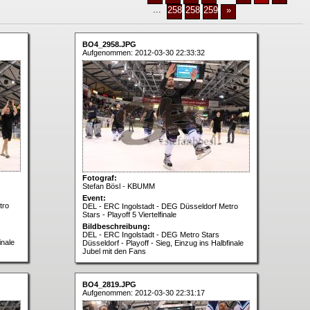
...
2588
2589
2590
»
BO4_2958.JPG
Aufgenommen: 2012-03-30 22:33:32
Fotograf:
Stefan Bösl - KBUMM
Event:
tro
DEL - ERC Ingolstadt - DEG Düsseldorf Metro
Stars - Playoff 5 Viertelfinale
Bildbeschreibung:
DEL - ERC Ingolstadt - DEG Metro Stars
inale
Düsseldorf - Playoff - Sieg, Einzug ins Halbfinale
Jubel mit den Fans
BO4_2819.JPG
Aufgenommen: 2012-03-30 22:31:17