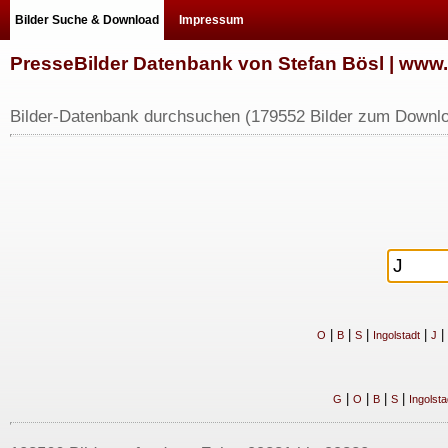
Bilder Suche & Download
Impressum
PresseBilder Datenbank von Stefan Bösl | ww
Bilder-Datenbank durchsuchen (179552 Bilder zum Downlo
|
|
|
|
|
O
B
S
Ingolstadt
J
|
|
|
|
G
O
B
S
Ingolsta