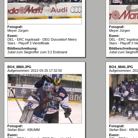
Fotograf:
Fotograf:
Meyer Jürgen
Meyer Jürgen
Event:
Event:
DEL - ERC Ingolstadt - DEG Düsseldorf Metro
DEL - ERC Ingolst
Stars - Playoff 3 Viertelfinale
Stars - Playoff 3 Vie
Bildbeschreibung:
Bildbeschreibung
Jubel zum Siegtreffer zum 3:2 Endstand
Jubel zum Siegtref
BO4_8860.JPG
BO4_8840.JPG
Aufgenommen: 2012-03-25 17:32:50
Aufgenommen: 201
Fotograf:
Fotograf:
Stefan Bösl - KBUMM
Stefan Bösl - KBU
Event:
Event: