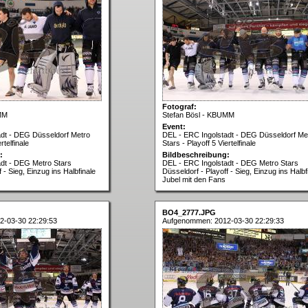
Fotograf:
MM
Stefan Bösl - KBUMM
Event:
adt - DEG Düsseldorf Metro
DEL - ERC Ingolstadt - DEG Düsseldorf Me
rtelfinale
Stars - Playoff 5 Viertelfinale
:
Bildbeschreibung:
dt - DEG Metro Stars
DEL - ERC Ingolstadt - DEG Metro Stars
 - Sieg, Einzug ins Halbfinale
Düsseldorf - Playoff - Sieg, Einzug ins Halbf
Jubel mit den Fans
BO4_2777.JPG
2-03-30 22:29:53
Aufgenommen: 2012-03-30 22:29:33