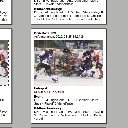
DEL - ERC Ingolstadt - DEG Düsseldorf Metro
tro
Stars - Playoff 3 Viertelfinale
Bildbeschreibung:
DEL - ERC Ingolstadt - DEG Metro Stars - Playoff
layoff
3 - Verlängerung Thomas Greilinger links am Tor,
m Tor,
schiebt den Puck rein. Jubel Tor mit Derek Hahn
 Hahn
BO4_8487.JPG
Aufgenommen: 2012-03-25 16:14:24
Fotograf:
Stefan Bösl - KBUMM
Event:
tro
DEL - ERC Ingolstadt - DEG Düsseldorf Metro
Stars - Playoff 3 Viertelfinale
Bildbeschreibung:
layoff
DEL - ERC Ingolstadt - DEG Metro Stars - Playoff
 Puck
3 - Chance für Joe Motzko und schlägt am Puck
vorbei