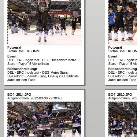
Fotograf:
Fotograf:
Stefan Bösl - KBUMM
Stefan Bösl - KBU
Event:
Event:
DEL - ERC Ingolstadt - DEG Düsseldorf Metro
DEL - ERC Ingolst
Stars - Playoff 5 Viertelfinale
Stars - Playoff 5 Vie
Bildbeschreibung:
Bildbeschreibung
DEL - ERC Ingolstadt - DEG Metro Stars
DEL - ERC Ingolsta
Düsseldorf - Playoff - Sieg, Einzug ins Halbfinale
Düsseldorf - Playoff
Jubel mit den Fans
Jubel mit den Fans
BO4_2814.JPG
BO4_2810.JPG
Aufgenommen: 2012-03-30 22:30:40
Aufgenommen: 201