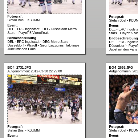
Fotograf:
Fotograf:
Stefan Bösl - KBUMM
Stefan Bösl - KBU
Event:
Event:
DEL - ERC Ingolstadt - DEG Düsseldorf Metro
DEL - ERC Ingolst
Stars - Playoff 5 Viertelfinale
Stars - Playoff 5 Vie
Bildbeschreibung:
Bildbeschreibung
DEL - ERC Ingolstadt - DEG Metro Stars
DEL - ERC Ingolsta
Düsseldorf - Playoff - Sieg, Einzug ins Halbfinale
Düsseldorf - Playoff
Jubel mit den Fans
Jubel mit den Fans
BO4_2731.JPG
BO4_2668.JPG
Aufgenommen: 2012-03-30 22:29:00
Aufgenommen: 201
Fotograf:
Fotograf:
Stefan Bösl - KBUMM
Stefan Bösl - KBU
Event:
Event: