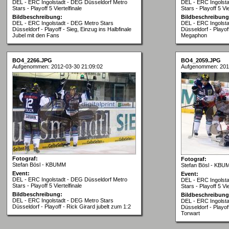
DEL - ERC Ingolstadt - DEG Düsseldorf Metro
DEL - ERC Ingolst
Stars - Playoff 5 Viertelfinale
Stars - Playoff 5 Vie
Bildbeschreibung:
Bildbeschreibung
DEL - ERC Ingolstadt - DEG Metro Stars
DEL - ERC Ingolsta
Düsseldorf - Playoff - Sieg, Einzug ins Halbfinale
Düsseldorf - Playo
Jubel mit den Fans
Megaphon
BO4_2266.JPG
BO4_2059.JPG
Aufgenommen: 2012-03-30 21:09:02
Aufgenommen: 201
Fotograf:
Fotograf:
Stefan Bösl - KBUMM
Stefan Bösl - KBU
Event:
Event:
DEL - ERC Ingolstadt - DEG Düsseldorf Metro
DEL - ERC Ingolst
Stars - Playoff 5 Viertelfinale
Stars - Playoff 5 Vie
Bildbeschreibung:
Bildbeschreibung
DEL - ERC Ingolstadt - DEG Metro Stars
DEL - ERC Ingolsta
Düsseldorf - Playoff - Rick Girard jubelt zum 1:2
Düsseldorf - Playof
Torwart