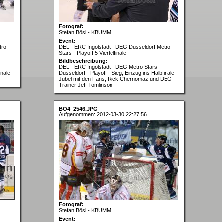
Fotograf:
Stefan Bösl - KBUMM
Event:
tro
DEL - ERC Ingolstadt - DEG Düsseldorf Metro
Stars - Playoff 5 Viertelfinale
Bildbeschreibung:
DEL - ERC Ingolstadt - DEG Metro Stars
inale
Düsseldorf - Playoff - Sieg, Einzug ins Halbfinale
Jubel mit den Fans, Rick Chernomaz und DEG
Trainer Jeff Tomlinson
BO4_2546.JPG
Aufgenommen: 2012-03-30 22:27:56
Fotograf:
Stefan Bösl - KBUMM
Event: