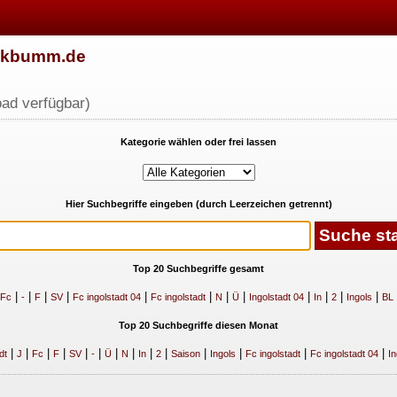
w.kbumm.de
ad verfügbar)
Kategorie wählen oder frei lassen
Hier Suchbegriffe eingeben (durch Leerzeichen getrennt)
Top 20 Suchbegriffe gesamt
|
|
|
|
|
|
|
|
|
|
|
|
Fc
-
F
SV
Fc ingolstadt 04
Fc ingolstadt
N
Ü
Ingolstadt 04
In
2
Ingols
BL
Top 20 Suchbegriffe diesen Monat
|
|
|
|
|
|
|
|
|
|
|
|
|
|
dt
J
Fc
F
SV
-
Ü
N
In
2
Saison
Ingols
Fc ingolstadt
Fc ingolstadt 04
In