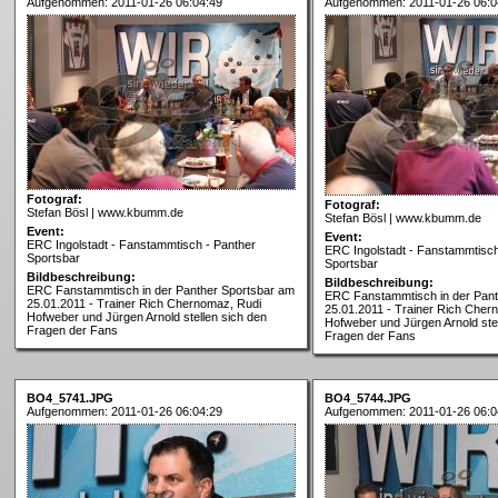
Aufgenommen: 2011-01-26 06:04:49
Aufgenommen: 2011-01-26 06:0
Fotograf:
Fotograf:
Stefan Bösl | www.kbumm.de
Stefan Bösl | www.kbumm.de
Event:
Event:
ERC Ingolstadt - Fanstammtisch - Panther
ERC Ingolstadt - Fanstammtisch
Sportsbar
Sportsbar
Bildbeschreibung:
Bildbeschreibung:
ERC Fanstammtisch in der Panther Sportsbar am
ERC Fanstammtisch in der Pant
25.01.2011 - Trainer Rich Chernomaz, Rudi
25.01.2011 - Trainer Rich Cher
Hofweber und Jürgen Arnold stellen sich den
Hofweber und Jürgen Arnold stel
Fragen der Fans
Fragen der Fans
BO4_5741.JPG
BO4_5744.JPG
Aufgenommen: 2011-01-26 06:04:29
Aufgenommen: 2011-01-26 06:0