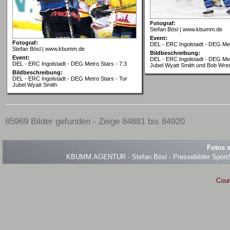
Fotograf:
Stefan Bösl | www.kbumm.de
Event:
Fotograf:
DEL - ERC Ingolstadt - DEG Met
Stefan Bösl | www.kbumm.de
Bildbeschreibung:
Event:
DEL - ERC Ingolstadt - DEG Met
DEL - ERC Ingolstadt - DEG Metro Stars - 7:3
Jubel Wyatt Smith und Bob Wre
Bildbeschreibung:
DEL - ERC Ingolstadt - DEG Metro Stars - Tor
Jubel Wyatt Smith
85969 Bilder gefunden - Zeige 84881 bis 84920
Fotos s
KBUMM.AGENTUR - Stefan Bösl - Pressebilder Sport/Ev
Coun