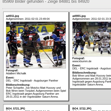
85969 Bilder gefunden - Zeige 84881 bis 84920
adl011.jpg
adl001.jpg
Aufgenommen: 2011-02-01 23:49:04
Aufgenommen: 2011-02-01 23:3
Fotograf:
www.kbumm.de
Event:
DEL - ERC Ingolstadt - Augsbur
Fotograf:
Bildbeschreibung:
Adalbert Michalik
Bob Wren und Matt Hussey beim
Event:
Aufgenommen am 28.01.2011 be
DEL - ERC Ingolstadt - Augsburger Panther
Ingolstadt gegen Augsburg Panth
Ingolstädter Saturn Arena.
Bildbeschreibung:
Peter Schaefer, Joe Motzko Matt Hussey und
Bob Wren beim Torjubel. Aufgenommen beim Spiel
ERC Ingolstadt gegen Augsburg Panther am
28.01.2011 in der Ingolstädter Saturn Arena.
BO4_5721.JPG
BO4_5722.JPG