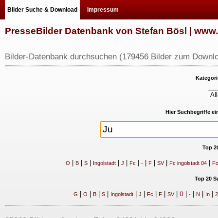
Bilder Suche & Download
Impressum
PresseBilder Datenbank von Stefan Bösl | ww
Bilder-Datenbank durchsuchen (179456 Bilder zum Downlo
Kategori
Hier Suchbegriffe e
Top 2
|
|
|
|
|
|
|
|
|
|
O
B
S
Ingolstadt
J
Fc
-
F
SV
Fc ingolstadt 04
Fc
Top 20 S
|
|
|
|
|
|
|
|
|
|
|
|
|
G
O
B
S
Ingolstadt
J
Fc
F
SV
Ü
-
N
In
2