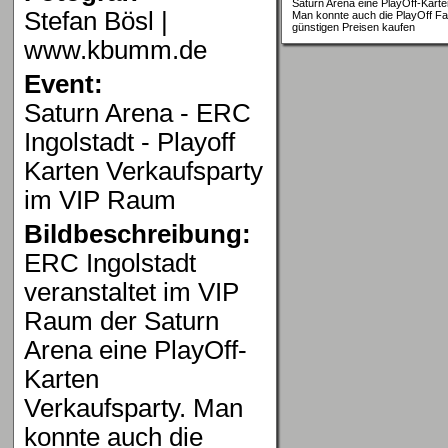
Saturn Arena eine PlayOff-Karte
Stefan Bösl |
Man konnte auch die PlayOff Fan
günstigen Preisen kaufen
www.kbumm.de
Event:
Saturn Arena - ERC
Ingolstadt - Playoff
Karten Verkaufsparty
im VIP Raum
Bildbeschreibung:
ERC Ingolstadt
veranstaltet im VIP
Raum der Saturn
Arena eine PlayOff-
Karten
Verkaufsparty. Man
konnte auch die