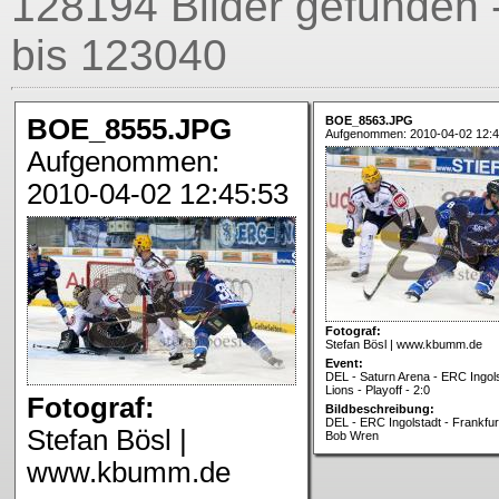
128194 Bilder gefunden 
bis 123040
BOE_8555.JPG
BOE_8563.JPG
Aufgenommen: 2010-04-02 12:4
Aufgenommen:
2010-04-02 12:45:53
Fotograf:
Stefan Bösl | www.kbumm.de
Event:
DEL - Saturn Arena - ERC Ingols
Lions - Playoff - 2:0
Fotograf:
Bildbeschreibung:
DEL - ERC Ingolstadt - Frankfurt
Stefan Bösl |
Bob Wren
www.kbumm.de