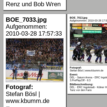
Renz und Bob Wren
BOE_7033.jpg
BOE_7013.jpg
Aufgenommen: 2010-03-28 17:5
Aufgenommen:
2010-03-28 17:57:33
Fotograf:
Stefan Bösl | www.kbumm.de
Event:
DEL - Saturn Arena - ERC Ingols
3.PrePlayOff - 6:3
Bildbeschreibung:
Fotograf:
DEL - ERC Ingolstadt - Kölner Ha
Tanz vor den Fans
Stefan Bösl |
www.kbumm.de