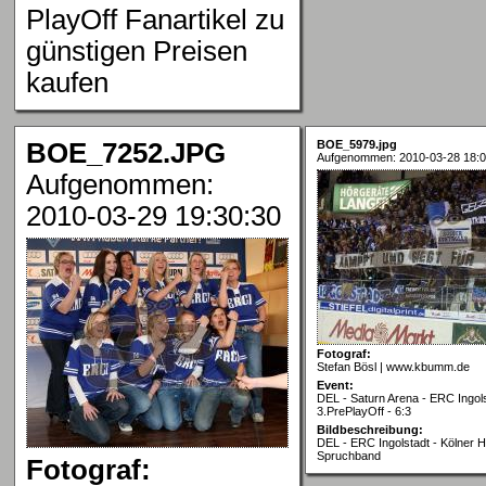
PlayOff Fanartikel zu
günstigen Preisen
kaufen
BOE_7252.JPG
BOE_5979.jpg
Aufgenommen: 2010-03-28 18:0
Aufgenommen:
2010-03-29 19:30:30
Fotograf:
Stefan Bösl | www.kbumm.de
Event:
DEL - Saturn Arena - ERC Ingols
3.PrePlayOff - 6:3
Bildbeschreibung:
DEL - ERC Ingolstadt - Kölner H
Spruchband
Fotograf: