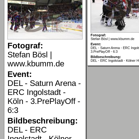
Fotograf:
Stefan Bösl | www.kbumm.de
Fotograf:
Event:
DEL - Saturn Arena - ERC Ingols
3.PrePlayOff - 6:3
Stefan Bösl |
Bildbeschreibung:
DEL - ERC Ingolstadt - Kölner H
www.kbumm.de
Event:
DEL - Saturn Arena -
ERC Ingolstadt -
Köln - 3.PrePlayOff -
6:3
Bildbeschreibung:
DEL - ERC
Ingolstadt - Kölner