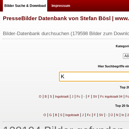
Bilder Suche & Download
Impressum
PresseBilder Datenbank von Stefan Bösl | ww
Bilder-Datenbank durchsuchen (179598 Bilder zum Downlo
Kategori
Hier Suchbegriffe e
Top 2
|
|
|
|
|
|
|
|
|
|
O
B
S
Ingolstadt
J
Fc
-
F
SV
Fc ingolstadt 04
Fc
Top 20 S
|
|
|
|
|
|
|
|
|
|
|
|
|
O
G
B
S
Ingolstadt
J
Fc
F
SV
-
Ü
N
In
2