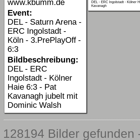
www.kbumm.de
DEL - ERC Ingolstadt - Kölner Ha
Kavanagh
Event:
DEL - Saturn Arena -
ERC Ingolstadt -
Köln - 3.PrePlayOff -
6:3
Bildbeschreibung:
DEL - ERC
Ingolstadt - Kölner
Haie 6:3 - Pat
Kavanagh jubelt mit
Dominic Walsh
128194 Bilder gefunden 