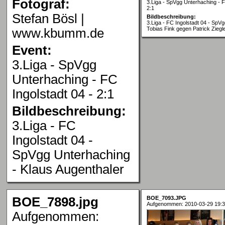
Fotograf:
3.Liga - SpVgg Unterhaching - F
2:1
Stefan Bösl |
Bildbeschreibung:
3.Liga - FC Ingolstadt 04 - SpV
Tobias Fink gegen Patrick Ziegl
www.kbumm.de
Event:
3.Liga - SpVgg
Unterhaching - FC
Ingolstadt 04 - 2:1
Bildbeschreibung:
3.Liga - FC
Ingolstadt 04 -
SpVgg Unterhaching
- Klaus Augenthaler
BOE_7898.jpg
BOE_7093.JPG
Aufgenommen: 2010-03-29 19:3
Aufgenommen: