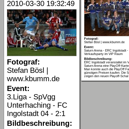
2010-03-30 19:32:49
Fotograf:
Stefan Bösl | www.kbumm.de
Event:
Saturn Arena - ERC Ingolstadt - 
Verkaufsparty im VIP Raum
Bildbeschreibung:
Fotograf:
ERC Ingolstadt veranstaltet im
Saturn Arena eine PlayOff-Karte
Stefan Bösl |
Man konnte auch die PlayOff Fan
günstigen Preisen kaufen. Die S
zeigen den neuen Playoff-Schal
www.kbumm.de
Event:
3.Liga - SpVgg
Unterhaching - FC
Ingolstadt 04 - 2:1
Bildbeschreibung: