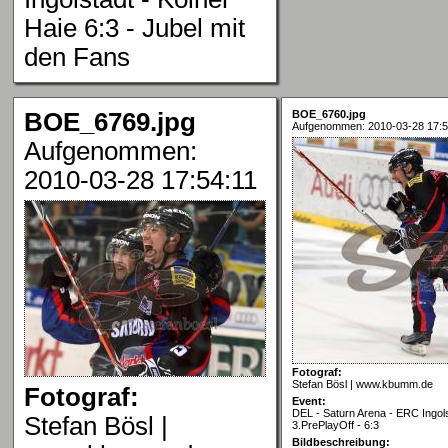
Haie 6:3 - Jubel mit
den Fans
BOE_6769.jpg
BOE_6760.jpg
Aufgenommen: 2010-03-28 17:5
Aufgenommen:
2010-03-28 17:54:11
Fotograf:
Stefan Bösl | www.kbumm.de
Fotograf:
Event:
DEL - Saturn Arena - ERC Ingols
Stefan Bösl |
3.PrePlayOff - 6:3
Bildbeschreibung: