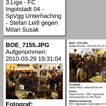
3.Liga - FC
Ingolstadt 04 -
SpVgg Unterhaching
- Stefan Leitl gegen
Milan Susak
BOE_7155.JPG
BOE_7174.JPG
Aufgenommen: 2010-03-29 19:3
Aufgenommen:
2010-03-29 19:31:04
Fotograf:
Stefan Bösl | www.kbumm.de
Event:
Saturn Arena - ERC Ingolstadt - 
Verkaufsparty im VIP Raum
Bildbeschreibung:
Fotograf:
ERC Ingolstadt veranstaltet im