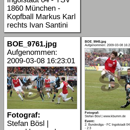
1860 München -
Kopfball Markus Karl
rechts Ivan Santini
BOE_9761.jpg
BOE_9945.jpg
Aufgenommen: 2009-03-08 16:2
Aufgenommen:
2009-03-08 16:23:01
Fotograf:
Fotograf:
Stefan Bösl | www.kbumm.de
Stefan Bösl |
Event:
2. Bundesliga - FC Ingolstadt 
- 2:3