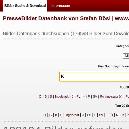
Bilder Suche & Download
Impressum
PresseBilder Datenbank von Stefan Bösl | ww
Bilder-Datenbank durchsuchen (179598 Bilder zum Downlo
Kategori
Hier Suchbegriffe e
Top 2
|
|
|
|
|
|
|
|
|
|
O
B
S
Ingolstadt
J
Fc
-
F
SV
Fc ingolstadt 04
Fc
Top 20 S
|
|
|
|
|
|
|
|
|
|
|
|
|
O
G
B
S
Ingolstadt
J
Fc
F
SV
-
Ü
N
In
2