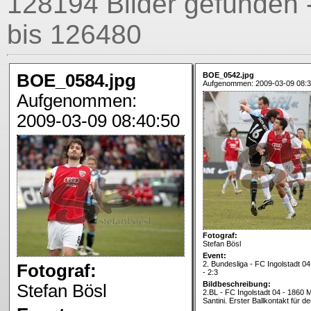
128194 Bilder gefunden 
bis 126480
BOE_0584.jpg
BOE_0542.jpg
Aufgenommen: 2009-03-09 08:3
Aufgenommen:
2009-03-09 08:40:50
Fotograf:
Stefan Bösl
Event:
2. Bundesliga - FC Ingolstadt 
Fotograf:
- 2:3
Bildbeschreibung:
Stefan Bösl
2.BL - FC Ingolstadt 04 - 1860 
Santini. Erster Ballkontakt für d