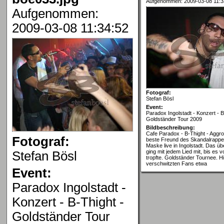
Aufgenommen: 2009-03-08 11:3
Aufgenommen:
2009-03-08 11:34:52
Fotograf:
Stefan Bösl
Event:
Paradox Ingolstadt - Konzert - B
Goldständer Tour 2009
Bildbeschreibung:
Cafe Paradox - B-Thight - Aggro 
Fotograf:
beste Freund des Skandalrapper
Maske live in Ingolstadt. Das üb
ging mit jedem Lied mit, bis es 
Stefan Bösl
tropfte. Goldständer Tournee. Hi
verschwitzten Fans etwa
Event:
Paradox Ingolstadt -
Konzert - B-Thight -
Goldständer Tour