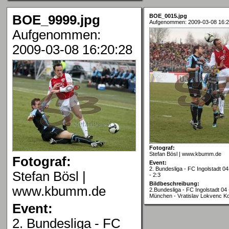
BOE_9999.jpg
BOE_0015.jpg
Aufgenommen: 2009-03-08 16:2
Aufgenommen:
2009-03-08 16:20:28
Fotograf:
Stefan Bösl | www.kbumm.de
Fotograf:
Event:
2. Bundesliga - FC Ingolstadt 
Stefan Bösl |
- 2:3
Bildbeschreibung:
www.kbumm.de
2.Bundesliga - FC Ingolstadt 04
München - Vratislav Lokvenc Ko
Event:
2. Bundesliga - FC