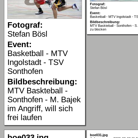
Fotograf:
Stefan Bösl
Event:
Basketball - MTV Ingolstadt - T
Bildbeschreibung:
Fotograf:
MTV Baskteball - Sonthofen - S
zu blocken
Stefan Bösl
Event:
Basketball - MTV
Ingolstadt - TSV
Sonthofen
Bildbeschreibung:
MTV Baskteball -
Sonthofen - M. Bajek
im Angriff, will sich
frei laufen
boe033.jpg
boe031.jpg