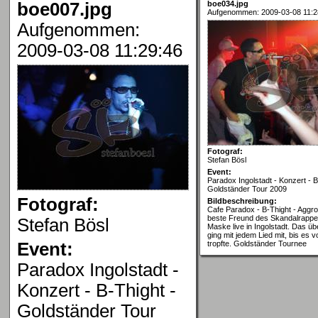
boe007.jpg
boe034.jpg
Aufgenommen: 2009-03-08 11:2
Aufgenommen:
2009-03-08 11:29:46
Fotograf:
Stefan Bösl
Event:
Paradox Ingolstadt - Konzert - B
Goldständer Tour 2009
Fotograf:
Bildbeschreibung:
Cafe Paradox - B-Thight - Aggro 
beste Freund des Skandalrapper
Stefan Bösl
Maske live in Ingolstadt. Das üb
ging mit jedem Lied mit, bis es 
Event:
tropfte. Goldständer Tournee
Paradox Ingolstadt -
Konzert - B-Thight -
Goldständer Tour