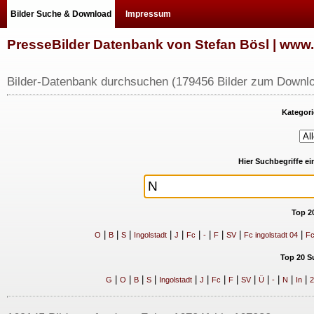
Bilder Suche & Download
Impressum
PresseBilder Datenbank von Stefan Bösl | ww
Bilder-Datenbank durchsuchen (179456 Bilder zum Downlo
Kategori
Hier Suchbegriffe e
Top 2
|
|
|
|
|
|
|
|
|
|
O
B
S
Ingolstadt
J
Fc
-
F
SV
Fc ingolstadt 04
Fc
Top 20 S
|
|
|
|
|
|
|
|
|
|
|
|
|
G
O
B
S
Ingolstadt
J
Fc
F
SV
Ü
-
N
In
2