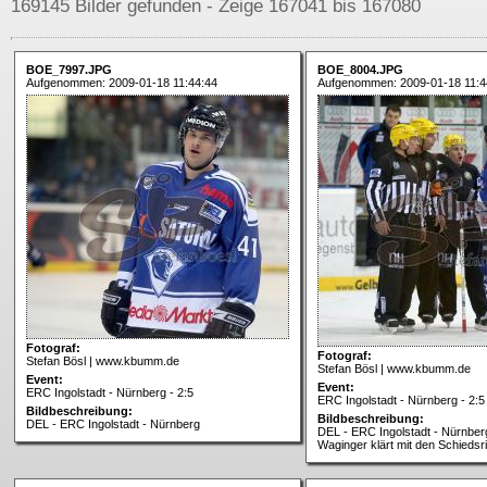
169145 Bilder gefunden - Zeige 167041 bis 167080
BOE_7997.JPG
BOE_8004.JPG
Aufgenommen: 2009-01-18 11:44:44
Aufgenommen: 2009-01-18 11:4
Fotograf:
Fotograf:
Stefan Bösl | www.kbumm.de
Stefan Bösl | www.kbumm.de
Event:
Event:
ERC Ingolstadt - Nürnberg - 2:5
ERC Ingolstadt - Nürnberg - 2:5
Bildbeschreibung:
Bildbeschreibung:
DEL - ERC Ingolstadt - Nürnberg
DEL - ERC Ingolstadt - Nürnber
Waginger klärt mit den Schiedsr