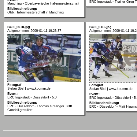
ERC Ingolstadt - Trainer Greg
Manching - Oberbayerische Hallenmeisterschaft
Bildbeschreibung:
Obb. Hallenmeisterschaft in Manching
BOE_6018.jpg
BOE_6116.jpg
Aufgenommen: 2009-01-11 19:26:37
Aufgenommen: 2009-01-11 19:2
Fotograf:
Fotograf:
Stefan Bösl | www.kbumm.de
Stefan Bösl | www.kbumm.de
Event:
Event:
ERC Ingolstadt - Düsseldorf - 5:3
ERC Ingolstadt - Düsseldorf - 5
Bildbeschreibung:
Bildbeschreibung:
ERC - Düsseldorf - Thomas Greilinger Trifft.
ERC - Düsseldorf - Matt Higgins t
Goodall gratuliert