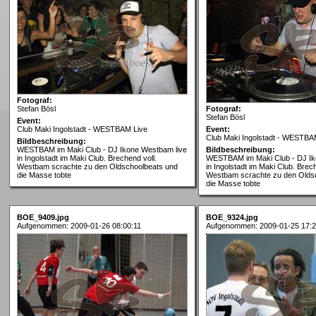
Fotograf:
Stefan Bösl
Fotograf:
Stefan Bösl
Event:
Club Maki Ingolstadt - WESTBAM Live
Event:
Club Maki Ingolstadt - WESTBA
Bildbeschreibung:
WESTBAM im Maki Club - DJ Ikone Westbam live
Bildbeschreibung:
in Ingolstadt im Maki Club. Brechend voll.
WESTBAM im Maki Club - DJ Ik
Westbam scrachte zu den Oldschoolbeats und
in Ingolstadt im Maki Club. Brech
die Masse tobte
Westbam scrachte zu den Olds
die Masse tobte
BOE_9409.jpg
BOE_9324.jpg
Aufgenommen: 2009-01-26 08:00:11
Aufgenommen: 2009-01-25 17:2