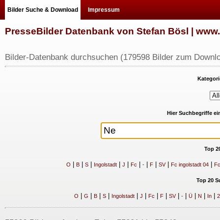
Bilder Suche & Download
Impressum
PresseBilder Datenbank von Stefan Bösl | ww
Bilder-Datenbank durchsuchen (179598 Bilder zum Downlo
Kategori
Hier Suchbegriffe e
Top 2
|
|
|
|
|
|
|
|
|
|
O
B
S
Ingolstadt
J
Fc
-
F
SV
Fc ingolstadt 04
Fc
Top 20 S
|
|
|
|
|
|
|
|
|
|
|
|
|
O
G
B
S
Ingolstadt
J
Fc
F
SV
-
Ü
N
In
2