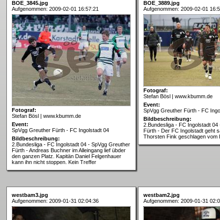
BOE_3845.jpg
BOE_3889.jpg
Aufgenommen: 2009-02-01 16:57:21
Aufgenommen: 2009-02-01 16:5
Fotograf:
Stefan Bösl | www.kbumm.de
Event:
Fotograf:
SpVgg Greuther Fürth - FC Ingo
Stefan Bösl | www.kbumm.de
Bildbeschreibung:
Event:
2.Bundesliga - FC Ingolstadt 04
SpVgg Greuther Fürth - FC Ingolstadt 04
Fürth - Der FC Ingolstadt geht 
Thorsten Fink geschlagen vom 
Bildbeschreibung:
2.Bundesliga - FC Ingolstadt 04 - SpVgg Greuther
Fürth - Andreas Buchner im Alleingang lief übder
den ganzen Platz. Kapitän Daniel Felgenhauer
kann ihn nicht stoppen. Kein Treffer
westbam3.jpg
westbam2.jpg
Aufgenommen: 2009-01-31 02:04:36
Aufgenommen: 2009-01-31 02:0