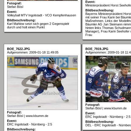
Event:
Fotograf:
Ministerpräsident Horst Seehof
Stefan Bösl
Bildbeschreibung:
Event:
Bayerns Ministerpräsident Horst
Volleyball MTV Ingolstadt - VCO Kempfenhausen
mit seiner Frau Karin bei Bäuml
Bildbeschreibung:
Maßnehmen. Links der Modellm
Karl Mahlow setzt sich gegen 2 Gegenspielr
Bäumler AG Jan Steimann nimmt
durch und holt einen Punkt
hinten links Thomas Schudmann 
Manager), Frau Karin Seehofer m
Frau
BOE_7622.JPG
BOE_7919.JPG
Aufgenommen: 2009-01-18 11:49:05
Aufgenommen: 2009-01-18 11:4
Fotograf:
Stefan Bösl | www.kbumm.de
Fotograf:
Event:
Stefan Bösl | www.kbumm.de
ERC Ingolstadt - Nürnberg - 2:5
Event:
Bildbeschreibung:
ERC Ingolstadt - Nürnberg - 2:5
DEL - ERC Ingolstadt - Nürnber
Bildbeschreibung: