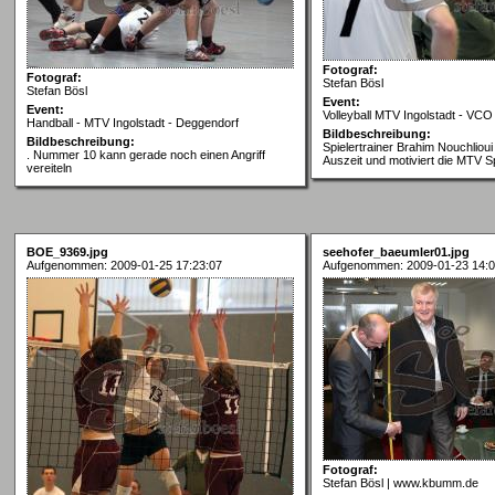
Fotograf:
Fotograf:
Stefan Bösl
Stefan Bösl
Event:
Event:
Volleyball MTV Ingolstadt - V
Handball - MTV Ingolstadt - Deggendorf
Bildbeschreibung:
Bildbeschreibung:
Spielertrainer Brahim Nouchlioui
. Nummer 10 kann gerade noch einen Angriff
Auszeit und motiviert die MTV S
vereiteln
BOE_9369.jpg
seehofer_baeumler01.jpg
Aufgenommen: 2009-01-25 17:23:07
Aufgenommen: 2009-01-23 14:0
Fotograf:
Stefan Bösl | www.kbumm.de