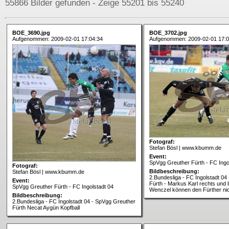
55866 Bilder gefunden - Zeige 55201 bis 55240
BOE_3690.jpg
BOE_3702.jpg
Aufgenommen: 2009-02-01 17:04:34
Aufgenommen: 2009-02-01 17:0
Fotograf:
Stefan Bösl | www.kbumm.de
Event:
SpVgg Greuther Fürth - FC Ingo
Fotograf:
Bildbeschreibung:
Stefan Bösl | www.kbumm.de
2.Bundesliga - FC Ingolstadt 04
Event:
Fürth - Markus Karl rechts und 
SpVgg Greuther Fürth - FC Ingolstadt 04
Wenczel können den Fürther ni
Bildbeschreibung:
2.Bundesliga - FC Ingolstadt 04 - SpVgg Greuther
Fürth Necat Aygün Kopfball