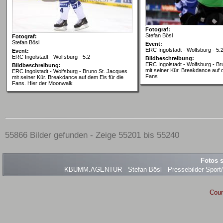
Fotograf:
Stefan Bösl
Fotograf:
Stefan Bösl
Event:
ERC Ingolstadt - Wolfsburg - 5:
Event:
ERC Ingolstadt - Wolfsburg - 5:2
Bildbeschreibung:
ERC Ingolstadt - Wolfsburg - B
Bildbeschreibung:
mit seiner Kür. Breakdance auf d
ERC Ingolstadt - Wolfsburg - Bruno St. Jacques
Fans
mit seiner Kür. Breakdance auf dem Eis für die
Fans. Hier der Moonwalk
55866 Bilder gefunden - Zeige 55201 bis 55240
Fotos s
KBUMM.AGENTUR - Stefan Bösl - Pressebilder Sport/Ev
Coun