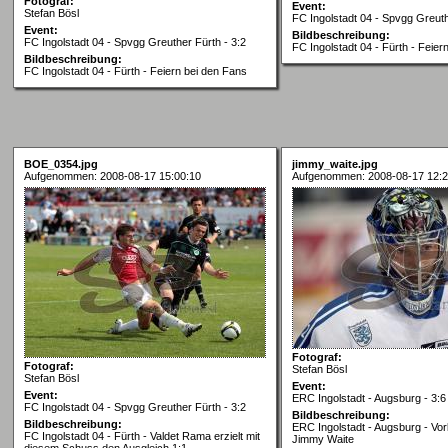
Fotograf:
Event:
Stefan Bösl
FC Ingolstadt 04 - Spvgg Greuth
Event:
Bildbeschreibung:
FC Ingolstadt 04 - Spvgg Greuther Fürth - 3:2
FC Ingolstadt 04 - Fürth - Feier
Bildbeschreibung:
FC Ingolstadt 04 - Fürth - Feiern bei den Fans
BOE_0354.jpg
jimmy_waite.jpg
Aufgenommen: 2008-08-17 15:00:10
Aufgenommen: 2008-08-17 12:2
Fotograf:
Fotograf:
Stefan Bösl
Stefan Bösl
Event:
Event:
ERC Ingolstadt - Augsburg - 3:6
FC Ingolstadt 04 - Spvgg Greuther Fürth - 3:2
Bildbeschreibung:
Bildbeschreibung:
ERC Ingolstadt - Augsburg - Vor
FC Ingolstadt 04 - Fürth - Valdet Rama erzielt mit
Jimmy Waite
diesem Schuss den Ausgleich 1:1