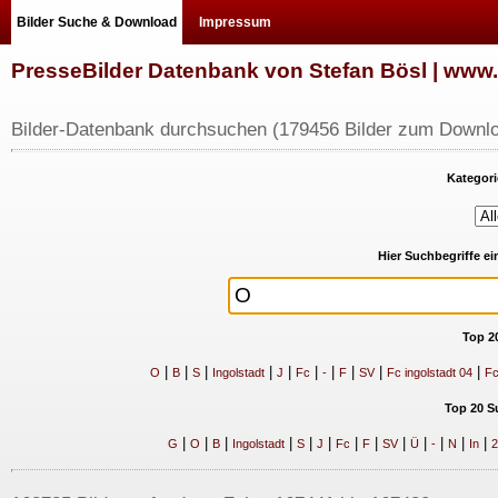
Bilder Suche & Download
Impressum
PresseBilder Datenbank von Stefan Bösl | ww
Bilder-Datenbank durchsuchen (179456 Bilder zum Downlo
Kategori
Hier Suchbegriffe e
Top 2
|
|
|
|
|
|
|
|
|
|
O
B
S
Ingolstadt
J
Fc
-
F
SV
Fc ingolstadt 04
Fc
Top 20 S
|
|
|
|
|
|
|
|
|
|
|
|
|
G
O
B
Ingolstadt
S
J
Fc
F
SV
Ü
-
N
In
2