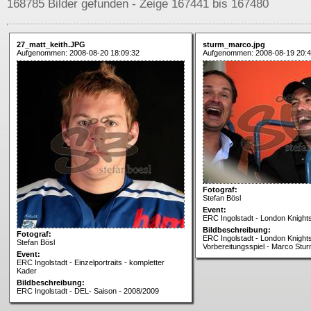
168785 Bilder gefunden - Zeige 167441 bis 167480
27_matt_keith.JPG
sturm_marco.jpg
Aufgenommen: 2008-08-20 18:09:32
Aufgenommen: 2008-08-19 20:4
Fotograf:
Stefan Bösl
Event:
ERC Ingolstadt - London Knights
Bildbeschreibung:
Fotograf:
ERC Ingolstadt - London Knights
Stefan Bösl
Vorbereitungsspiel - Marco Stur
Event:
ERC Ingolstadt - Einzelportraits - kompletter
Kader
Bildbeschreibung:
ERC Ingolstadt - DEL- Saison - 2008/2009