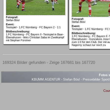
Fotograf:
Fotograf:
Stefan Bösl
Stefan Bösl
Event:
Event:
Testspiel - 1.FC Nürnberg - FC Bayern 2 - 1:1
Testspiel - 1.FC Nürnberg - FC 
Bildbeschreibung:
Bildbeschreibung:
1.FC Nürnberg - FC Bayern II -Testspiel in Baar-
1.FC Nürnberg - FC Bayern II -T
Ebenahusen - links Christian Saba im Zweikampf
Ebenahusen - Gonzalves Jose k
mit Stephan Fürstner
zum 1:0 für den Club. Der mit a
Nagorny schaut nur noch zu
169324 Bilder gefunden - Zeige 167681 bis 167720
Fotos s
KBUMM.AGENTUR - Stefan Bösl - Pressebilder Sport/Ev
Coun