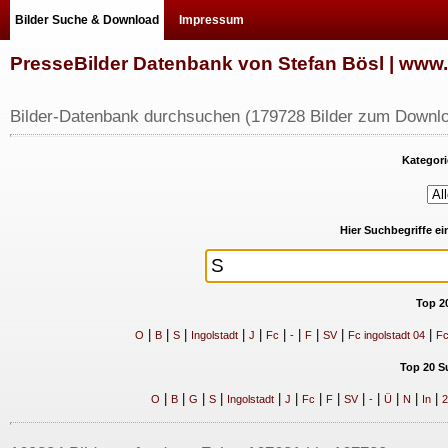
Bilder Suche & Download
Impressum
PresseBilder Datenbank von Stefan Bösl | ww
Bilder-Datenbank durchsuchen (179728 Bilder zum Downlo
Kategori
Hier Suchbegriffe e
Top 2
|
|
|
|
|
|
|
|
|
|
O
B
S
Ingolstadt
J
Fc
-
F
SV
Fc ingolstadt 04
Fc
Top 20 S
|
|
|
|
|
|
|
|
|
|
|
|
|
O
B
G
S
Ingolstadt
J
Fc
F
SV
-
Ü
N
In
2