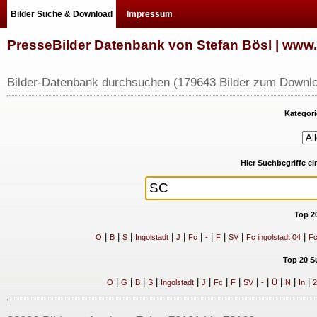
Bilder Suche & Download
Impressum
PresseBilder Datenbank von Stefan Bösl | ww
Bilder-Datenbank durchsuchen (179643 Bilder zum Downlo
Kategori
Hier Suchbegriffe e
Top 2
|
|
|
|
|
|
|
|
|
|
O
B
S
Ingolstadt
J
Fc
-
F
SV
Fc ingolstadt 04
Fc
Top 20 S
|
|
|
|
|
|
|
|
|
|
|
|
|
O
G
B
S
Ingolstadt
J
Fc
F
SV
-
Ü
N
In
2