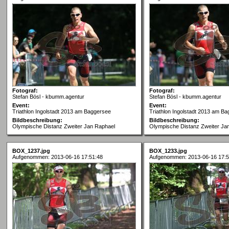
Fotograf:
Fotograf:
Stefan Bösl - kbumm.agentur
Stefan Bösl - kbumm.agentur
Event:
Event:
Triathlon Ingolstadt 2013 am Baggersee
Triathlon Ingolstadt 2013 am B
Bildbeschreibung:
Bildbeschreibung:
Olympische Distanz Zweiter Jan Raphael
Olympische Distanz Zweiter Ja
BOX_1237.jpg
BOX_1233.jpg
Aufgenommen: 2013-06-16 17:51:48
Aufgenommen: 2013-06-16 17:5