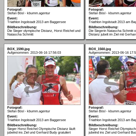
Fotograf:
Fotograf:
Stefan Bösl - kbumm.agentur
Stefan Bösl - kbumm.agentur
Event:
Event:
Triathlon Ingolstadt 2013 am Baggersee
Triathlon Ingolstadt 2013 am B
Bildbeschreibung:
Bildbeschreibung:
Die Sieger olympische Distanz, Horst Reichel und
Die Siegerin Natascha Schmitt 
Natascha Schmitt
Distanz jubelt im Ziel mit Gerha
BOX_1590.jpg
BOX_1560.jpg
Aufgenommen: 2013-06-16 17:56:03
Aufgenommen: 2013-06-16 17:5
Fotograf:
Fotograf:
Stefan Bösl - kbumm.agentur
Stefan Bösl - kbumm.agentur
Event:
Event:
Triathlon Ingolstadt 2013 am Baggersee
Triathlon Ingolstadt 2013 am B
Bildbeschreibung:
Bildbeschreibung:
Sieger Horst Reichel Olympische Distanz läuft
Sieger Horst Reichel Olympische
jubelnd ins Ziel und Gerhard Budy gratuliert
jubelnd ins Ziel und Gerhard Bud