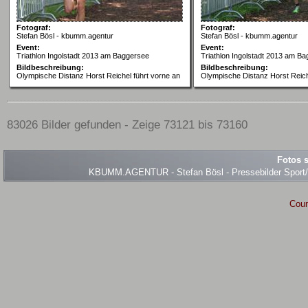
Fotograf:
Fotograf:
Stefan Bösl - kbumm.agentur
Stefan Bösl - kbumm.agentur
Event:
Event:
Triathlon Ingolstadt 2013 am Baggersee
Triathlon Ingolstadt 2013 am B
Bildbeschreibung:
Bildbeschreibung:
Olympische Distanz Horst Reichel führt vorne an
Olympische Distanz Horst Reich
83026 Bilder gefunden - Zeige 73121 bis 73160
Fotos s
KBUMM.AGENTUR - Stefan Bösl - Pressebilder Sport/Ev
Coun