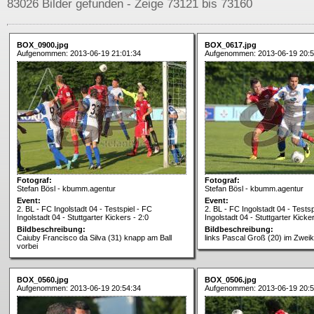
83026 Bilder gefunden - Zeige 73121 bis 73160
BOX_0900.jpg
BOX_0617.jpg
Aufgenommen: 2013-06-19 21:01:34
Aufgenommen: 2013-06-19 20:5
Fotograf:
Fotograf:
Stefan Bösl - kbumm.agentur
Stefan Bösl - kbumm.agentur
Event:
Event:
2. BL - FC Ingolstadt 04 - Testspiel - FC
2. BL - FC Ingolstadt 04 - Testsp
Ingolstadt 04 - Stuttgarter Kickers - 2:0
Ingolstadt 04 - Stuttgarter Kicker
Bildbeschreibung:
Bildbeschreibung:
Caiuby Francisco da Silva (31) knapp am Ball
links Pascal Groß (20) im Zwei
vorbei
BOX_0560.jpg
BOX_0506.jpg
Aufgenommen: 2013-06-19 20:54:34
Aufgenommen: 2013-06-19 20:5