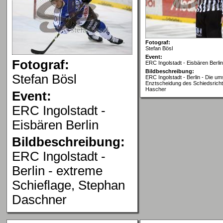
Fotograf:
Stefan Bösl
Event:
Fotograf:
ERC Ingolstadt - Eisbären Berlin
Bildbeschreibung:
Stefan Bösl
ERC Ingolstadt - Berlin - Die ums
Enztscheidung des Schiedsricht
Hascher
Event:
ERC Ingolstadt -
Eisbären Berlin
Bildbeschreibung:
ERC Ingolstadt -
Berlin - extreme
Schieflage, Stephan
Daschner