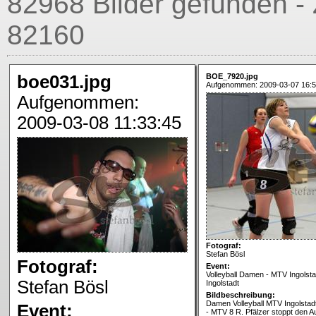
82968 Bilder gefunden -
82160
boe031.jpg
BOE_7920.jpg
Aufgenommen: 2009-03-07 16:5
Aufgenommen:
2009-03-08 11:33:45
Fotograf:
Stefan Bösl
Fotograf:
Event:
Volleyball Damen - MTV Ingolsta
Stefan Bösl
Ingolstadt
Bildbeschreibung:
Damen Volleyball MTV Ingolstadt
Event:
- MTV 8 R. Pfälzer stoppt den A