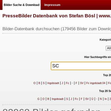
Bilder Suche & Download
Impressum
PresseBilder Datenbank von Stefan Bösl | ww
Bilder-Datenbank durchsuchen (179456 Bilder zum Downlo
Kategori
Hier Suchbegriffe e
Top 2
|
|
|
|
|
|
|
|
|
|
O
B
S
Ingolstadt
J
Fc
-
F
SV
Fc ingolstadt 04
Fc
Top 20 S
|
|
|
|
|
|
|
|
|
|
|
|
|
G
O
B
Ingolstadt
S
J
Fc
F
SV
Ü
-
N
In
2