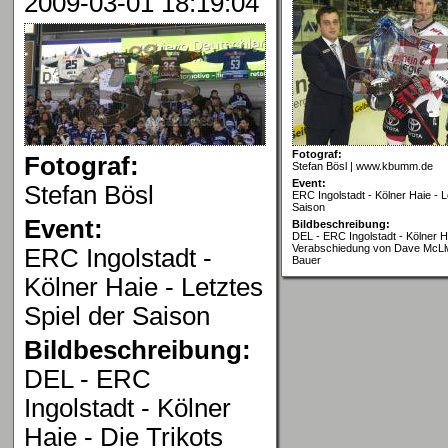
2009-03-01 18:19:04
Fotograf:
Fotograf:
Stefan Bösl | www.kbumm.de
Event:
Stefan Bösl
ERC Ingolstadt - Kölner Haie - L
Saison
Event:
Bildbeschreibung:
DEL - ERC Ingolstadt - Kölner H
Verabschiedung von Dave McLlw
ERC Ingolstadt -
Bauer
Kölner Haie - Letztes
Spiel der Saison
Bildbeschreibung:
DEL - ERC
Ingolstadt - Kölner
Haie - Die Trikots