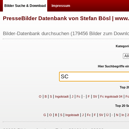
Bilder Suche & Download
Impressum
PresseBilder Datenbank von Stefan Bösl | ww
Bilder-Datenbank durchsuchen (179456 Bilder zum Downlo
Kategori
Hier Suchbegriffe e
Top 2
|
|
|
|
|
|
|
|
|
|
O
B
S
Ingolstadt
J
Fc
-
F
SV
Fc ingolstadt 04
Fc
Top 20 S
|
|
|
|
|
|
|
|
|
|
|
|
|
G
O
B
S
Ingolstadt
J
Fc
F
SV
Ü
-
N
In
2