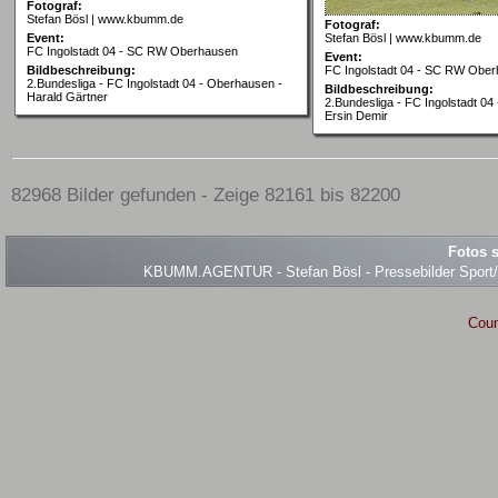
Fotograf:
Stefan Bösl | www.kbumm.de
Fotograf:
Event:
Stefan Bösl | www.kbumm.de
FC Ingolstadt 04 - SC RW Oberhausen
Event:
Bildbeschreibung:
FC Ingolstadt 04 - SC RW Obe
2.Bundesliga - FC Ingolstadt 04 - Oberhausen -
Bildbeschreibung:
Harald Gärtner
2.Bundesliga - FC Ingolstadt 04
Ersin Demir
82968 Bilder gefunden - Zeige 82161 bis 82200
Fotos s
KBUMM.AGENTUR - Stefan Bösl - Pressebilder Sport/Ev
Coun