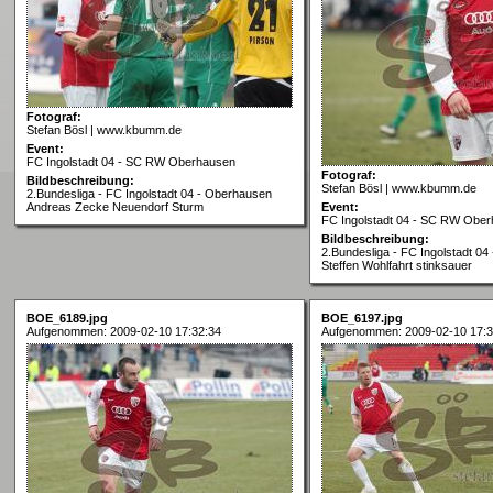
Fotograf:
Stefan Bösl | www.kbumm.de
Event:
FC Ingolstadt 04 - SC RW Oberhausen
Fotograf:
Bildbeschreibung:
Stefan Bösl | www.kbumm.de
2.Bundesliga - FC Ingolstadt 04 - Oberhausen
Andreas Zecke Neuendorf Sturm
Event:
FC Ingolstadt 04 - SC RW Obe
Bildbeschreibung:
2.Bundesliga - FC Ingolstadt 0
Steffen Wohlfahrt stinksauer
BOE_6189.jpg
BOE_6197.jpg
Aufgenommen: 2009-02-10 17:32:34
Aufgenommen: 2009-02-10 17:3