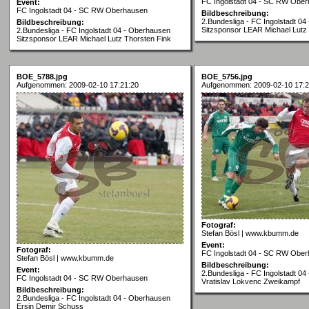
FC Ingolstadt 04 - SC RW Obe
Event:
FC Ingolstadt 04 - SC RW Oberhausen
Bildbeschreibung:
2.Bundesliga - FC Ingolstadt 0
Bildbeschreibung:
Sitzsponsor LEAR Michael Lutz
2.Bundesliga - FC Ingolstadt 04 - Oberhausen
Sitzsponsor LEAR Michael Lutz Thorsten Fink
BOE_5788.jpg
BOE_5756.jpg
Aufgenommen: 2009-02-10 17:21:20
Aufgenommen: 2009-02-10 17:2
Fotograf:
Stefan Bösl | www.kbumm.de
Event:
Fotograf:
FC Ingolstadt 04 - SC RW Obe
Stefan Bösl | www.kbumm.de
Bildbeschreibung:
Event:
2.Bundesliga - FC Ingolstadt 04
FC Ingolstadt 04 - SC RW Oberhausen
Vratislav Lokvenc Zweikampf
Bildbeschreibung:
2.Bundesliga - FC Ingolstadt 04 - Oberhausen
Ersin Demir Schuss