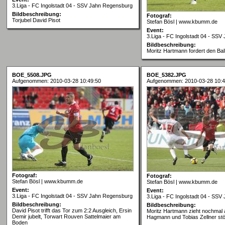
3.Liga - FC Ingolstadt 04 - SSV Jahn Regensburg
Bildbeschreibung:
Fotograf:
Torjubel David Pisot
Stefan Bösl | www.kbumm.de
Event:
3.Liga - FC Ingolstadt 04 - SS
Bildbeschreibung:
Moritz Hartmann fordert den Bal
BOE_5508.JPG
BOE_5382.JPG
Aufgenommen: 2010-03-28 10:49:50
Aufgenommen: 2010-03-28 10:4
Fotograf:
Fotograf:
Stefan Bösl | www.kbumm.de
Stefan Bösl | www.kbumm.de
Event:
Event:
3.Liga - FC Ingolstadt 04 - SSV Jahn Regensburg
3.Liga - FC Ingolstadt 04 - SS
Bildbeschreibung:
Bildbeschreibung:
David Pisot trifft das Tor zum 2:2 Ausgleich, Ersin
Moritz Hartmann zieht nochmal 
Demir jubelt, Torwart Rouven Sattelmaier am
Hagmann und Tobias Zellner st
Boden