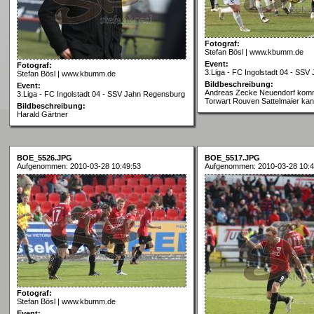
Fotograf:
Stefan Bösl | www.kbumm.de
Event:
Fotograf:
3.Liga - FC Ingolstadt 04 - SS
Stefan Bösl | www.kbumm.de
Bildbeschreibung:
Event:
Andreas Zecke Neuendorf komm
3.Liga - FC Ingolstadt 04 - SSV Jahn Regensburg
Torwart Rouven Sattelmaier kann
Bildbeschreibung:
Harald Gärtner
BOE_5526.JPG
BOE_5517.JPG
Aufgenommen: 2010-03-28 10:49:53
Aufgenommen: 2010-03-28 10:4
Fotograf:
Stefan Bösl | www.kbumm.de
Event: