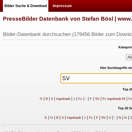
Bilder Suche & Download
Impressum
PresseBilder Datenbank von Stefan Bösl | ww
Bilder-Datenbank durchsuchen (179456 Bilder zum Downlo
Kategori
Hier Suchbegriffe e
Top 2
|
|
|
|
|
|
|
|
|
|
O
B
S
Ingolstadt
J
Fc
-
F
SV
Fc ingolstadt 04
Fc
Top 20 S
|
|
|
|
|
|
|
|
|
|
|
|
|
G
O
B
S
Ingolstadt
J
Fc
F
SV
Ü
-
N
In
2