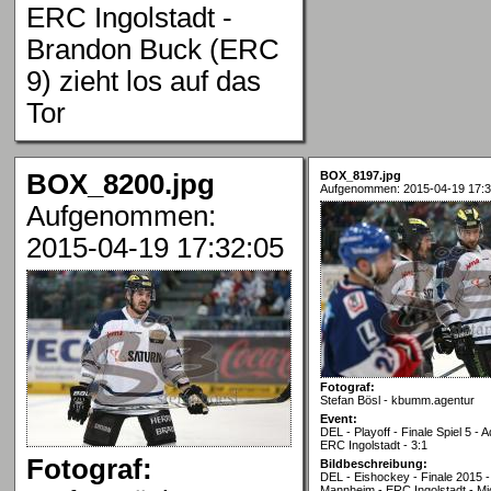
ERC Ingolstadt -
Brandon Buck (ERC
9) zieht los auf das
Tor
BOX_8200.jpg
BOX_8197.jpg
Aufgenommen: 2015-04-19 17:3
Aufgenommen:
2015-04-19 17:32:05
Fotograf:
Stefan Bösl - kbumm.agentur
Event:
DEL - Playoff - Finale Spiel 5 -
ERC Ingolstadt - 3:1
Fotograf:
Bildbeschreibung:
DEL - Eishockey - Finale 2015 - 
Mannheim - ERC Ingolstadt - Mi