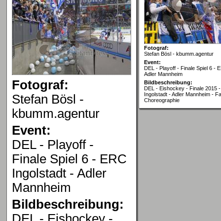
Fotograf:
Stefan Bösl - kbumm.agentur
Event:
DEL - Playoff - Finale Spiel 6 - 
Adler Mannheim
Fotograf:
Bildbeschreibung:
DEL - Eishockey - Finale 2015 -
Ingolstadt - Adler Mannheim - 
Stefan Bösl -
Choreographie
kbumm.agentur
Event:
DEL - Playoff -
Finale Spiel 6 - ERC
Ingolstadt - Adler
Mannheim
Bildbeschreibung:
DEL - Eishockey -