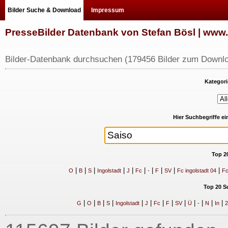
Bilder Suche & Download
Impressum
PresseBilder Datenbank von Stefan Bösl | ww
Bilder-Datenbank durchsuchen (179456 Bilder zum Downlo
Kategori
Hier Suchbegriffe e
Top 2
|
|
|
|
|
|
|
|
|
|
O
B
S
Ingolstadt
J
Fc
-
F
SV
Fc ingolstadt 04
Fc
Top 20 S
|
|
|
|
|
|
|
|
|
|
|
|
|
G
O
B
S
Ingolstadt
J
Fc
F
SV
Ü
-
N
In
2