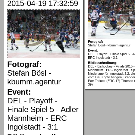
2015-04-19 17:32:59
Fotograf:
Stefan Bösl - kbumm.agentur
Event:
DEL - Playoff - Finale Spiel 5 -
ERC Ingolstadt - 3:1
Fotograf:
Bildbeschreibung:
DEL - Eishockey - Finale 2015 - 
Mannheim - ERC Ingolstadt - Spi
Stefan Bösl -
Niederlage für Ingolstadt 3:2, di
vom Eis, Köpfe hängen, Brando
kbumm.agentur
Petr Taticek (ERC 17) Thomas 
39)
Event:
DEL - Playoff -
Finale Spiel 5 - Adler
Mannheim - ERC
Ingolstadt - 3:1