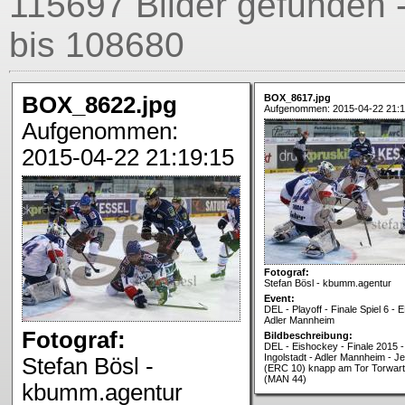
115697 Bilder gefunden 
bis 108680
BOX_8622.jpg
BOX_8617.jpg
Aufgenommen: 2015-04-22 21:1
Aufgenommen:
2015-04-22 21:19:15
Fotograf:
Stefan Bösl - kbumm.agentur
Event:
DEL - Playoff - Finale Spiel 6 - 
Adler Mannheim
Fotograf:
Bildbeschreibung:
DEL - Eishockey - Finale 2015 -
Ingolstadt - Adler Mannheim - J
Stefan Bösl -
(ERC 10) knapp am Tor Torwart
(MAN 44)
kbumm.agentur