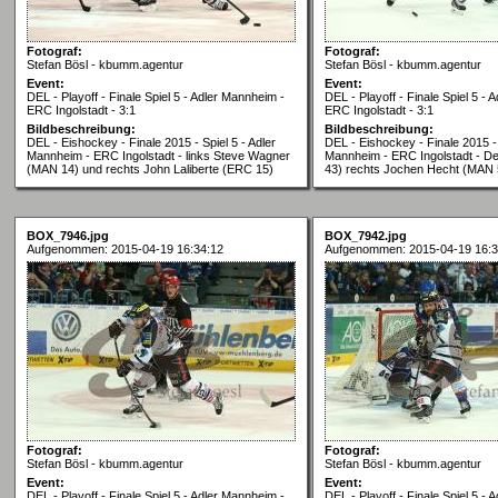
Fotograf:
Fotograf:
Stefan Bösl - kbumm.agentur
Stefan Bösl - kbumm.agentur
Event:
Event:
DEL - Playoff - Finale Spiel 5 - Adler Mannheim -
DEL - Playoff - Finale Spiel 5 -
ERC Ingolstadt - 3:1
ERC Ingolstadt - 3:1
Bildbeschreibung:
Bildbeschreibung:
DEL - Eishockey - Finale 2015 - Spiel 5 - Adler
DEL - Eishockey - Finale 2015 - 
Mannheim - ERC Ingolstadt - links Steve Wagner
Mannheim - ERC Ingolstadt - 
(MAN 14) und rechts John Laliberte (ERC 15)
43) rechts Jochen Hecht (MAN 
BOX_7946.jpg
BOX_7942.jpg
Aufgenommen: 2015-04-19 16:34:12
Aufgenommen: 2015-04-19 16:3
Fotograf:
Fotograf:
Stefan Bösl - kbumm.agentur
Stefan Bösl - kbumm.agentur
Event:
Event:
DEL - Playoff - Finale Spiel 5 - Adler Mannheim -
DEL - Playoff - Finale Spiel 5 -