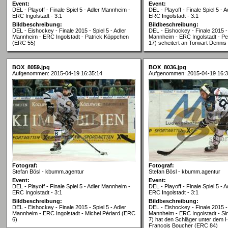
Event:
Event:
DEL - Playoff - Finale Spiel 5 - Adler Mannheim -
DEL - Playoff - Finale Spiel 5 -
ERC Ingolstadt - 3:1
ERC Ingolstadt - 3:1
Bildbeschreibung:
Bildbeschreibung:
DEL - Eishockey - Finale 2015 - Spiel 5 - Adler
DEL - Eishockey - Finale 2015 - 
Mannheim - ERC Ingolstadt - Patrick Köppchen
Mannheim - ERC Ingolstadt - Pe
(ERC 55)
17) scheitert an Torwart Denni
BOX_8059.jpg
BOX_8036.jpg
Aufgenommen: 2015-04-19 16:35:14
Aufgenommen: 2015-04-19 16:3
Fotograf:
Fotograf:
Stefan Bösl - kbumm.agentur
Stefan Bösl - kbumm.agentur
Event:
Event:
DEL - Playoff - Finale Spiel 5 - Adler Mannheim -
DEL - Playoff - Finale Spiel 5 -
ERC Ingolstadt - 3:1
ERC Ingolstadt - 3:1
Bildbeschreibung:
Bildbeschreibung:
DEL - Eishockey - Finale 2015 - Spiel 5 - Adler
DEL - Eishockey - Finale 2015 - 
Mannheim - ERC Ingolstadt - Michel Périard (ERC
Mannheim - ERC Ingolstadt - S
6)
7) hat den Schläger unter dem 
Francois Boucher (ERC 84)