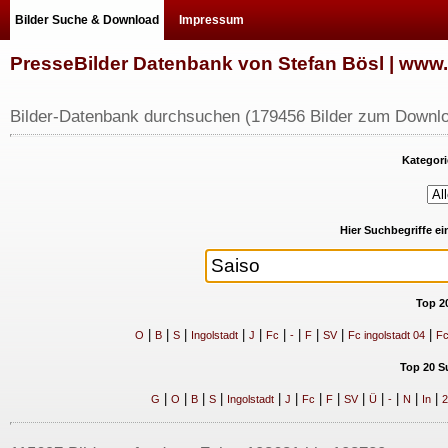
Bilder Suche & Download
Impressum
PresseBilder Datenbank von Stefan Bösl | ww
Bilder-Datenbank durchsuchen (179456 Bilder zum Downlo
Kategori
Hier Suchbegriffe e
Top 2
|
|
|
|
|
|
|
|
|
|
O
B
S
Ingolstadt
J
Fc
-
F
SV
Fc ingolstadt 04
Fc
Top 20 S
|
|
|
|
|
|
|
|
|
|
|
|
|
G
O
B
S
Ingolstadt
J
Fc
F
SV
Ü
-
N
In
2