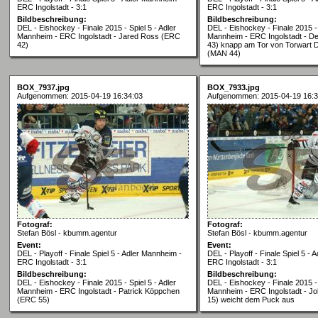
ERC Ingolstadt - 3:1
ERC Ingolstadt - 3:1
Bildbeschreibung:
Bildbeschreibung:
DEL - Eishockey - Finale 2015 - Spiel 5 - Adler
DEL - Eishockey - Finale 2015 - 
Mannheim - ERC Ingolstadt - Jared Ross (ERC
Mannheim - ERC Ingolstadt - 
42)
43) knapp am Tor von Torwart 
(MAN 44)
BOX_7937.jpg
BOX_7933.jpg
Aufgenommen: 2015-04-19 16:34:03
Aufgenommen: 2015-04-19 16:3
Fotograf:
Fotograf:
Stefan Bösl - kbumm.agentur
Stefan Bösl - kbumm.agentur
Event:
Event:
DEL - Playoff - Finale Spiel 5 - Adler Mannheim -
DEL - Playoff - Finale Spiel 5 -
ERC Ingolstadt - 3:1
ERC Ingolstadt - 3:1
Bildbeschreibung:
Bildbeschreibung:
DEL - Eishockey - Finale 2015 - Spiel 5 - Adler
DEL - Eishockey - Finale 2015 - 
Mannheim - ERC Ingolstadt - Patrick Köppchen
Mannheim - ERC Ingolstadt - Jo
(ERC 55)
15) weicht dem Puck aus