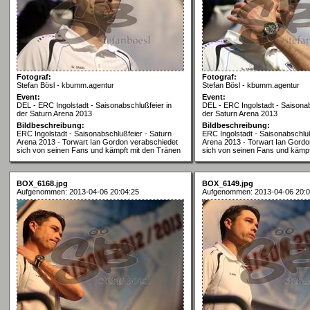
Fotograf:
Fotograf:
Stefan Bösl - kbumm.agentur
Stefan Bösl - kbumm.agentur
Event:
Event:
DEL - ERC Ingolstadt - Saisonabschlußfeier in
DEL - ERC Ingolstadt - Saisonab
der Saturn Arena 2013
der Saturn Arena 2013
Bildbeschreibung:
Bildbeschreibung:
ERC Ingolstadt - Saisonabschlußfeier - Saturn
ERC Ingolstadt - Saisonabschluß
Arena 2013 - Torwart Ian Gordon verabschiedet
Arena 2013 - Torwart Ian Gordo
sich von seinen Fans und kämpft mit den Tränen
sich von seinen Fans und kämpf
BOX_6168.jpg
BOX_6149.jpg
Aufgenommen: 2013-04-06 20:04:25
Aufgenommen: 2013-04-06 20:0