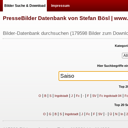
Bilder Suche & Download
Impressum
PresseBilder Datenbank von Stefan Bösl | ww
Bilder-Datenbank durchsuchen (179598 Bilder zum Downlo
Kategori
Hier Suchbegriffe e
Top 2
|
|
|
|
|
|
|
|
|
|
O
B
S
Ingolstadt
J
Fc
-
F
SV
Fc ingolstadt 04
Fc
Top 20 S
|
|
|
|
|
|
|
|
|
|
|
|
|
O
G
B
S
Ingolstadt
J
Fc
F
SV
-
Ü
N
In
2