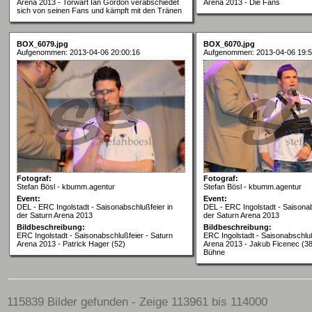
Arena 2013 - Torwart Ian Gordon verabschiedet
Arena 2013 - Die Fans
sich von seinen Fans und kämpft mit den Tränen
BOX_6079.jpg
BOX_6070.jpg
Aufgenommen: 2013-04-06 20:00:16
Aufgenommen: 2013-04-06 19:5
Fotograf:
Fotograf:
Stefan Bösl - kbumm.agentur
Stefan Bösl - kbumm.agentur
Event:
Event:
DEL - ERC Ingolstadt - Saisonabschlußfeier in
DEL - ERC Ingolstadt - Saisonab
der Saturn Arena 2013
der Saturn Arena 2013
Bildbeschreibung:
Bildbeschreibung:
ERC Ingolstadt - Saisonabschlußfeier - Saturn
ERC Ingolstadt - Saisonabschluß
Arena 2013 - Patrick Hager (52)
Arena 2013 - Jakub Ficenec (38)
Bühne
115839 Bilder gefunden - Zeige 113961 bis 114000