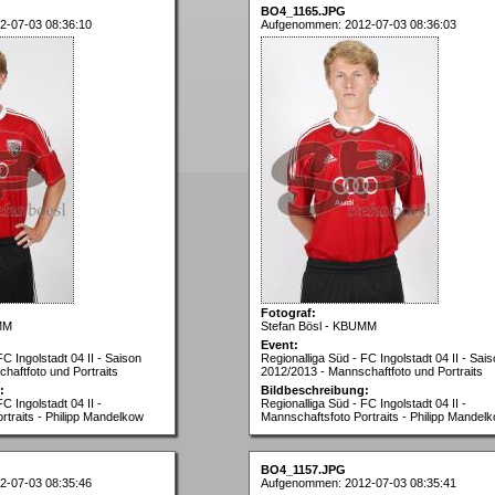
BO4_1165.JPG
2-07-03 08:36:10
Aufgenommen: 2012-07-03 08:36:03
Fotograf:
MM
Stefan Bösl - KBUMM
Event:
FC Ingolstadt 04 II - Saison
Regionalliga Süd - FC Ingolstadt 04 II - Sai
haftfoto und Portraits
2012/2013 - Mannschaftfoto und Portraits
:
Bildbeschreibung:
C Ingolstadt 04 II -
Regionalliga Süd - FC Ingolstadt 04 II -
rtraits - Philipp Mandelkow
Mannschaftsfoto Portraits - Philipp Mandel
BO4_1157.JPG
2-07-03 08:35:46
Aufgenommen: 2012-07-03 08:35:41