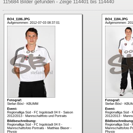
115684 Bilder gefunden - Zeige 114401 bis 114440
BO4_1186.JPG
BO4_1184.JPG
Aufgenommen: 2012-07-03 08:37:01
Aufgenommen: 201
Fotograf:
Fotograf:
Stefan Bösl - KBUMM
Stefan Bösl - KBU
Event:
Event:
Regionalliga Süd - FC Ingolstadt 04 II - Saison
Regionalliga Süd - 
2012/2013 - Mannschaftfoto und Portraits
2012/2013 - Mannsc
Bildbeschreibung:
Bildbeschreibung
Regionalliga Süd - FC Ingolstadt 04 II -
Regionalliga Süd - F
Mannschaftsfoto Portraits - Matthias Blaser -
Mannschaftsfoto Por
Physio
Physio