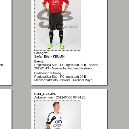
Fotograf:
Stefan Bösl - KBUMM
Event:
son
Regionalliga Süd - FC Ingolstadt 04 II - Saison
2012/2013 - Mannschaftfoto und Portraits
Bildbeschreibung:
Regionalliga Süd - FC Ingolstadt 04 II -
Mannschaftsfoto Portraits - Michael Mayr
BO4_1127.JPG
Aufgenommen: 2012-07-03 08:34:23