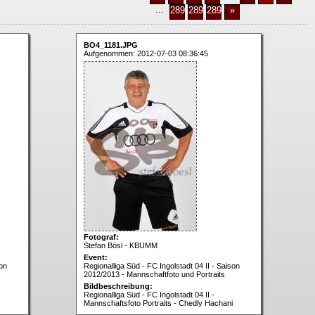
...
2891
2892
2893
»
BO4_1181.JPG
Aufgenommen: 2012-07-03 08:36:45
Fotograf:
Stefan Bösl - KBUMM
Event:
son
Regionalliga Süd - FC Ingolstadt 04 II - Saison
2012/2013 - Mannschaftfoto und Portraits
Bildbeschreibung:
Regionalliga Süd - FC Ingolstadt 04 II -
Mannschaftsfoto Portraits - Chedly Hachani