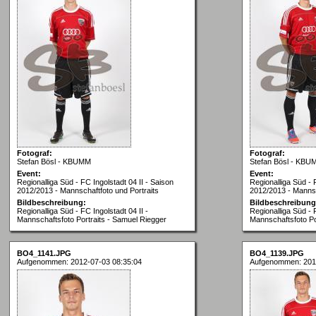
Fotograf:
Fotograf:
Stefan Bösl - KBUMM
Stefan Bösl - KBU
Event:
Event:
Regionalliga Süd - FC Ingolstadt 04 II - Saison
Regionalliga Süd - 
2012/2013 - Mannschaftfoto und Portraits
2012/2013 - Mannsc
Bildbeschreibung:
Bildbeschreibung
Regionalliga Süd - FC Ingolstadt 04 II -
Regionalliga Süd - F
Mannschaftsfoto Portraits - Samuel Riegger
Mannschaftsfoto Por
BO4_1141.JPG
BO4_1139.JPG
Aufgenommen: 2012-07-03 08:35:04
Aufgenommen: 201