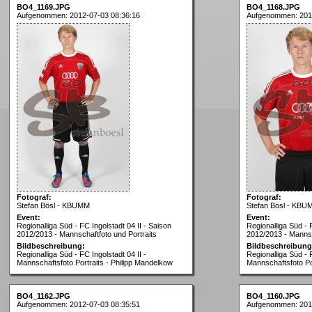
BO4_1169.JPG
BO4_1168.JPG
Aufgenommen: 2012-07-03 08:36:16
Aufgenommen: 201
Fotograf:
Fotograf:
Stefan Bösl - KBUMM
Stefan Bösl - KBU
Event:
Event:
Regionalliga Süd - FC Ingolstadt 04 II - Saison
Regionalliga Süd - 
2012/2013 - Mannschaftfoto und Portraits
2012/2013 - Mannsc
Bildbeschreibung:
Bildbeschreibung
Regionalliga Süd - FC Ingolstadt 04 II -
Regionalliga Süd - F
Mannschaftsfoto Portraits - Philipp Mandelkow
Mannschaftsfoto Po
BO4_1162.JPG
BO4_1160.JPG
Aufgenommen: 2012-07-03 08:35:51
Aufgenommen: 201