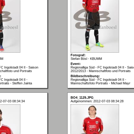
Fotograf:
MM
Stefan Bösl - KBUMM
Event:
FC Ingolstadt 04 II - Saison
Regionalliga Süd - FC Ingolstadt 04 II - Sai
haftfoto und Portraits
2012/2013 - Mannschaftfoto und Portraits
:
Bildbeschreibung:
C Ingolstadt 04 II -
Regionalliga Süd - FC Ingolstadt 04 II -
traits - Steffen Jainta
Mannschaftsfoto Portraits - Michael Mayr
BO4_1129.JPG
2-07-03 08:34:34
Aufgenommen: 2012-07-03 08:34:28