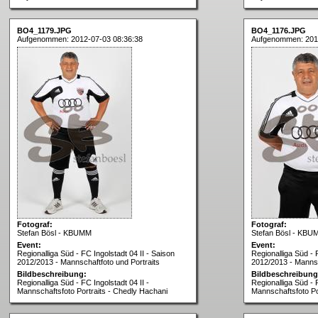
BO4_1179.JPG
BO4_1176.JPG
Aufgenommen: 2012-07-03 08:36:38
Aufgenommen: 201
Fotograf:
Fotograf:
Stefan Bösl - KBUMM
Stefan Bösl - KBU
Event:
Event:
Regionalliga Süd - FC Ingolstadt 04 II - Saison
Regionalliga Süd - 
2012/2013 - Mannschaftfoto und Portraits
2012/2013 - Mannsc
Bildbeschreibung:
Bildbeschreibung
Regionalliga Süd - FC Ingolstadt 04 II -
Regionalliga Süd - F
Mannschaftsfoto Portraits - Chedly Hachani
Mannschaftsfoto Po