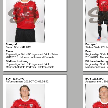
Fotograf:
Fotograf:
Stefan Bösl - KBUMM
Stefan Bösl - KBU
Event:
Event:
Regionalliga Süd - FC Ingolstadt 04 II - Saison
Regionalliga Süd - 
2012/2013 - Mannschaftfoto und Portraits
2012/2013 - Mannsc
Bildbeschreibung:
Bildbeschreibung
Regionalliga Süd - FC Ingolstadt 04 II -
Regionalliga Süd - F
Mannschaftsfoto Portraits - Steffen Jainta
Mannschaftsfoto Por
BO4_1134.JPG
BO4_1132.JPG
Aufgenommen: 2012-07-03 08:34:42
Aufgenommen: 201