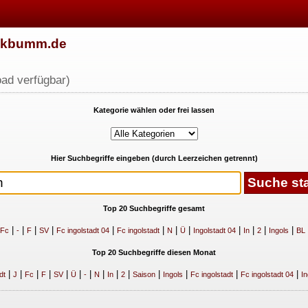
w.kbumm.de
ad verfügbar)
Kategorie wählen oder frei lassen
Hier Suchbegriffe eingeben (durch Leerzeichen getrennt)
Top 20 Suchbegriffe gesamt
|
|
|
|
|
|
|
|
|
|
|
|
Fc
-
F
SV
Fc ingolstadt 04
Fc ingolstadt
N
Ü
Ingolstadt 04
In
2
Ingols
BL
Top 20 Suchbegriffe diesen Monat
|
|
|
|
|
|
|
|
|
|
|
|
|
|
dt
J
Fc
F
SV
Ü
-
N
In
2
Saison
Ingols
Fc ingolstadt
Fc ingolstadt 04
In