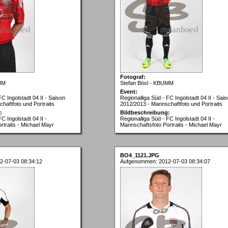
Fotograf:
MM
Stefan Bösl - KBUMM
Event:
FC Ingolstadt 04 II - Saison
Regionalliga Süd - FC Ingolstadt 04 II - Sai
haftfoto und Portraits
2012/2013 - Mannschaftfoto und Portraits
:
Bildbeschreibung:
C Ingolstadt 04 II -
Regionalliga Süd - FC Ingolstadt 04 II -
rtraits - Michael Mayr
Mannschaftsfoto Portraits - Michael Mayr
BO4_1121.JPG
2-07-03 08:34:12
Aufgenommen: 2012-07-03 08:34:07