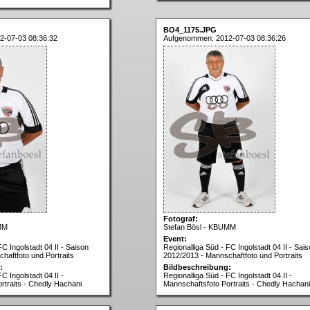
BO4_1175.JPG
2-07-03 08:36:32
Aufgenommen: 2012-07-03 08:36:26
Fotograf:
MM
Stefan Bösl - KBUMM
Event:
FC Ingolstadt 04 II - Saison
Regionalliga Süd - FC Ingolstadt 04 II - Sai
haftfoto und Portraits
2012/2013 - Mannschaftfoto und Portraits
:
Bildbeschreibung:
C Ingolstadt 04 II -
Regionalliga Süd - FC Ingolstadt 04 II -
rtraits - Chedly Hachani
Mannschaftsfoto Portraits - Chedly Hachani