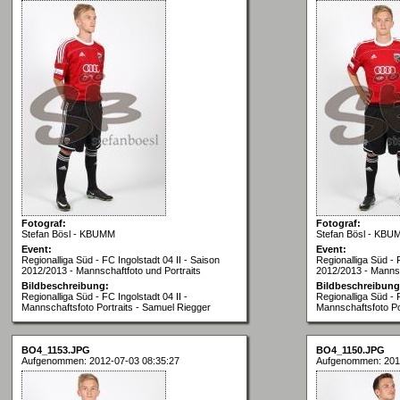
Fotograf:
Fotograf:
Stefan Bösl - KBUMM
Stefan Bösl - KBU
Event:
Event:
Regionalliga Süd - FC Ingolstadt 04 II - Saison
Regionalliga Süd - 
2012/2013 - Mannschaftfoto und Portraits
2012/2013 - Mannsc
Bildbeschreibung:
Bildbeschreibung
Regionalliga Süd - FC Ingolstadt 04 II -
Regionalliga Süd - F
Mannschaftsfoto Portraits - Samuel Riegger
Mannschaftsfoto Po
BO4_1153.JPG
BO4_1150.JPG
Aufgenommen: 2012-07-03 08:35:27
Aufgenommen: 201