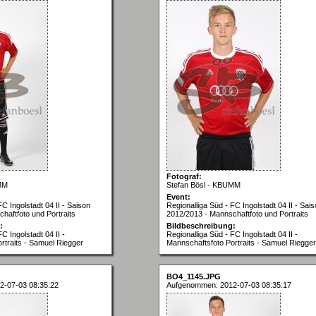
Fotograf:
MM
Stefan Bösl - KBUMM
Event:
FC Ingolstadt 04 II - Saison
Regionalliga Süd - FC Ingolstadt 04 II - Sai
haftfoto und Portraits
2012/2013 - Mannschaftfoto und Portraits
:
Bildbeschreibung:
C Ingolstadt 04 II -
Regionalliga Süd - FC Ingolstadt 04 II -
rtraits - Samuel Riegger
Mannschaftsfoto Portraits - Samuel Riegger
BO4_1145.JPG
2-07-03 08:35:22
Aufgenommen: 2012-07-03 08:35:17