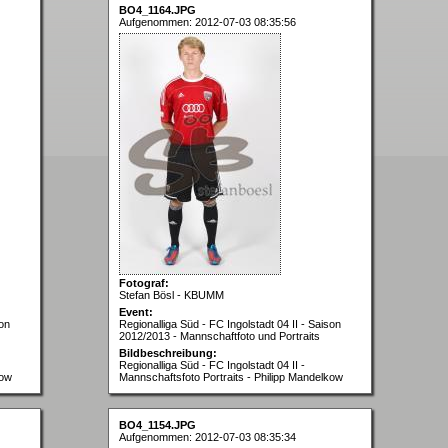
BO4_1164.JPG
Aufgenommen: 2012-07-03 08:35:56
Fotograf:
Stefan Bösl - KBUMM
Event:
son
Regionalliga Süd - FC Ingolstadt 04 II - Saison
2012/2013 - Mannschaftfoto und Portraits
Bildbeschreibung:
Regionalliga Süd - FC Ingolstadt 04 II -
kow
Mannschaftsfoto Portraits - Philipp Mandelkow
BO4_1154.JPG
Aufgenommen: 2012-07-03 08:35:34