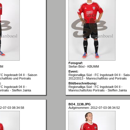
Fotograf:
MM
Stefan Bösl - KBUMM
Event:
FC Ingolstadt 04 II - Saison
Regionalliga Süd - FC Ingolstadt 04 II - Sai
haftfoto und Portraits
2012/2013 - Mannschaftfoto und Portraits
:
Bildbeschreibung:
C Ingolstadt 04 II -
Regionalliga Süd - FC Ingolstadt 04 II -
traits - Steffen Jainta
Mannschaftsfoto Portraits - Steffen Jainta
BO4_1138.JPG
2-07-03 08:34:58
Aufgenommen: 2012-07-03 08:34:52