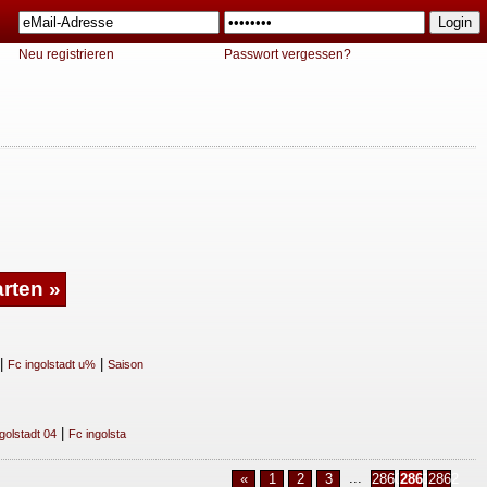
Neu registrieren
Passwort vergessen?
|
|
Fc ingolstadt u%
Saison
|
golstadt 04
Fc ingolsta
...
«
1
2
3
2860
2861
2862