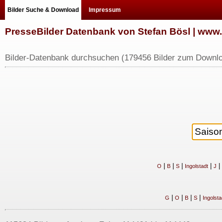
Bilder Suche & Download
Impressum
PresseBilder Datenbank von Stefan Bösl | ww
Bilder-Datenbank durchsuchen (179456 Bilder zum Downlo
|
|
|
|
|
O
B
S
Ingolstadt
J
|
|
|
|
G
O
B
S
Ingolsta