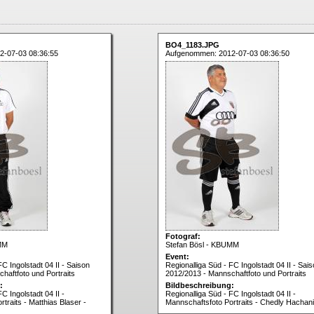
BO4_1183.JPG
2-07-03 08:36:55
Aufgenommen: 2012-07-03 08:36:50
Fotograf:
MM
Stefan Bösl - KBUMM
Event:
FC Ingolstadt 04 II - Saison
Regionalliga Süd - FC Ingolstadt 04 II - Sai
haftfoto und Portraits
2012/2013 - Mannschaftfoto und Portraits
:
Bildbeschreibung:
C Ingolstadt 04 II -
Regionalliga Süd - FC Ingolstadt 04 II -
traits - Matthias Blaser -
Mannschaftsfoto Portraits - Chedly Hachani