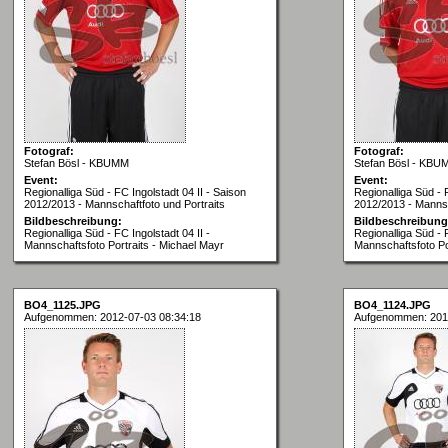
Fotograf:
Fotograf:
Stefan Bösl - KBUMM
Stefan Bösl - KBU
Event:
Event:
Regionalliga Süd - FC Ingolstadt 04 II - Saison
Regionalliga Süd - 
2012/2013 - Mannschaftfoto und Portraits
2012/2013 - Mannsc
Bildbeschreibung:
Bildbeschreibung
Regionalliga Süd - FC Ingolstadt 04 II -
Regionalliga Süd - F
Mannschaftsfoto Portraits - Michael Mayr
Mannschaftsfoto Po
BO4_1125.JPG
BO4_1124.JPG
Aufgenommen: 2012-07-03 08:34:18
Aufgenommen: 201