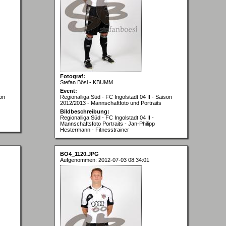
Fotograf:
Stefan Bösl - KBUMM
Event:
son
Regionalliga Süd - FC Ingolstadt 04 II - Saison
2012/2013 - Mannschaftfoto und Portraits
Bildbeschreibung:
Regionalliga Süd - FC Ingolstadt 04 II -
Mannschaftsfoto Portraits - Jan-Philipp
Hestermann - Fitnesstrainer
BO4_1120.JPG
Aufgenommen: 2012-07-03 08:34:01