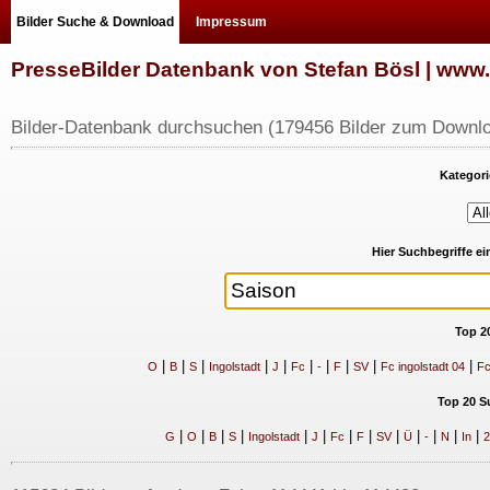
Bilder Suche & Download
Impressum
PresseBilder Datenbank von Stefan Bösl | ww
Bilder-Datenbank durchsuchen (179456 Bilder zum Downlo
Kategori
Hier Suchbegriffe e
Top 2
|
|
|
|
|
|
|
|
|
|
O
B
S
Ingolstadt
J
Fc
-
F
SV
Fc ingolstadt 04
Fc
Top 20 S
|
|
|
|
|
|
|
|
|
|
|
|
|
G
O
B
S
Ingolstadt
J
Fc
F
SV
Ü
-
N
In
2