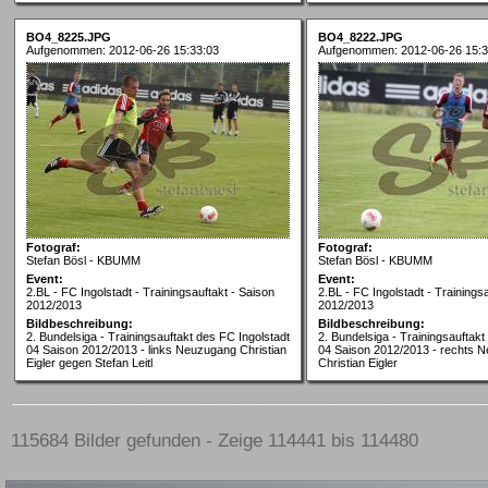
BO4_8225.JPG
BO4_8222.JPG
Aufgenommen: 2012-06-26 15:33:03
Aufgenommen: 2012-06-26 15:3
Fotograf:
Fotograf:
Stefan Bösl - KBUMM
Stefan Bösl - KBUMM
Event:
Event:
2.BL - FC Ingolstadt - Trainingsauftakt - Saison
2.BL - FC Ingolstadt - Trainings
2012/2013
2012/2013
Bildbeschreibung:
Bildbeschreibung:
2. Bundelsiga - Trainingsauftakt des FC Ingolstadt
2. Bundelsiga - Trainingsauftakt
04 Saison 2012/2013 - links Neuzugang Christian
04 Saison 2012/2013 - rechts 
Eigler gegen Stefan Leitl
Christian Eigler
115684 Bilder gefunden - Zeige 114441 bis 114480