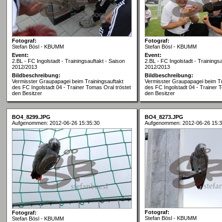
Fotograf:
Fotograf:
Stefan Bösl - KBUMM
Stefan Bösl - KBUMM
Event:
Event:
2.BL - FC Ingolstadt - Trainingsauftakt - Saison
2.BL - FC Ingolstadt - Trainings
2012/2013
2012/2013
Bildbeschreibung:
Bildbeschreibung:
Vermisster Graupapagei beim Trainingsauftakt
Vermisster Graupapagei beim Tr
des FC Ingolstadt 04 - Trainer Tomas Oral tröstet
des FC Ingolstadt 04 - Trainer 
den Besitzer
den Besitzer
BO4_8299.JPG
BO4_8273.JPG
Aufgenommen: 2012-06-26 15:35:30
Aufgenommen: 2012-06-26 15:3
Fotograf:
Fotograf:
Stefan Bösl - KBUMM
Stefan Bösl - KBUMM