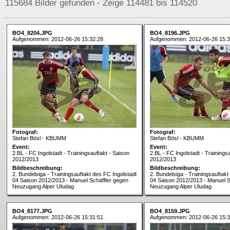
115684 Bilder gefunden - Zeige 114481 bis 114520
BO4_8204.JPG
BO4_8196.JPG
Aufgenommen: 2012-06-26 15:32:28
Aufgenommen: 2012-06-26 15:3
Fotograf:
Fotograf:
Stefan Bösl - KBUMM
Stefan Bösl - KBUMM
Event:
Event:
2.BL - FC Ingolstadt - Trainingsauftakt - Saison
2.BL - FC Ingolstadt - Trainings
2012/2013
2012/2013
Bildbeschreibung:
Bildbeschreibung:
2. Bundelsiga - Trainingsauftakt des FC Ingolstadt
2. Bundelsiga - Trainingsauftakt
04 Saison 2012/2013 - Manuel Schäffler gegen
04 Saison 2012/2013 - Manuel S
Neuzugang Alper Uludag
Neuzugang Alper Uludag
BO4_8177.JPG
BO4_8159.JPG
Aufgenommen: 2012-06-26 15:31:51
Aufgenommen: 2012-06-26 15:3