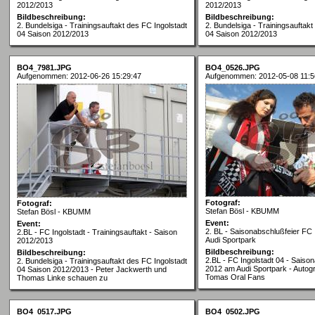
2012/2013
2012/2013
Bildbeschreibung:
Bildbeschreibung:
2. Bundelsiga - Trainingsauftakt des FC Ingolstadt
2. Bundelsiga - Trainingsauftakt
04 Saison 2012/2013
04 Saison 2012/2013
BO4_7981.JPG
BO4_0526.JPG
Aufgenommen: 2012-06-26 15:29:47
Aufgenommen: 2012-05-08 11:5
Fotograf:
Fotograf:
Stefan Bösl - KBUMM
Stefan Bösl - KBUMM
Event:
Event:
2. BL - Saisonabschlußfeier FC 
2.BL - FC Ingolstadt - Trainingsauftakt - Saison
Audi Sportpark
2012/2013
Bildbeschreibung:
Bildbeschreibung:
2.BL - FC Ingolstadt 04 - Saiso
2. Bundelsiga - Trainingsauftakt des FC Ingolstadt
2012 am Audi Sportpark - Auto
04 Saison 2012/2013 - Peter Jackwerth und
Tomas Oral Fans
Thomas Linke schauen zu
BO4_0517.JPG
BO4_0502.JPG