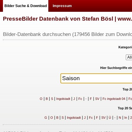
Bilder Suche & Download
Impressum
PresseBilder Datenbank von Stefan Bösl | ww
Bilder-Datenbank durchsuchen (179456 Bilder zum Downlo
Kategori
Hier Suchbegriffe e
Top 2
|
|
|
|
|
|
|
|
|
|
O
B
S
Ingolstadt
J
Fc
-
F
SV
Fc ingolstadt 04
Fc
Top 20 S
|
|
|
|
|
|
|
|
|
|
|
|
|
G
O
B
S
Ingolstadt
J
Fc
F
SV
Ü
-
N
In
2