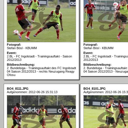
Fotograf:
Fotograf:
Stefan Bösl - KBUMM
Stefan Bösl - KBUMM
Event:
Event:
2.BL - FC Ingolstadt - Trainingsauftakt - Saison
2.BL - FC Ingolstadt - Trainings
2012/2013
2012/2013
Bildbeschreibung:
Bildbeschreibung:
2. Bundelsiga - Trainingsauftakt des FC Ingolstadt
2. Bundelsiga - Trainingsauftakt
04 Saison 2012/2013 - rechts Neuzugang Reagy
04 Saison 2012/2013 - Neuzug
Ofosu
BO4_8111.JPG
BO4_8101.JPG
Aufgenommen: 2012-06-26 15:31:13
Aufgenommen: 2012-06-26 15:3