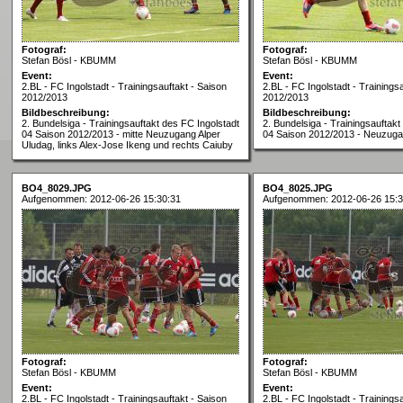
Fotograf:
Fotograf:
Stefan Bösl - KBUMM
Stefan Bösl - KBUMM
Event:
Event:
2.BL - FC Ingolstadt - Trainingsauftakt - Saison
2.BL - FC Ingolstadt - Trainings
2012/2013
2012/2013
Bildbeschreibung:
Bildbeschreibung:
2. Bundelsiga - Trainingsauftakt des FC Ingolstadt
2. Bundelsiga - Trainingsauftakt
04 Saison 2012/2013 - mitte Neuzugang Alper
04 Saison 2012/2013 - Neuzug
Uludag, links Alex-Jose Ikeng und rechts Caiuby
BO4_8029.JPG
BO4_8025.JPG
Aufgenommen: 2012-06-26 15:30:31
Aufgenommen: 2012-06-26 15:3
Fotograf:
Fotograf:
Stefan Bösl - KBUMM
Stefan Bösl - KBUMM
Event:
Event:
2.BL - FC Ingolstadt - Trainingsauftakt - Saison
2.BL - FC Ingolstadt - Trainings