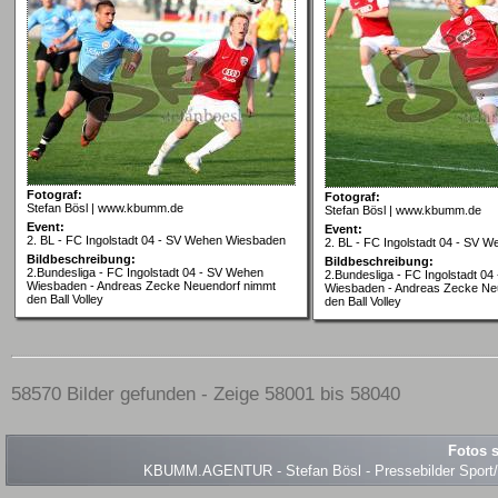
Fotograf:
Fotograf:
Stefan Bösl | www.kbumm.de
Stefan Bösl | www.kbumm.de
Event:
Event:
2. BL - FC Ingolstadt 04 - SV Wehen Wiesbaden
2. BL - FC Ingolstadt 04 - SV 
Bildbeschreibung:
Bildbeschreibung:
2.Bundesliga - FC Ingolstadt 04 - SV Wehen
2.Bundesliga - FC Ingolstadt 0
Wiesbaden - Andreas Zecke Neuendorf nimmt
Wiesbaden - Andreas Zecke Ne
den Ball Volley
den Ball Volley
58570 Bilder gefunden - Zeige 58001 bis 58040
Fotos s
KBUMM.AGENTUR - Stefan Bösl - Pressebilder Sport/Ev