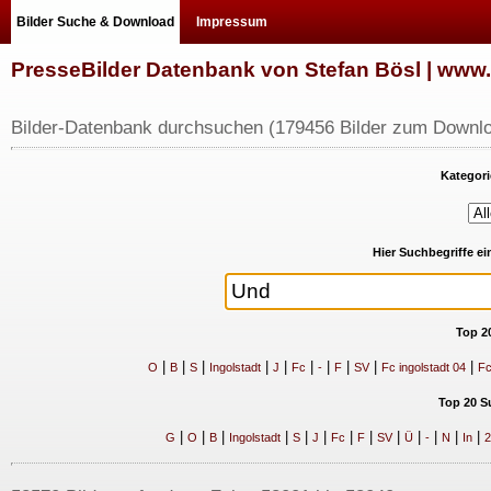
Bilder Suche & Download
Impressum
PresseBilder Datenbank von Stefan Bösl | ww
Bilder-Datenbank durchsuchen (179456 Bilder zum Downlo
Kategori
Hier Suchbegriffe e
Top 2
|
|
|
|
|
|
|
|
|
|
O
B
S
Ingolstadt
J
Fc
-
F
SV
Fc ingolstadt 04
Fc
Top 20 S
|
|
|
|
|
|
|
|
|
|
|
|
|
G
O
B
Ingolstadt
S
J
Fc
F
SV
Ü
-
N
In
2