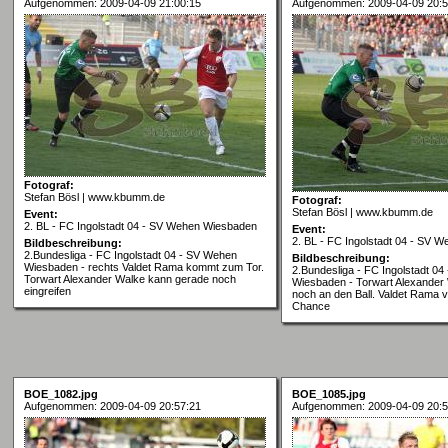
Aufgenommen: 2009-04-09 21:00:15
Aufgenommen: 2009-04-09 20:5
Fotograf:
Stefan Bösl | www.kbumm.de
Fotograf:
Stefan Bösl | www.kbumm.de
Event:
2. BL - FC Ingolstadt 04 - SV Wehen Wiesbaden
Event:
2. BL - FC Ingolstadt 04 - SV 
Bildbeschreibung:
2.Bundesliga - FC Ingolstadt 04 - SV Wehen
Bildbeschreibung:
Wiesbaden - rechts Valdet Rama kommt zum Tor.
2.Bundesliga - FC Ingolstadt 0
Torwart Alexander Walke kann gerade noch
Wiesbaden - Torwart Alexande
eingreifen
noch an den Ball. Valdet Rama v
Chance
BOE_1082.jpg
BOE_1085.jpg
Aufgenommen: 2009-04-09 20:57:21
Aufgenommen: 2009-04-09 20:5