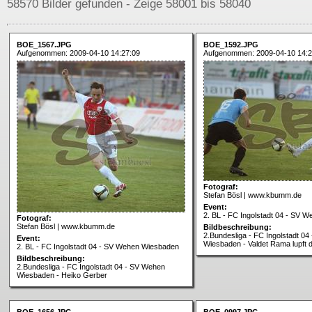
58570 Bilder gefunden - Zeige 58001 bis 58040
BOE_1567.JPG
BOE_1592.JPG
Aufgenommen: 2009-04-10 14:27:09
Aufgenommen: 2009-04-10 14:2
Fotograf:
Stefan Bösl | www.kbumm.de
Event:
2. BL - FC Ingolstadt 04 - SV 
Fotograf:
Stefan Bösl | www.kbumm.de
Bildbeschreibung:
2.Bundesliga - FC Ingolstadt 0
Event:
Wiesbaden - Valdet Rama lupft 
2. BL - FC Ingolstadt 04 - SV Wehen Wiesbaden
Bildbeschreibung:
2.Bundesliga - FC Ingolstadt 04 - SV Wehen
Wiesbaden - Heiko Gerber
BOE_1656.JPG
BOE_0997.JPG