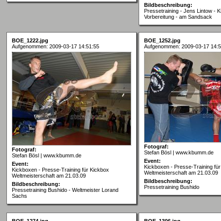
Bildbeschreibung:
Pressetraining - Jens Lintow - 
Vorbereitung - am Sandsack
BOE_1222.jpg
BOE_1252.jpg
Aufgenommen: 2009-03-17 14:51:55
Aufgenommen: 2009-03-17 14:5
Fotograf:
Fotograf:
Stefan Bösl | www.kbumm.de
Stefan Bösl | www.kbumm.de
Event:
Event:
Kickboxen - Presse-Training fü
Kickboxen - Presse-Training für Kickbox
Weltmeisterschaft am 21.03.09
Weltmeisterschaft am 21.03.09
Bildbeschreibung:
Bildbeschreibung:
Pressetraining Bushido
Pressetraining Bushido - Weltmeister Lorand
Sachs
BOE_1274.jpg
BOE_1306.jpg