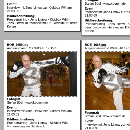
Stefan Bösl | www.kbumm.de
Event:
Interview mit Jens Lintow zur Kickbox WM am
Event:
21.03.09
Interview mit Jens Lintow zur 
21.03.09
Bildbeschreibung:
Pressetraining - Jens Lintow - Kickbox WM -
Bildbeschreibung:
Jens Lintow im Interview mit DK-Redakteur Oliver
Pressetraining - Jens Lintow - 
Konze
Jens Lintow im Interview mit DK
Konze
BOE_1659.jpg
BOE_1668.jpg
Aufgenommen: 2009-03-18 17:15:16
Aufgenommen: 2009-03-18 17:1
Fotograf:
Stefan Bösl | www.kbumm.de
Event:
Interview mit Jens Lintow zur Kickbox WM am
Fotograf:
21.03.09
Stefan Bösl | www.kbumm.de
Bildbeschreibung:
Event:
Pressetraining - Jens Lintow - Kickbox WM -
Interview mit Jens Lintow zur 
Vorbereitung am Sandsack
21.03.09