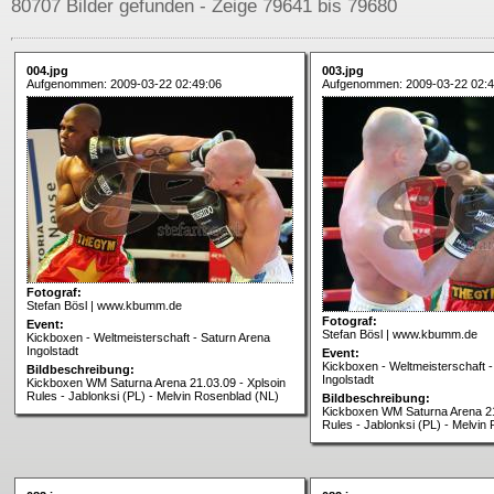
80707 Bilder gefunden - Zeige 79641 bis 79680
004.jpg
003.jpg
Aufgenommen: 2009-03-22 02:49:06
Aufgenommen: 2009-03-22 02:4
Fotograf:
Stefan Bösl | www.kbumm.de
Fotograf:
Event:
Stefan Bösl | www.kbumm.de
Kickboxen - Weltmeisterschaft - Saturn Arena
Ingolstadt
Event:
Kickboxen - Weltmeisterschaft -
Bildbeschreibung:
Ingolstadt
Kickboxen WM Saturna Arena 21.03.09 - Xplsoin
Rules - Jablonksi (PL) - Melvin Rosenblad (NL)
Bildbeschreibung:
Kickboxen WM Saturna Arena 21
Rules - Jablonksi (PL) - Melvin