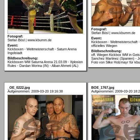
Fotograf:
Stefan Bösl | www.kbumm.de
Fotograf:
Event:
Stefan Bösl | www.kbumm.de
Kickboxen - Weltmeisterschaft -
Event:
offizielles Wiegen
Kickboxen - Weltmeisterschaft - Saturn Arena
Bildbeschreibung:
Ingolstadt
off. Wiegen Kickbox WM in Geise
Bildbeschreibung:
Sanchez Martinez (Spanien) - J
Kickboxen WM Saturna Arena 21.03.09 - Xplosion
Foto von Silke Holzmayr für k
Rules - Dardan Morina (IN) - Alban Ahmeti (AL)
_OE_0222.jpg
BOE_1767.jpg
Aufgenommen: 2009-03-20 19:16:38
Aufgenommen: 2009-03-20 18:2