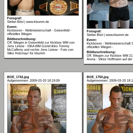
Fotograf:
Stefan Bösl | www.kbumm.de
Event:
Kickboxen - Weltmeisterschaft - Geisenfeld -
Fotograf:
offizielles Wiegen
Stefan Bösl | www.kbumm.de
Bildbeschreibung:
Event:
Off. Wiegen in Geisenfeld zur Kickbox WM von
Kickboxen - Weltmeisterschaft S
Jens Lintow - ISKA WM Gürtel links Tommy
offizielles Wiegen -
McCafferty und rechts Jens Lintow - Foto von
Bildbeschreibung:
Silke Holzmayr für kbumm
Off. Wiegen zur Kickbox WM 21
Arena - Viktor Hoffmann auf der
BOE_1742.jpg
BOE_1750.jpg
Aufgenommen: 2009-03-20 18:19:09
Aufgenommen: 2009-03-20 18:1