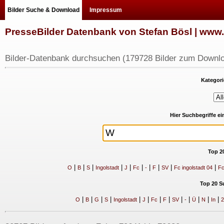
Bilder Suche & Download
Impressum
PresseBilder Datenbank von Stefan Bösl | ww
Bilder-Datenbank durchsuchen (179728 Bilder zum Downlo
Kategori
Hier Suchbegriffe e
Top 2
|
|
|
|
|
|
|
|
|
|
O
B
S
Ingolstadt
J
Fc
-
F
SV
Fc ingolstadt 04
Fc
Top 20 S
|
|
|
|
|
|
|
|
|
|
|
|
|
O
B
G
S
Ingolstadt
J
Fc
F
SV
-
Ü
N
In
2