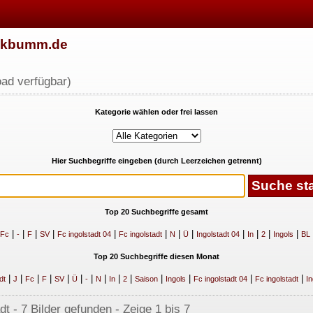
w.kbumm.de
ad verfügbar)
Kategorie wählen oder frei lassen
Hier Suchbegriffe eingeben (durch Leerzeichen getrennt)
Top 20 Suchbegriffe gesamt
|
|
|
|
|
|
|
|
|
|
|
|
Fc
-
F
SV
Fc ingolstadt 04
Fc ingolstadt
N
Ü
Ingolstadt 04
In
2
Ingols
BL
Top 20 Suchbegriffe diesen Monat
|
|
|
|
|
|
|
|
|
|
|
|
|
|
dt
J
Fc
F
SV
Ü
-
N
In
2
Saison
Ingols
Fc ingolstadt 04
Fc ingolstadt
In
 - 7 Bilder gefunden - Zeige 1 bis 7