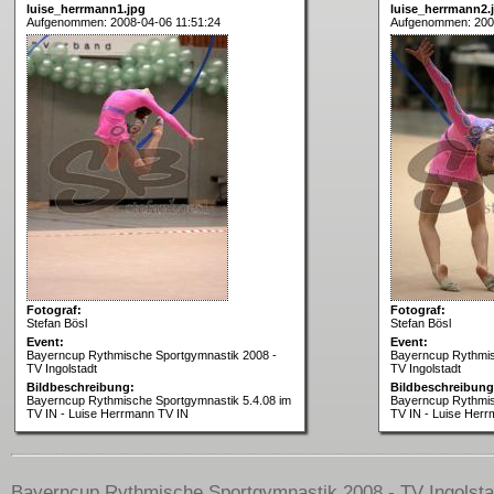
luise_herrmann1.jpg
luise_herrmann2.
Aufgenommen: 2008-04-06 11:51:24
Aufgenommen: 2008
Fotograf:
Fotograf:
Stefan Bösl
Stefan Bösl
Event:
Event:
Bayerncup Rythmische Sportgymnastik 2008 -
Bayerncup Rythmis
TV Ingolstadt
TV Ingolstadt
Bildbeschreibung:
Bildbeschreibung
Bayerncup Rythmische Sportgymnastik 5.4.08 im
Bayerncup Rythmis
TV IN - Luise Herrmann TV IN
TV IN - Luise Her
Bayerncup Rythmische Sportgymnastik 2008 - TV Ingolstadt