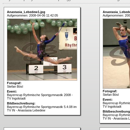
Anastasia_Lebedew1.jpg
Anastasia_Lebed
Aufgenommen: 2008-04-06 11:42:05
Aufgenommen: 2008
Fotograf:
Stefan Bösl
Fotograf:
Event:
Stefan Bösl
Bayerncup Rythmische Sportgymnastik 2008 -
TV Ingolstadt
Event:
Bayerncup Rythmis
Bildbeschreibung:
TV Ingolstadt
Bayerncup Rythmische Sportgymnastik 5.4.08 im
TV IN - Anastasia Lebedew
Bildbeschreibung
Bayerncup Rythmis
TV IN - Anastasia