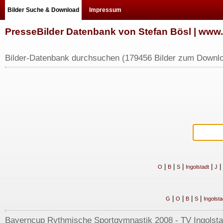
Bilder Suche & Download
Impressum
PresseBilder Datenbank von Stefan Bösl | ww
Bilder-Datenbank durchsuchen (179456 Bilder zum Downlo
|
|
|
|
|
O
B
S
Ingolstadt
J
|
|
|
|
G
O
B
S
Ingolsta
Bayerncup Rythmische Sportgymnastik 2008 - TV Ingolstadt