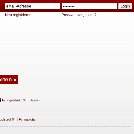
Neu registrieren
Passwort vergessen?
|
|
Fc ingolstadt u%
Saison
|
golstadt 04
Fc ingolsta