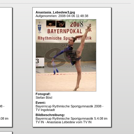
Anastasia_Lebedew3.jpg
Aufgenommen: 2008-04-06 11:48:38
Fotograf:
Stefan Bösl
Event:
8 -
Bayerncup Rythmische Sportgymnastik 2008 -
TV Ingolstadt
Bildbeschreibung:
.08 im
Bayerncup Rythmische Sportgymnastik 5.4.08 im
TV IN - Anastasia Lebedew vom TV IN