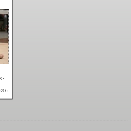
8 -
.08 im