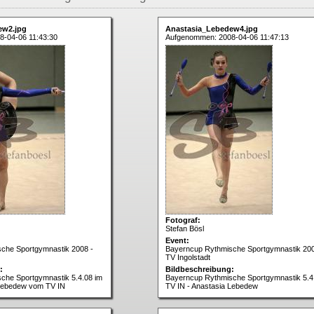
ew2.jpg
Anastasia_Lebedew4.jpg
-04-06 11:43:30
Aufgenommen: 2008-04-06 11:47:13
Fotograf:
Stefan Bösl
Event:
che Sportgymnastik 2008 -
Bayerncup Rythmische Sportgymnastik 200
TV Ingolstadt
:
Bildbeschreibung:
che Sportgymnastik 5.4.08 im
Bayerncup Rythmische Sportgymnastik 5.4
 Lebedew vom TV IN
TV IN - Anastasia Lebedew