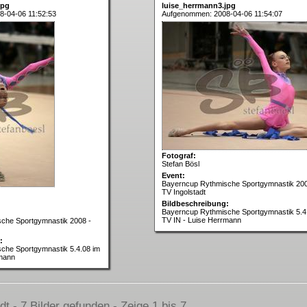
jpg
luise_herrmann3.jpg
-04-06 11:52:53
Aufgenommen: 2008-04-06 11:54:07
Fotograf:
Stefan Bösl
Event:
Bayerncup Rythmische Sportgymnastik 200
TV Ingolstadt
Bildbeschreibung:
Bayerncup Rythmische Sportgymnastik 5.4
TV IN - Luise Herrmann
che Sportgymnastik 2008 -
:
che Sportgymnastik 5.4.08 im
rmann
 - 7 Bilder gefunden - Zeige 1 bis 7