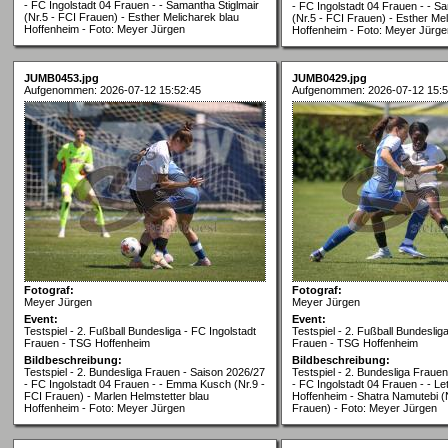
- FC Ingolstadt 04 Frauen - - Samantha Stiglmair
- FC Ingolstadt 04 Frauen - - S
(Nr.5 - FCI Frauen) - Esther Melicharek blau
(Nr.5 - FCI Frauen) - Esther Me
Hoffenheim - Foto: Meyer Jürgen
Hoffenheim - Foto: Meyer Jürge
JUMB0453.jpg
JUMB0429.jpg
Aufgenommen: 2026-07-12 15:52:45
Aufgenommen: 2026-07-12 15:5
Fotograf:
Fotograf:
Meyer Jürgen
Meyer Jürgen
Event:
Event:
Testspiel - 2. Fußball Bundesliga - FC Ingolstadt
Testspiel - 2. Fußball Bundeslig
Frauen - TSG Hoffenheim
Frauen - TSG Hoffenheim
Bildbeschreibung:
Bildbeschreibung:
Testspiel - 2. Bundesliga Frauen - Saison 2026/27
Testspiel - 2. Bundesliga Fraue
- FC Ingolstadt 04 Frauen - - Emma Kusch (Nr.9 -
- FC Ingolstadt 04 Frauen - - Let
FCI Frauen) - Marlen Helmstetter blau
Hoffenheim - Shatra Namutebi (
Hoffenheim - Foto: Meyer Jürgen
Frauen) - Foto: Meyer Jürgen