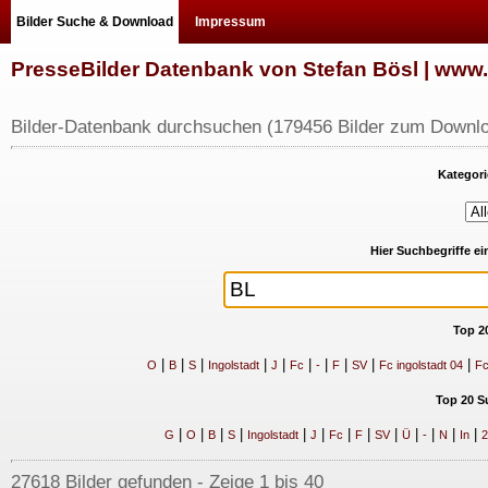
Bilder Suche & Download
Impressum
PresseBilder Datenbank von Stefan Bösl | ww
Bilder-Datenbank durchsuchen (179456 Bilder zum Downlo
Kategori
Hier Suchbegriffe e
Top 2
|
|
|
|
|
|
|
|
|
|
O
B
S
Ingolstadt
J
Fc
-
F
SV
Fc ingolstadt 04
Fc
Top 20 S
|
|
|
|
|
|
|
|
|
|
|
|
|
G
O
B
S
Ingolstadt
J
Fc
F
SV
Ü
-
N
In
2
27618 Bilder gefunden - Zeige 1 bis 40