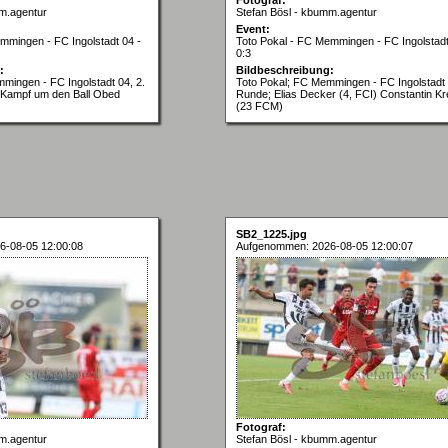
m.agentur
Stefan Bösl - kbumm.agentur
Event:
mmingen - FC Ingolstadt 04 -
Toto Pokal - FC Memmingen - FC Ingolstadt
0:3
:
Bildbeschreibung:
mingen - FC Ingolstadt 04, 2.
Toto Pokal; FC Memmingen - FC Ingolstadt 
Kampf um den Ball Obed
Runde; Elias Decker (4, FCI) Constantin Kr
(23 FCM)
SB2_1225.jpg
6-08-05 12:00:08
Aufgenommen: 2026-08-05 12:00:07
Fotograf:
m.agentur
Stefan Bösl - kbumm.agentur