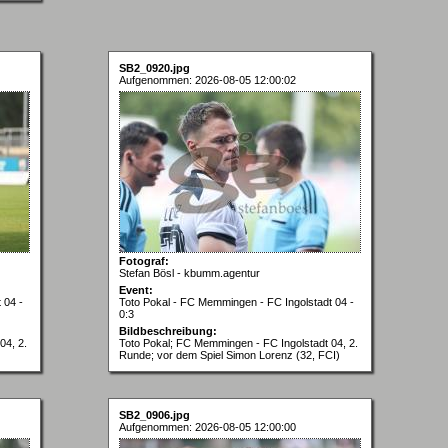
SB2_0920.jpg
Aufgenommen: 2026-08-05 12:00:02
Fotograf:
Stefan Bösl - kbumm.agentur
Event:
 04 -
Toto Pokal - FC Memmingen - FC Ingolstadt 04 -
0:3
Bildbeschreibung:
04, 2.
Toto Pokal; FC Memmingen - FC Ingolstadt 04, 2.
Runde; vor dem Spiel Simon Lorenz (32, FCI)
SB2_0906.jpg
Aufgenommen: 2026-08-05 12:00:00