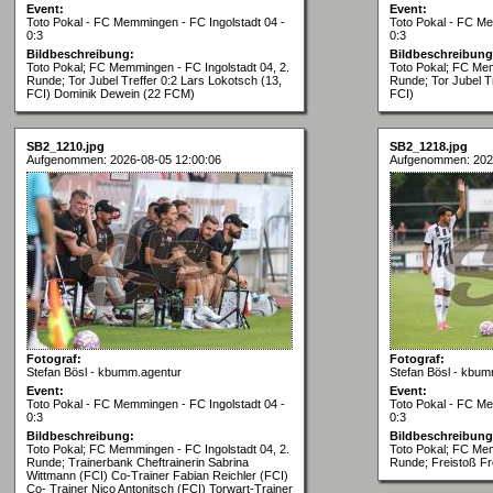
Event:
Event:
Toto Pokal - FC Memmingen - FC Ingolstadt 04 -
Toto Pokal - FC Me
0:3
0:3
Bildbeschreibung:
Bildbeschreibung
Toto Pokal; FC Memmingen - FC Ingolstadt 04, 2.
Toto Pokal; FC Mem
Runde; Tor Jubel Treffer 0:2 Lars Lokotsch (13,
Runde; Tor Jubel Tr
FCI) Dominik Dewein (22 FCM)
FCI)
SB2_1210.jpg
SB2_1218.jpg
Aufgenommen: 2026-08-05 12:00:06
Aufgenommen: 202
Fotograf:
Fotograf:
Stefan Bösl - kbumm.agentur
Stefan Bösl - kbum
Event:
Event:
Toto Pokal - FC Memmingen - FC Ingolstadt 04 -
Toto Pokal - FC Me
0:3
0:3
Bildbeschreibung:
Bildbeschreibung
Toto Pokal; FC Memmingen - FC Ingolstadt 04, 2.
Toto Pokal; FC Mem
Runde; Trainerbank Cheftrainerin Sabrina
Runde; Freistoß Fr
Wittmann (FCI) Co-Trainer Fabian Reichler (FCI)
Co- Trainer Nico Antonitsch (FCI) Torwart-Trainer