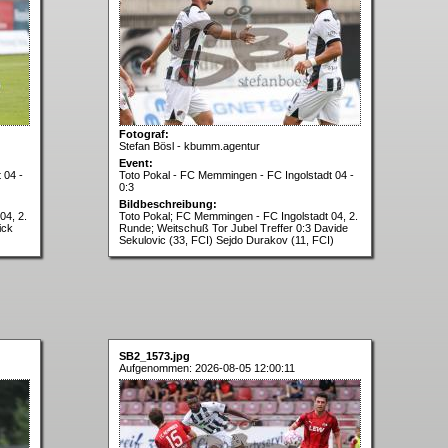
Fotograf:
Stefan Bösl - kbumm.agentur
Event:
 04 -
Toto Pokal - FC Memmingen - FC Ingolstadt 04 -
0:3
Bildbeschreibung:
04, 2.
Toto Pokal; FC Memmingen - FC Ingolstadt 04, 2.
ick
Runde; Weitschuß Tor Jubel Treffer 0:3 Davide
Sekulovic (33, FCI) Sejdo Durakov (11, FCI)
SB2_1573.jpg
Aufgenommen: 2026-08-05 12:00:11