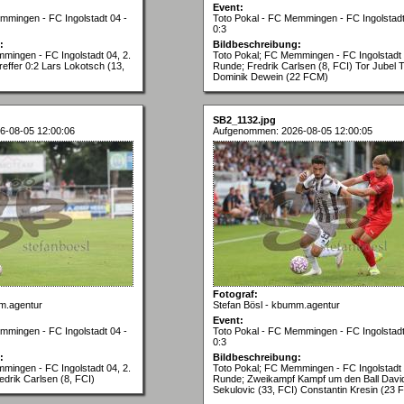
Event:
mmingen - FC Ingolstadt 04 -
Toto Pokal - FC Memmingen - FC Ingolstadt
0:3
:
Bildbeschreibung:
mingen - FC Ingolstadt 04, 2.
Toto Pokal; FC Memmingen - FC Ingolstadt 
effer 0:2 Lars Lokotsch (13,
Runde; Fredrik Carlsen (8, FCI) Tor Jubel T
Dominik Dewein (22 FCM)
SB2_1132.jpg
6-08-05 12:00:06
Aufgenommen: 2026-08-05 12:00:05
Fotograf:
m.agentur
Stefan Bösl - kbumm.agentur
Event:
mmingen - FC Ingolstadt 04 -
Toto Pokal - FC Memmingen - FC Ingolstadt
0:3
:
Bildbeschreibung:
mingen - FC Ingolstadt 04, 2.
Toto Pokal; FC Memmingen - FC Ingolstadt 
edrik Carlsen (8, FCI)
Runde; Zweikampf Kampf um den Ball Davi
Sekulovic (33, FCI) Constantin Kresin (23