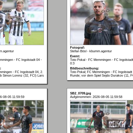
Fotograf:
m.agentur
Stefan Bösl - kbumm.agentur
Event:
mmingen - FC Ingolstadt 04 -
Toto Pokal - FC Memmingen - FC Ingolstadt
0:3
:
Bildbeschreibung:
mingen - FC Ingolstadt 04, 2.
Toto Pokal; FC Memmingen - FC Ingolstadt 
b Simon Lorenz (32, FCI) Lars
Runde; vor dem Spiel Sejdo Durakov (11, F
SB2_0709.jpg
-08-05 11:59:59
Aufgenommen: 2026-08-05 11:59:58