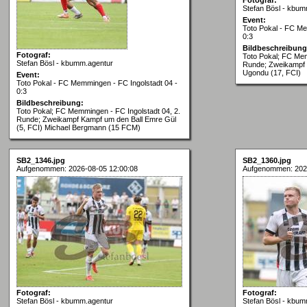
Stefan Bösl - kbum
Event:
Toto Pokal - FC Me
0:3
Bildbeschreibung
Fotograf:
Toto Pokal; FC Mem
Stefan Bösl - kbumm.agentur
Runde; Zweikampf 
Ugondu (17, FCI)
Event:
Toto Pokal - FC Memmingen - FC Ingolstadt 04 -
0:3
Bildbeschreibung:
Toto Pokal; FC Memmingen - FC Ingolstadt 04, 2.
Runde; Zweikampf Kampf um den Ball Emre Gül
(5, FCI) Michael Bergmann (15 FCM)
SB2_1346.jpg
SB2_1360.jpg
Aufgenommen: 2026-08-05 12:00:08
Aufgenommen: 202
Fotograf:
Fotograf:
Stefan Bösl - kbumm.agentur
Stefan Bösl - kbum