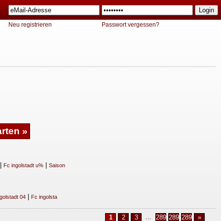
Neu registrieren
Passwort vergessen?
|
|
Fc ingolstadt u%
Saison
|
golstadt 04
Fc ingolsta
...
1
2
3
2891
2892
2893
»