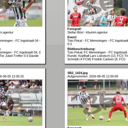
Fotograf:
m.agentur
Stefan Bösl - kbumm.agentur
Event:
mmingen - FC Ingolstadt 04 -
Toto Pokal - FC Memmingen - FC Ingolstadt
0:3
:
Bildbeschreibung:
mingen - FC Ingolstadt 04, 2.
Toto Pokal; FC Memmingen - FC Ingolstadt 
or Jubel Treffer 0:3 Davide
Runde; Kopfball Lars Lokotsch (13, FCI) T
Schmidt (4 FCM) Fredrik Carlsen (8, FCI)
SB2_1424.jpg
6-08-05 12:00:10
Aufgenommen: 2026-08-05 12:00:09
Fotograf: