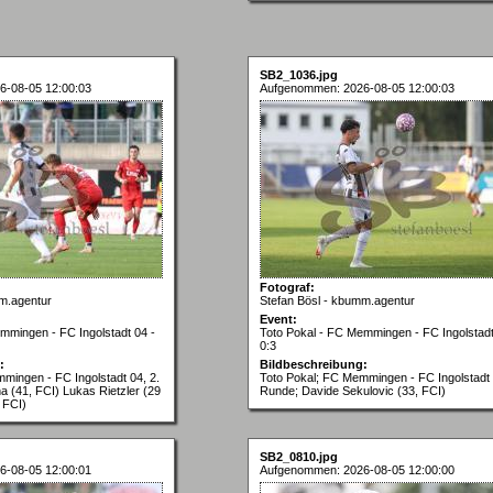
SB2_1036.jpg
6-08-05 12:00:03
Aufgenommen: 2026-08-05 12:00:03
Fotograf:
m.agentur
Stefan Bösl - kbumm.agentur
Event:
mmingen - FC Ingolstadt 04 -
Toto Pokal - FC Memmingen - FC Ingolstadt
0:3
:
Bildbeschreibung:
mingen - FC Ingolstadt 04, 2.
Toto Pokal; FC Memmingen - FC Ingolstadt 
a (41, FCI) Lukas Rietzler (29
Runde; Davide Sekulovic (33, FCI)
 FCI)
SB2_0810.jpg
6-08-05 12:00:01
Aufgenommen: 2026-08-05 12:00:00