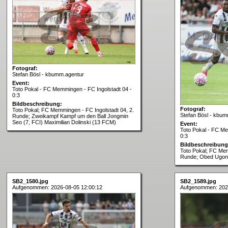
Fotograf:
Stefan Bösl - kbumm.agentur
Event:
Toto Pokal - FC Memmingen - FC Ingolstadt 04 -
0:3
Bildbeschreibung:
Fotograf:
Toto Pokal; FC Memmingen - FC Ingolstadt 04, 2.
Stefan Bösl - kbum
Runde; Zweikampf Kampf um den Ball Jongmin
Seo (7, FCI) Maximilian Dolinski (13 FCM)
Event:
Toto Pokal - FC Me
0:3
Bildbeschreibung
Toto Pokal; FC Mem
Runde; Obed Ugond
SB2_1580.jpg
SB2_1589.jpg
Aufgenommen: 2026-08-05 12:00:12
Aufgenommen: 202