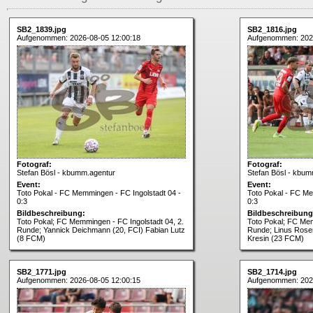
SB2_1839.jpg
SB2_1816.jpg
Aufgenommen: 2026-08-05 12:00:18
Aufgenommen: 202
Fotograf:
Fotograf:
Stefan Bösl - kbumm.agentur
Stefan Bösl - kbum
Event:
Event:
Toto Pokal - FC Memmingen - FC Ingolstadt 04 -
Toto Pokal - FC Me
0:3
0:3
Bildbeschreibung:
Bildbeschreibung
Toto Pokal; FC Memmingen - FC Ingolstadt 04, 2.
Toto Pokal; FC Mem
Runde; Yannick Deichmann (20, FCI) Fabian Lutz
Runde; Linus Rosen
(8 FCM)
Kresin (23 FCM)
SB2_1771.jpg
SB2_1714.jpg
Aufgenommen: 2026-08-05 12:00:15
Aufgenommen: 202