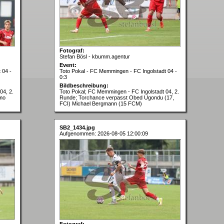
Fotograf:
Stefan Bösl - kbumm.agentur
Event:
 04 -
Toto Pokal - FC Memmingen - FC Ingolstadt 04 -
0:3
Bildbeschreibung:
04, 2.
Toto Pokal; FC Memmingen - FC Ingolstadt 04, 2.
imo
Runde; Torchance verpasst Obed Ugondu (17,
FCI) Michael Bergmann (15 FCM)
SB2_1434.jpg
Aufgenommen: 2026-08-05 12:00:09
Fotograf: