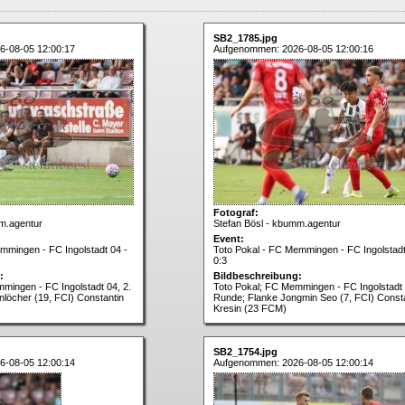
SB2_1785.jpg
6-08-05 12:00:17
Aufgenommen: 2026-08-05 12:00:16
Fotograf:
m.agentur
Stefan Bösl - kbumm.agentur
Event:
mmingen - FC Ingolstadt 04 -
Toto Pokal - FC Memmingen - FC Ingolstadt
0:3
:
Bildbeschreibung:
mingen - FC Ingolstadt 04, 2.
Toto Pokal; FC Memmingen - FC Ingolstadt 
löcher (19, FCI) Constantin
Runde; Flanke Jongmin Seo (7, FCI) Const
Kresin (23 FCM)
SB2_1754.jpg
6-08-05 12:00:14
Aufgenommen: 2026-08-05 12:00:14