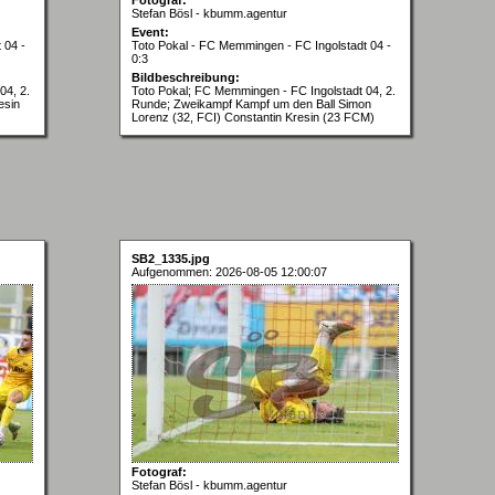
Stefan Bösl - kbumm.agentur
Event:
 04 -
Toto Pokal - FC Memmingen - FC Ingolstadt 04 -
0:3
Bildbeschreibung:
04, 2.
Toto Pokal; FC Memmingen - FC Ingolstadt 04, 2.
esin
Runde; Zweikampf Kampf um den Ball Simon
Lorenz (32, FCI) Constantin Kresin (23 FCM)
SB2_1335.jpg
Aufgenommen: 2026-08-05 12:00:07
Fotograf:
Stefan Bösl - kbumm.agentur