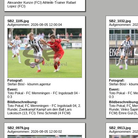
Alexander Kunze (FCI) Athletik-Trainer Rafael
Lopez (FCI)
SB2_1105.jpg
SB2_1032.jpg
Aufgenommen: 2026-08-05 12:00:04
Aufgenommen: 202
Fotograf:
Fotograf:
Stefan Bösl - kbumm.agentur
Stefan Bösl - kbum
Event:
Event:
Toto Pokal - FC Memmingen - FC Ingolstadt 04 -
Toto Pokal - FC Me
0:3
0:3
Bildbeschreibung:
Bildbeschreibung
Toto Pokal; FC Memmingen - FC Ingolstadt 04, 2.
Toto Pokal; FC Mem
Runde; Zweikampf Kampf um den Ball Lars
Runde; Vinko Šapin
Lokotsch (13, FCI) Timo Schmidt (4 FCM)
FCM) Emre Gül (5,
SB2_0979.jpg
SB2_0913.jpg
Aufgenommen: 2026-08-05 12:00:02
Aufgenommen: 202