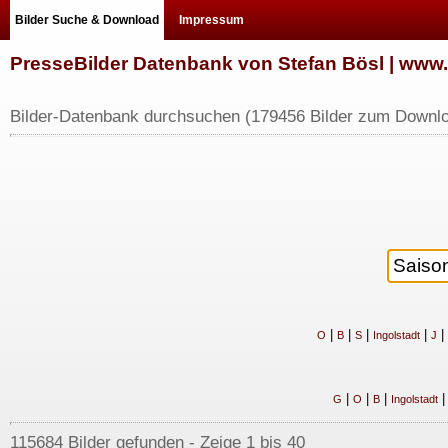
Bilder Suche & Download
Impressum
PresseBilder Datenbank von Stefan Bösl | ww
Bilder-Datenbank durchsuchen (179456 Bilder zum Downlo
|
|
|
|
|
O
B
S
Ingolstadt
J
|
|
|
G
O
B
Ingolstadt
115684 Bilder gefunden - Zeige 1 bis 40