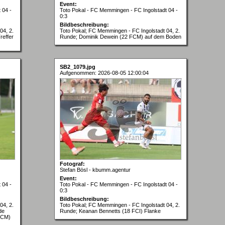
Event:
 04 -
Toto Pokal - FC Memmingen - FC Ingolstadt 04 -
0:3
Bildbeschreibung:
04, 2.
Toto Pokal; FC Memmingen - FC Ingolstadt 04, 2.
reffer
Runde; Dominik Dewein (22 FCM) auf dem Boden
SB2_1079.jpg
Aufgenommen: 2026-08-05 12:00:04
Fotograf:
Stefan Bösl - kbumm.agentur
Event:
 04 -
Toto Pokal - FC Memmingen - FC Ingolstadt 04 -
0:3
Bildbeschreibung:
04, 2.
Toto Pokal; FC Memmingen - FC Ingolstadt 04, 2.
de
Runde; Keanan Bennetts (18 FCI) Flanke
 FCM)