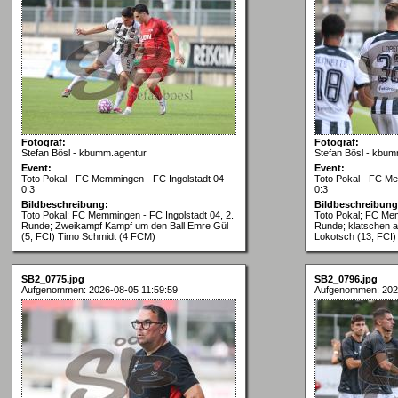
Fotograf:
Fotograf:
Stefan Bösl - kbumm.agentur
Stefan Bösl - kbum
Event:
Event:
Toto Pokal - FC Memmingen - FC Ingolstadt 04 -
Toto Pokal - FC Me
0:3
0:3
Bildbeschreibung:
Bildbeschreibung
Toto Pokal; FC Memmingen - FC Ingolstadt 04, 2.
Toto Pokal; FC Mem
Runde; Zweikampf Kampf um den Ball Emre Gül
Runde; klatschen a
(5, FCI) Timo Schmidt (4 FCM)
Lokotsch (13, FCI)
SB2_0775.jpg
SB2_0796.jpg
Aufgenommen: 2026-08-05 11:59:59
Aufgenommen: 2026