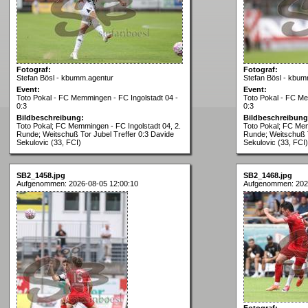
Fotograf:
Fotograf:
Stefan Bösl - kbumm.agentur
Stefan Bösl - kbum
Event:
Event:
Toto Pokal - FC Memmingen - FC Ingolstadt 04 -
Toto Pokal - FC Me
0:3
0:3
Bildbeschreibung:
Bildbeschreibung
Toto Pokal; FC Memmingen - FC Ingolstadt 04, 2.
Toto Pokal; FC Mem
Runde; Weitschuß Tor Jubel Treffer 0:3 Davide
Runde; Weitschuß T
Sekulovic (33, FCI)
Sekulovic (33, FCI)
SB2_1458.jpg
SB2_1468.jpg
Aufgenommen: 2026-08-05 12:00:10
Aufgenommen: 202
Fotograf: