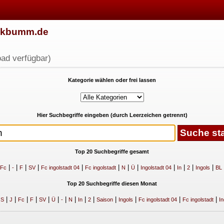
w.kbumm.de
ad verfügbar)
Kategorie wählen oder frei lassen
Hier Suchbegriffe eingeben (durch Leerzeichen getrennt)
Top 20 Suchbegriffe gesamt
|
|
|
|
|
|
|
|
|
|
|
|
Fc
-
F
SV
Fc ingolstadt 04
Fc ingolstadt
N
Ü
Ingolstadt 04
In
2
Ingols
BL
Top 20 Suchbegriffe diesen Monat
|
|
|
|
|
|
|
|
|
|
|
|
|
|
|
S
J
Fc
F
SV
Ü
-
N
In
2
Saison
Ingols
Fc ingolstadt 04
Fc ingolstadt
In