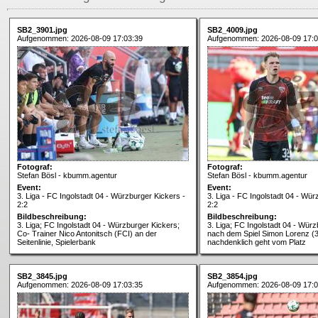
SB2_3901.jpg
SB2_4009.jpg
Aufgenommen: 2026-08-09 17:03:39
Aufgenommen: 2026-08-09 17:0
Fotograf:
Fotograf:
Stefan Bösl - kbumm.agentur
Stefan Bösl - kbumm.agentur
Event:
Event:
3. Liga - FC Ingolstadt 04 - Würzburger Kickers -
3. Liga - FC Ingolstadt 04 - Wür
2:2
2:2
Bildbeschreibung:
Bildbeschreibung:
3. Liga; FC Ingolstadt 04 - Würzburger Kickers;
3. Liga; FC Ingolstadt 04 - Würz
Co- Trainer Nico Antonitsch (FCI) an der
nach dem Spiel Simon Lorenz (3
Seitenlinie, Spielerbank
nachdenklich geht vom Platz
SB2_3845.jpg
SB2_3854.jpg
Aufgenommen: 2026-08-09 17:03:35
Aufgenommen: 2026-08-09 17:0