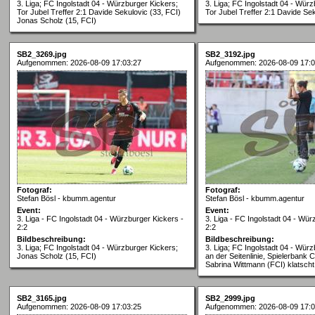
3. Liga; FC Ingolstadt 04 - Würzburger Kickers;
3. Liga; FC Ingolstadt 04 - Würz
Tor Jubel Treffer 2:1 Davide Sekulovic (33, FCI)
Tor Jubel Treffer 2:1 Davide Sek
Jonas Scholz (15, FCI)
SB2_3269.jpg
SB2_3192.jpg
Aufgenommen: 2026-08-09 17:03:27
Aufgenommen: 2026-08-09 17:0
Fotograf:
Fotograf:
Stefan Bösl - kbumm.agentur
Stefan Bösl - kbumm.agentur
Event:
Event:
3. Liga - FC Ingolstadt 04 - Würzburger Kickers -
3. Liga - FC Ingolstadt 04 - Wür
2:2
2:2
Bildbeschreibung:
Bildbeschreibung:
3. Liga; FC Ingolstadt 04 - Würzburger Kickers;
3. Liga; FC Ingolstadt 04 - Würz
Jonas Scholz (15, FCI)
an der Seitenlinie, Spielerbank C
Sabrina Wittmann (FCI) klatscht
SB2_3165.jpg
SB2_2999.jpg
Aufgenommen: 2026-08-09 17:03:25
Aufgenommen: 2026-08-09 17:0