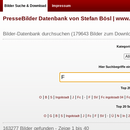
Bilder Suche & Download
Impressum
PresseBilder Datenbank von Stefan Bösl | ww
Bilder-Datenbank durchsuchen (179643 Bilder zum Downlo
Kategori
Hier Suchbegriffe e
Top 2
|
|
|
|
|
|
|
|
|
|
O
B
S
Ingolstadt
J
Fc
-
F
SV
Fc ingolstadt 04
Fc
Top 20 S
|
|
|
|
|
|
|
|
|
|
|
|
|
O
G
B
S
Ingolstadt
J
Fc
F
SV
-
Ü
N
In
2
163277 Bilder gefunden - Zeige 1 bis 40