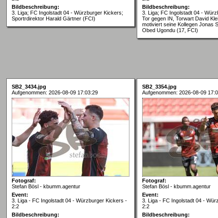
Bildbeschreibung:
Bildbeschreibung:
3. Liga; FC Ingolstadt 04 - Würzburger Kickers;
3. Liga; FC Ingolstadt 04 - Würz
Sportrdirektor Harald Gärtner (FCI)
Tor gegen IN, Torwart David Kle
motiviert seine Kollegen Jonas 
Obed Ugondu (17, FCI)
SB2_3434.jpg
SB2_3354.jpg
Aufgenommen: 2026-08-09 17:03:29
Aufgenommen: 2026-08-09 17:0
Fotograf:
Fotograf:
Stefan Bösl - kbumm.agentur
Stefan Bösl - kbumm.agentur
Event:
Event:
3. Liga - FC Ingolstadt 04 - Würzburger Kickers -
3. Liga - FC Ingolstadt 04 - Wür
2:2
2:2
Bildbeschreibung:
Bildbeschreibung: