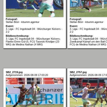
Fotograf:
Fotograf:
Stefan Bösl - kbumm.agentur
Stefan Bösl - kbumm.agentur
Event:
Event:
3. Liga - FC Ingolstadt 04 - Würzburger Kickers -
3. Liga - FC Ingolstadt 04 - Wür
2:2
2:2
Bildbeschreibung:
Bildbeschreibung:
3. Liga; FC Ingolstadt 04 - Würzburger Kickers;
3. Liga; FC Ingolstadt 04 - Würz
Flanke Emre Gül (5, FCI) Taseski Kristijan (23
Zweikampf Kampf um den Ball 
WKI) de Medina Nathan (4 WKI)
FCI) de Medina Nathan (4 WKI)
SB2_2719.jpg
SB2_2757.jpg
Aufgenommen: 2026-08-09 17:03:20
Aufgenommen: 2026-08-09 17:0