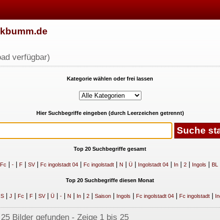
w.kbumm.de
ad verfügbar)
Kategorie wählen oder frei lassen
Hier Suchbegriffe eingeben (durch Leerzeichen getrennt)
Top 20 Suchbegriffe gesamt
|
|
|
|
|
|
|
|
|
|
|
|
Fc
-
F
SV
Fc ingolstadt 04
Fc ingolstadt
N
Ü
Ingolstadt 04
In
2
Ingols
BL
Top 20 Suchbegriffe diesen Monat
|
|
|
|
|
|
|
|
|
|
|
|
|
|
|
S
J
Fc
F
SV
Ü
-
N
In
2
Saison
Ingols
Fc ingolstadt 04
Fc ingolstadt
In
25 Bilder gefunden - Zeige 1 bis 25