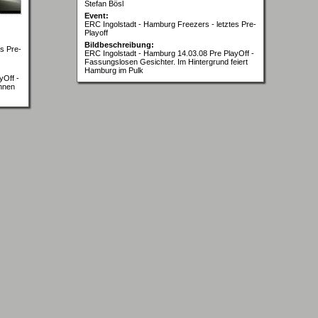
Stefan Bösl
Event:
ERC Ingolstadt - Hamburg Freezers - letztes Pre-
Playoff
Bildbeschreibung:
s Pre-
ERC Ingolstadt - Hamburg 14.03.08 Pre PlayOff -
Fassungslosen Gesichter. Im Hintergrund feiert
Hamburg im Pulk
yOff -
innen