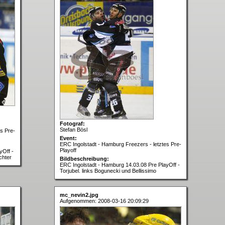
Fotograf:
Stefan Bösl
s Pre-
Event:
ERC Ingolstadt - Hamburg Freezers - letztes Pre-
Playoff
yOff -
chter
Bildbeschreibung:
ERC Ingolstadt - Hamburg 14.03.08 Pre PlayOff -
Torjubel. links Bogunecki und Bellissimo
mc_nevin2.jpg
Aufgenommen: 2008-03-16 20:09:29