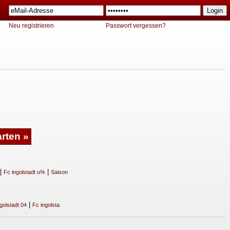
Neu registrieren
Passwort vergessen?
|
|
Fc ingolstadt u%
Saison
|
golstadt 04
Fc ingolsta