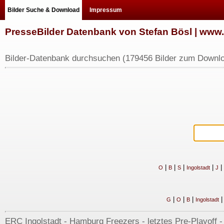
Bilder Suche & Download
Impressum
PresseBilder Datenbank von Stefan Bösl | ww
Bilder-Datenbank durchsuchen (179456 Bilder zum Downlo
|
|
|
|
|
O
B
S
Ingolstadt
J
|
|
|
G
O
B
Ingolstadt
ERC Ingolstadt - Hamburg Freezers - letztes Pre-Playoff - 