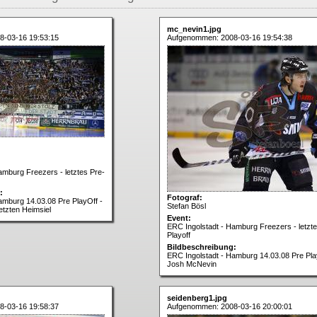
mc_nevin1.jpg
8-03-16 19:53:15
Aufgenommen: 2008-03-16 19:54:38
amburg Freezers - letztes Pre-
:
Fotograf:
amburg 14.03.08 Pre PlayOff -
Stefan Bösl
etzten Heimsiel
Event:
ERC Ingolstadt - Hamburg Freezers - letzte
Playoff
Bildbeschreibung:
ERC Ingolstadt - Hamburg 14.03.08 Pre Pla
Josh McNevin
seidenberg1.jpg
8-03-16 19:58:37
Aufgenommen: 2008-03-16 20:00:01