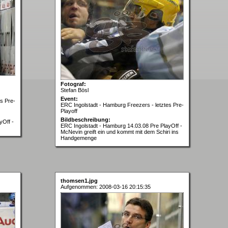
Fotograf:
Stefan Bösl
Event:
s Pre-
ERC Ingolstadt - Hamburg Freezers - letztes Pre-
Playoff
Bildbeschreibung:
yOff -
ERC Ingolstadt - Hamburg 14.03.08 Pre PlayOff -
McNevin greift ein und kommt mit dem Schiri ins
Handgemenge
thomsen1.jpg
Aufgenommen: 2008-03-16 20:15:35