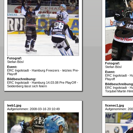
Fotograf:
Stefan Bösl
Fotograf:
Event:
Stefan Bösl
ERC Ingolstadt - Hamburg Freezers - letztes Pre-
Event:
Playoff
ERC Ingolstadt - H
Bildbeschreibung:
Playoff
ERC Ingolstadt - Hamburg 14.03.08 Pre PlayOff -
Bildbeschreibung
Seidenberg lässt sich feiern
ERC Ingolstadt - H
Torjubel Martin Hin
leeb1.jpg
ficenec1.jpg
Aufgenommen: 2008-03-16 20:10:49
Aufgenommen: 200