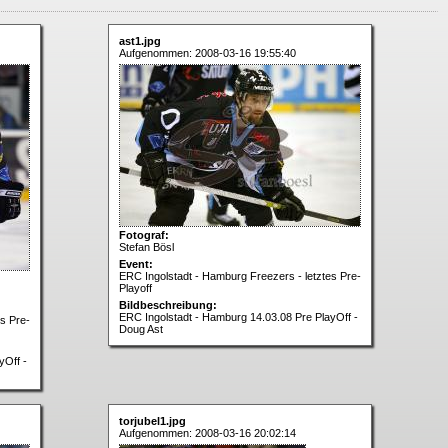
ast1.jpg
Aufgenommen: 2008-03-16 19:55:40
Fotograf:
Stefan Bösl
Event:
ERC Ingolstadt - Hamburg Freezers - letztes Pre-
Playoff
Bildbeschreibung:
ERC Ingolstadt - Hamburg 14.03.08 Pre PlayOff -
s Pre-
Doug Ast
yOff -
torjubel1.jpg
Aufgenommen: 2008-03-16 20:02:14