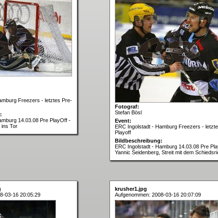
amburg Freezers - letztes Pre-
Fotograf:
Stefan Bösl
:
amburg 14.03.08 Pre PlayOff -
Event:
 ins Tor
ERC Ingolstadt - Hamburg Freezers - letzte
Playoff
Bildbeschreibung:
ERC Ingolstadt - Hamburg 14.03.08 Pre Pla
Yannic Seidenberg, Streit mit dem Schiedsri
g
krusher1.jpg
8-03-16 20:05:29
Aufgenommen: 2008-03-16 20:07:09