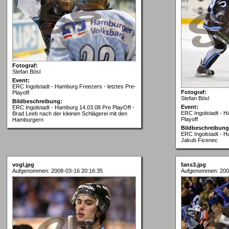
Fotograf:
Stefan Bösl
Event:
ERC Ingolstadt - Hamburg Freezers - letztes Pre-
Fotograf:
Playoff
Stefan Bösl
Bildbeschreibung:
Event:
ERC Ingolstadt - Hamburg 14.03.08 Pre PlayOff -
ERC Ingolstadt - H
Brad Leeb nach der kleinen Schlägerei mit den
Playoff
Hamburgern
Bildbeschreibung
ERC Ingolstadt - H
Jakub Ficenec
vogl.jpg
fans3.jpg
Aufgenommen: 2008-03-16 20:16:35
Aufgenommen: 200