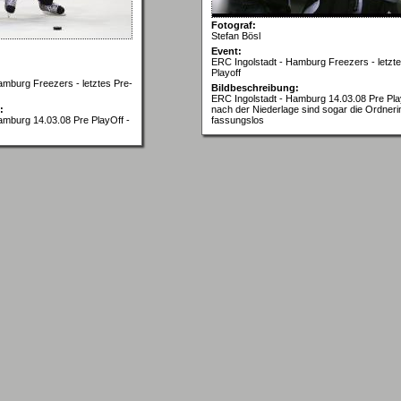
Fotograf:
Stefan Bösl
Event:
ERC Ingolstadt - Hamburg Freezers - letzte
Playoff
amburg Freezers - letztes Pre-
Bildbeschreibung:
ERC Ingolstadt - Hamburg 14.03.08 Pre Pla
:
nach der Niederlage sind sogar die Ordner
amburg 14.03.08 Pre PlayOff -
fassungslos