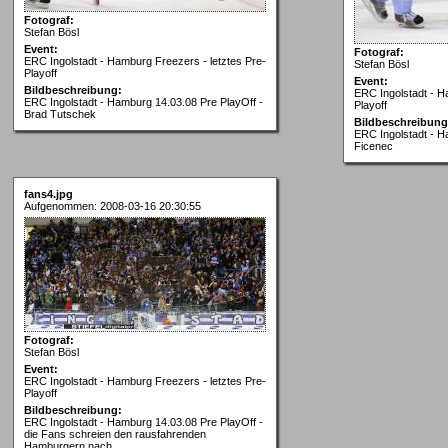
Fotograf:
Stefan Bösl
Event:
Fotograf:
ERC Ingolstadt - Hamburg Freezers - letztes Pre-
Stefan Bösl
Playoff
Event:
Bildbeschreibung:
ERC Ingolstadt - H
ERC Ingolstadt - Hamburg 14.03.08 Pre PlayOff -
Playoff
Brad Tutschek
Bildbeschreibung
ERC Ingolstadt - H
Ficenec
fans4.jpg
Aufgenommen: 2008-03-16 20:30:55
Fotograf:
Stefan Bösl
Event:
ERC Ingolstadt - Hamburg Freezers - letztes Pre-
Playoff
Bildbeschreibung:
ERC Ingolstadt - Hamburg 14.03.08 Pre PlayOff -
die Fans schreien den rausfahrenden
Hamburgern nach