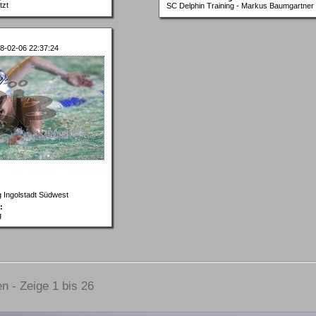
tzt
SC Delphin Training - Markus Baumgartner
8-02-06 22:37:24
g Ingolstadt Südwest
:
g
n - Zeige 1 bis 26