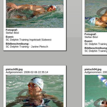
Fotograf:
Stefan Bösl
Fotograf:
Event:
Stefan Bösl
SC Delphin Training Ingolstadt Südwest
Event:
Bildbeschreibung:
SC Delphin Trainin
SC Delphin Training - Janine Pietsch
Bildbeschreibung
SC Delphin Training
pietsch05.jpg
pietsch04.jpg
Aufgenommen: 2008-02-06 22:35:14
Aufgenommen: 200