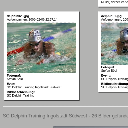
Müller, derzeit verle
delphin026.jpg
delphin01.jpg
Aufgenommen: 2008-02-06 22:37:14
Aufgenommen: 200
Fotograf:
Stefan Bösl
Fotograf:
Event:
Stefan Bösl
SC Delphin Trainin
Event:
Bildbeschreibung
SC Delphin Training Ingolstadt Südwest
SC Delphin Trainin
Bildbeschreibung:
SC Delphin Training
SC Delphin Training Ingolstadt Südwest - 26 Bilder gefunde