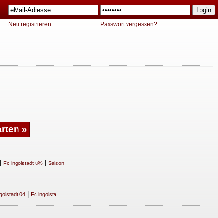
Neu registrieren
Passwort vergessen?
|
|
Fc ingolstadt u%
Saison
|
golstadt 04
Fc ingolsta