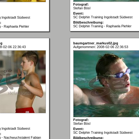
Fotograf:
Stefan Bösl
Event:
SC Delphin Training Ingolstadt Südwest
g Ingolstadt Südwest
Bildbeschreibung:
:
SC Delphin Training - Raphaela Piehler
 - Raphaela Piehler
pg
baumgartner_markus02.jpg
8-02-06 22:36:43
Aufgenommen: 2008-02-06 22:36:53
Fotograf:
Stefan Bösl
g Ingolstadt Südwest
Event:
SC Delphin Training Ingolstadt Südwest
:
g - Nachwuchstalent Fabian
Bildbeschreibung: