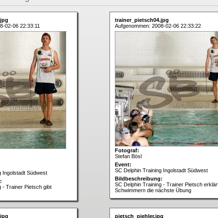
.jpg
trainer_pietsch04.jpg
-02-06 22:33:11
Aufgenommen: 2008-02-06 22:33:22
Fotograf:
Stefan Bösl
Event:
SC Delphin Training Ingolstadt Südwest
g Ingolstadt Südwest
Bildbeschreibung:
:
SC Delphin Training - Trainer Pietsch erklär
 - Trainer Pietsch gibt
Schwimmern die nächste Übung
.jpg
pietsch_piehler.jpg