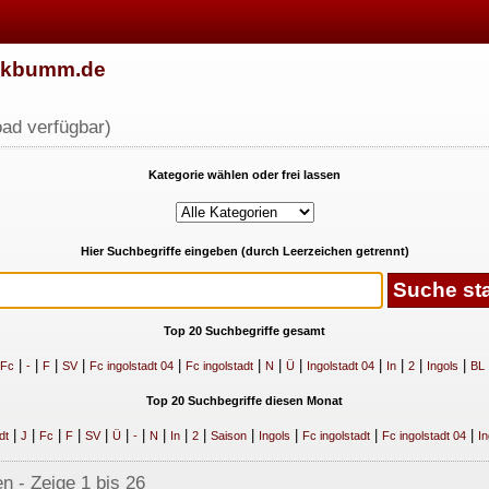
w.kbumm.de
ad verfügbar)
Kategorie wählen oder frei lassen
Hier Suchbegriffe eingeben (durch Leerzeichen getrennt)
Top 20 Suchbegriffe gesamt
|
|
|
|
|
|
|
|
|
|
|
|
Fc
-
F
SV
Fc ingolstadt 04
Fc ingolstadt
N
Ü
Ingolstadt 04
In
2
Ingols
BL
Top 20 Suchbegriffe diesen Monat
|
|
|
|
|
|
|
|
|
|
|
|
|
|
dt
J
Fc
F
SV
Ü
-
N
In
2
Saison
Ingols
Fc ingolstadt
Fc ingolstadt 04
In
n - Zeige 1 bis 26