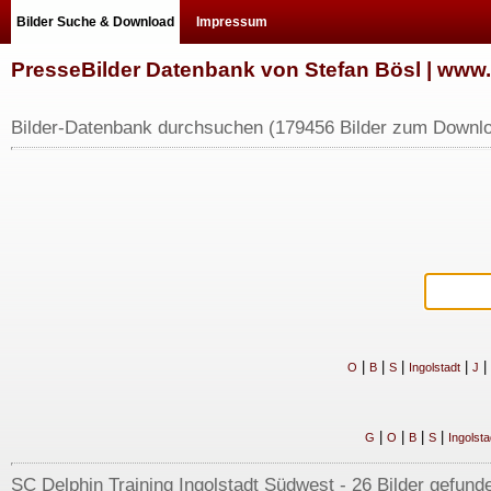
Bilder Suche & Download
Impressum
PresseBilder Datenbank von Stefan Bösl | ww
Bilder-Datenbank durchsuchen (179456 Bilder zum Downlo
|
|
|
|
|
O
B
S
Ingolstadt
J
|
|
|
|
G
O
B
S
Ingolsta
SC Delphin Training Ingolstadt Südwest - 26 Bilder gefunde