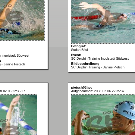
Fotograf:
Stefan Bösl
Event:
g Ingolstadt Südwest
SC Delphin Training Ingolstadt Südwest
:
Bildbeschreibung:
 - Janine Pietsch
SC Delphin Training - Janine Pietsch
pietsch03.jpg
8-02-06 22:35:27
Aufgenommen: 2008-02-06 22:35:37