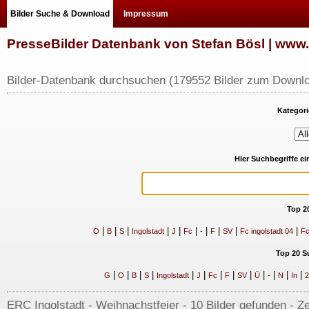
Bilder Suche & Download
Impressum
PresseBilder Datenbank von Stefan Bösl | ww
Bilder-Datenbank durchsuchen (179552 Bilder zum Downlo
Kategori
Hier Suchbegriffe e
Top 2
|
|
|
|
|
|
|
|
|
|
O
B
S
Ingolstadt
J
Fc
-
F
SV
Fc ingolstadt 04
Fc
Top 20 S
|
|
|
|
|
|
|
|
|
|
|
|
|
G
O
B
S
Ingolstadt
J
Fc
F
SV
Ü
-
N
In
2
ERC Ingolstadt - Weihnachstfeier - 10 Bilder gefunden - Ze