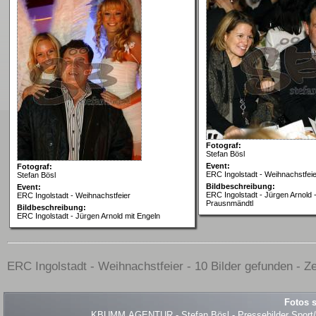
Fotograf:
Stefan Bösl
Event:
Fotograf:
ERC Ingolstadt - Weihnachstfeie
Stefan Bösl
Bildbeschreibung:
Event:
ERC Ingolstadt - Jürgen Arnold 
ERC Ingolstadt - Weihnachstfeier
Prausnmändtl
Bildbeschreibung:
ERC Ingolstadt - Jürgen Arnold mit Engeln
ERC Ingolstadt - Weihnachstfeier - 10 Bilder gefunden - Ze
Fotos s
KBUMM.AGENTUR - Stefan Bösl - Pressebilder Sport/Ev