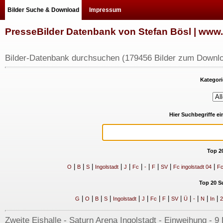
Bilder Suche & Download
Impressum
PresseBilder Datenbank von Stefan Bösl | ww
Bilder-Datenbank durchsuchen (179456 Bilder zum Downlo
Kategori
Hier Suchbegriffe e
Top 2
|
|
|
|
|
|
|
|
|
|
O
B
S
Ingolstadt
J
Fc
-
F
SV
Fc ingolstadt 04
Fc
Top 20 S
|
|
|
|
|
|
|
|
|
|
|
|
|
G
O
B
S
Ingolstadt
J
Fc
F
SV
Ü
-
N
In
2
Zweite Eishalle - Saturn Arena Ingolstadt - Einweihung - 9 