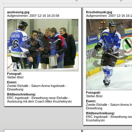
auslosung.jpg
Krushelnyski.jpg
Aufgenommen: 2007-12-16 16:15:58
Aufgenommen: 2007-12-16 16:1
Fotograf:
Stefan Bösl
Event:
Zweite Eishalle - Saturn Arena Ingolstadt -
Einweihung
Fotograf:
Bildbeschreibung:
Stefan Bösl
ERC Ingolstadt - Einweihung neue Eishalle -
Event:
Auslosung mit dem Coach Mike Krushelnyski
Zweite Eishalle - Saturn Arena In
Einweihung
Bildbeschreibung:
ERC Ingolstadt - Einweihung neu
Krushelnyski