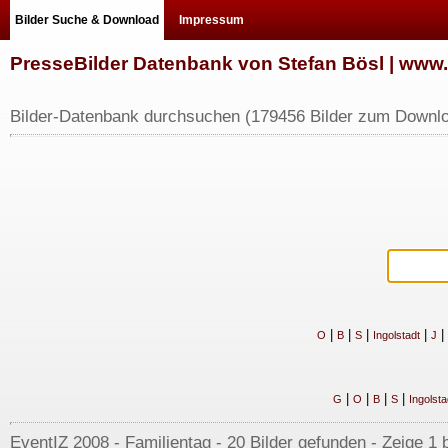
Bilder Suche & Download
Impressum
PresseBilder Datenbank von Stefan Bösl | ww
Bilder-Datenbank durchsuchen (179456 Bilder zum Downlo
|
|
|
|
|
O
B
S
Ingolstadt
J
|
|
|
|
G
O
B
S
Ingolsta
EventIZ 2008 - Familientag - 20 Bilder gefunden - Zeige 1 