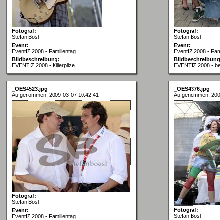
Fotograf:
Fotograf:
Stefan Bösl
Stefan Bösl
Event:
Event:
EventIZ 2008 - Familientag
EventIZ 2008 - Fam
Bildbeschreibung:
Bildbeschreibung
EVENTIZ 2008 - Killerpilze
EVENTIZ 2008 - b
_OES4523.jpg
_OES4376.jpg
Aufgenommen: 2009-03-07 10:42:41
Aufgenommen: 200
Fotograf:
Stefan Bösl
Fotograf:
Event:
Stefan Bösl
EventIZ 2008 - Familientag