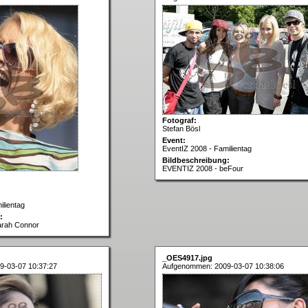
Fotograf:
Stefan Bösl
Event:
EventIZ 2008 - Familientag
Bildbeschreibung:
EVENTIZ 2008 - beFour
ilientag
:
arah Connor
_OES4917.jpg
9-03-07 10:37:27
Aufgenommen: 2009-03-07 10:38:06