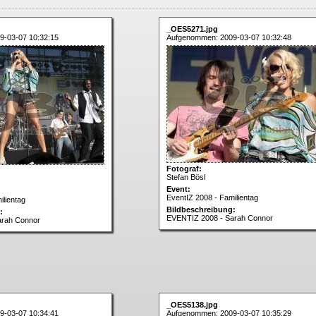
_OES5271.jpg
9-03-07 10:32:15
Aufgenommen: 2009-03-07 10:32:48
Fotograf:
Stefan Bösl
Event:
EventIZ 2008 - Familientag
ilientag
Bildbeschreibung:
:
EVENTIZ 2008 - Sarah Connor
arah Connor
_OES5138.jpg
9-03-07 10:34:41
Aufgenommen: 2009-03-07 10:35:29