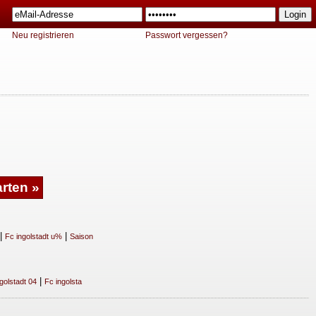
Neu registrieren
Passwort vergessen?
|
|
Fc ingolstadt u%
Saison
|
golstadt 04
Fc ingolsta