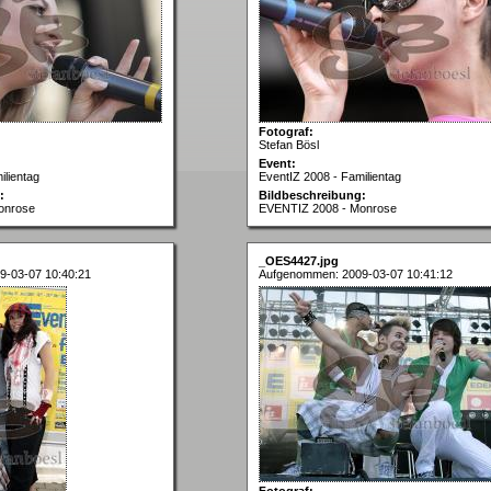
Fotograf:
Stefan Bösl
Event:
ilientag
EventIZ 2008 - Familientag
:
Bildbeschreibung:
onrose
EVENTIZ 2008 - Monrose
_OES4427.jpg
9-03-07 10:40:21
Aufgenommen: 2009-03-07 10:41:12
Fotograf: