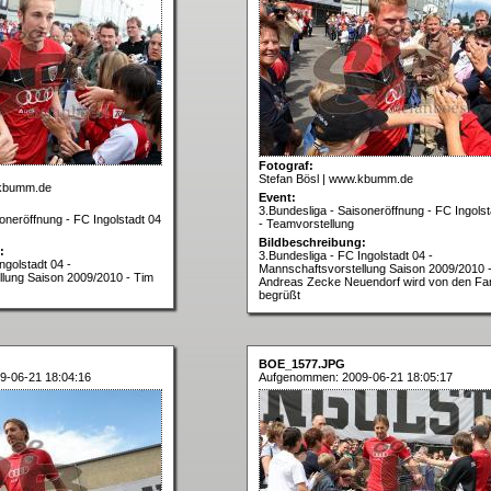
Fotograf:
Stefan Bösl | www.kbumm.de
.kbumm.de
Event:
3.Bundesliga - Saisoneröffnung - FC Ingolst
oneröffnung - FC Ingolstadt 04
- Teamvorstellung
Bildbeschreibung:
:
3.Bundesliga - FC Ingolstadt 04 -
ngolstadt 04 -
Mannschaftsvorstellung Saison 2009/2010 
lung Saison 2009/2010 - Tim
Andreas Zecke Neuendorf wird von den Fa
begrüßt
BOE_1577.JPG
9-06-21 18:04:16
Aufgenommen: 2009-06-21 18:05:17