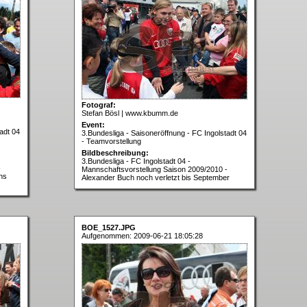
Fotograf:
Stefan Bösl | www.kbumm.de
Event:
adt 04
3.Bundesliga - Saisoneröffnung - FC Ingolstadt 04
- Teamvorstellung
Bildbeschreibung:
3.Bundesliga - FC Ingolstadt 04 -
-
Mannschaftsvorstellung Saison 2009/2010 -
ns
Alexander Buch noch verletzt bis September
BOE_1527.JPG
Aufgenommen: 2009-06-21 18:05:28