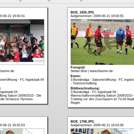
BOE_1925.JPG
9-06-21 18:00:41
Aufgenommen: 2009-06-21 18:00:55
Fotograf:
.kbumm.de
Stefan Bösl | www.kbumm.de
Event:
oneröffnung - FC Ingolstadt 04
3.Bundesliga - Saisoneröffnung - FC Ingolst
- Teamvorstellung
:
Bildbeschreibung:
ngolstadt 04 -
3.Bundesliga - FC Ingolstadt 04 -
lung Saison 2009/2010 - Die
Mannschaftsvorstellung Saison 2009/2010 
 die Schanzer Hymnen
Training vor den Zuschauern im TUJA Stad
Regen
BOE_1708.JPG
9-06-21 18:02:53
Aufgenommen: 2009-06-21 18:03:06