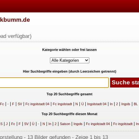
w.kbumm.de
ad verfügbar)
Kategorie wählen oder frei lassen
Hier Suchbegriffe eingeben (durch Leerzeichen getrennt)
Top 20 Suchbegriffe gesamt
|
|
|
|
|
|
|
|
|
|
|
|
Fc
-
F
SV
Fc ingolstadt 04
Fc ingolstadt
N
Ü
Ingolstadt 04
In
2
Ingols
BL
Top 20 Suchbegriffe diesen Monat
|
|
|
|
|
|
|
|
|
|
|
|
|
|
|
S
J
Fc
F
SV
Ü
-
N
In
2
Saison
Ingols
Fc ingolstadt 04
Fc ingolstadt
In
rstellung - 13 Bilder gefunden - Zeige 1 bis 13