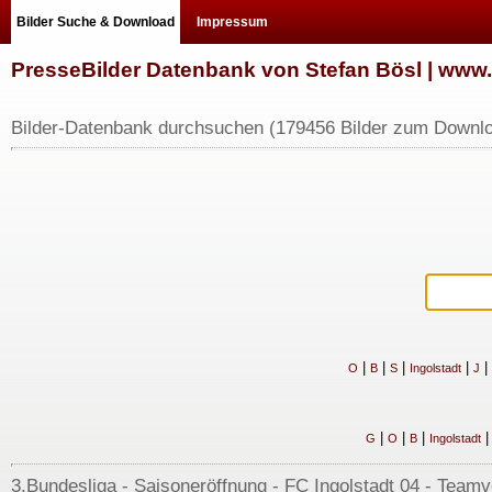
Bilder Suche & Download
Impressum
PresseBilder Datenbank von Stefan Bösl | ww
Bilder-Datenbank durchsuchen (179456 Bilder zum Downlo
|
|
|
|
|
O
B
S
Ingolstadt
J
|
|
|
G
O
B
Ingolstadt
3.Bundesliga - Saisoneröffnung - FC Ingolstadt 04 - Teamvo