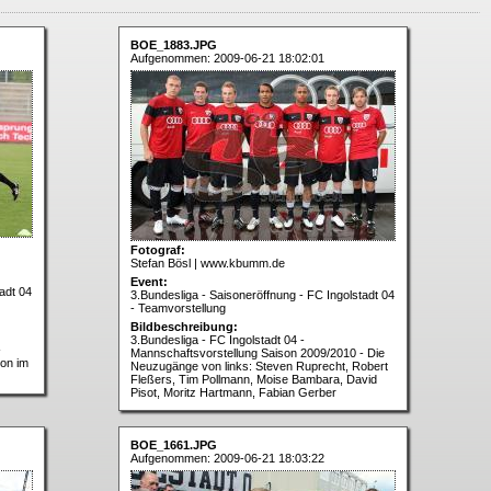
BOE_1883.JPG
Aufgenommen: 2009-06-21 18:02:01
Fotograf:
Stefan Bösl | www.kbumm.de
Event:
adt 04
3.Bundesliga - Saisoneröffnung - FC Ingolstadt 04
- Teamvorstellung
Bildbeschreibung:
3.Bundesliga - FC Ingolstadt 04 -
-
Mannschaftsvorstellung Saison 2009/2010 - Die
ion im
Neuzugänge von links: Steven Ruprecht, Robert
Fleßers, Tim Pollmann, Moise Bambara, David
Pisot, Moritz Hartmann, Fabian Gerber
BOE_1661.JPG
Aufgenommen: 2009-06-21 18:03:22