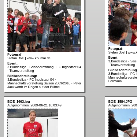
Fotograf:
Stefan Bösl | www
Fotograf:
Event:
Stefan Bösl | www.kbumm.de
3.Bundesliga - Sais
Event:
- Teamvorstellung
3.Bundesliga - Saisoneröffnung - FC Ingolstadt 04
Bildbeschreibung
- Teamvorstellung
3.Bundesliga - FC I
Bildbeschreibung:
Mannschaftsvorstel
3.Bundesliga - FC Ingolstadt 04 -
Pollmann
Mannschaftsvorstellung Saison 2009/2010 - Peter
Jackwerth im Regen auf der Bühne
BOE_1603.jpg
BOE_1584.JPG
Aufgenommen: 2009-06-21 18:03:49
Aufgenommen: 200