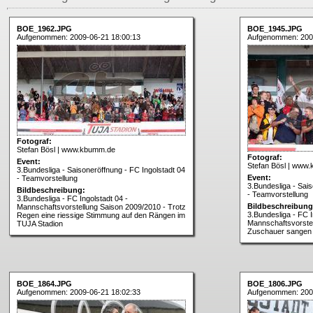
BOE_1962.JPG
BOE_1945.JPG
Aufgenommen: 2009-06-21 18:00:13
Aufgenommen: 200
Fotograf:
Stefan Bösl | www.kbumm.de
Fotograf:
Event:
Stefan Bösl | www
3.Bundesliga - Saisoneröffnung - FC Ingolstadt 04
Event:
- Teamvorstellung
3.Bundesliga - Sais
Bildbeschreibung:
- Teamvorstellung
3.Bundesliga - FC Ingolstadt 04 -
Bildbeschreibung
Mannschaftsvorstellung Saison 2009/2010 - Trotz
3.Bundesliga - FC I
Regen eine riessige Stimmung auf den Rängen im
Mannschaftsvorstel
TUJA Stadion
Zuschauer sangen
BOE_1864.JPG
BOE_1806.JPG
Aufgenommen: 2009-06-21 18:02:33
Aufgenommen: 200