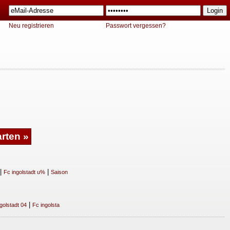
Neu registrieren
Passwort vergessen?
|
|
Fc ingolstadt u%
Saison
|
golstadt 04
Fc ingolsta