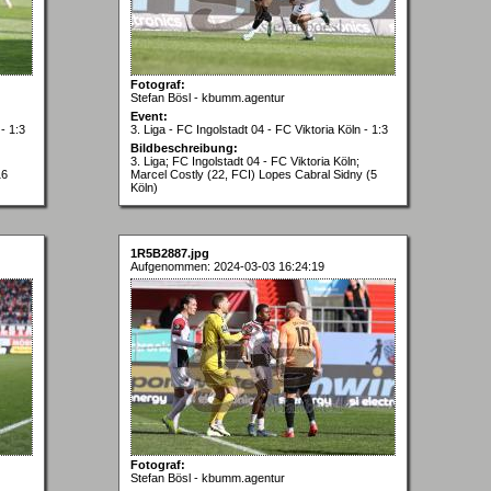
Fotograf:
Stefan Bösl - kbumm.agentur
Event:
- 1:3
3. Liga - FC Ingolstadt 04 - FC Viktoria Köln - 1:3
Bildbeschreibung:
3. Liga; FC Ingolstadt 04 - FC Viktoria Köln;
16
Marcel Costly (22, FCI) Lopes Cabral Sidny (5
Köln)
1R5B2887.jpg
Aufgenommen: 2024-03-03 16:24:19
Fotograf:
Stefan Bösl - kbumm.agentur