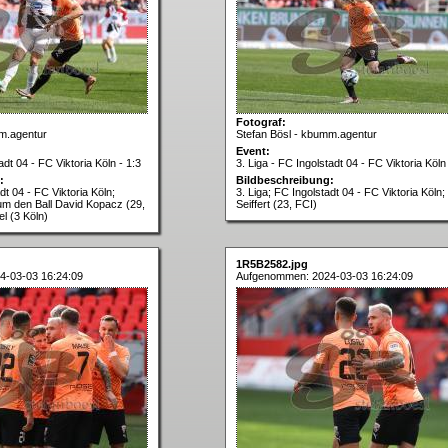
Fotograf:
m.agentur
Stefan Bösl - kbumm.agentur
Event:
adt 04 - FC Viktoria Köln - 1:3
3. Liga - FC Ingolstadt 04 - FC Viktoria Köln 
:
Bildbeschreibung:
dt 04 - FC Viktoria Köln;
3. Liga; FC Ingolstadt 04 - FC Viktoria Köln;
m den Ball David Kopacz (29,
Seiffert (23, FCI)
l (3 Köln)
1R5B2582.jpg
4-03-03 16:24:09
Aufgenommen: 2024-03-03 16:24:09