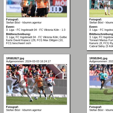
Fotograf:
Fotograf:
Stefan Bösl - kbumm.agentur
Stefan Bösl - kbum
Event:
Event:
3. Liga - FC Ingolstadt 04 - FC Viktoria Köln - 1:3
3. Liga - FC Ingolst
Bildbeschreibung:
Bildbeschreibung
3. Liga; FC Ingolstadt 04 - FC Viktoria Köln; Gelbe
3. Liga; FC Ingolsta
Karte David Kopacz (29, FCI) Max Dittgen (10,
Torwart Marius Fun
FCI) beschwert sich
Kanuric (8, FCI) R
Cabral Sidny (5 Köl
1R5B2827.jpg
1R5B2841.jpg
Aufgenommen: 2024-03-03 16:24:17
Aufgenommen: 202
Fotograf:
Fotograf:
Stefan Bösl - kbumm.agentur
Stefan Bösl - kbum