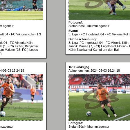
Fotograf:
m.agentur
Stefan Bösl - kbumm.agentur
Event:
adt 04 - FC Viktoria Köln - 1:3
3. Liga - FC Ingolstadt 04 - FC Viktoria Köln 
:
Bildbeschreibung:
dt 04 - FC Viktoria Köln;
3. Liga; FC Ingolstadt 04 - FC Viktoria Köln;
k (1, FCI) sicher, Benjamin
Jannik Mause (7, FCI) Engelhardt Florian (
yan Malone (16, FCI) Lopes
Köln) Zweikampf Kampf um den Ball
n)
1R5B2848.jpg
4-03-03 16:24:18
Aufgenommen: 2024-03-03 16:24:18
Fotograf:
m.agentur
Stefan Bösl - kbumm.agentur