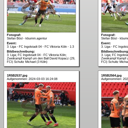
Fotograf:
Fotograf:
Stefan Bösl - kbumm.agentur
Stefan Bösl - kbum
Event:
Event:
3. Liga - FC Ingolstadt 04 - FC Viktoria Köln - 1:3
3. Liga - FC Ingolst
Bildbeschreibung:
Bildbeschreibung
3. Liga; FC Ingolstadt 04 - FC Viktoria Köln;
3. Liga; FC Ingolsta
Zweikampf Kampf um den Ball David Kopacz (29,
Zweikampf Kampf u
FCI) Schultz Michael (3 Köln)
FCI) Schultz Michae
1R5B2537.jpg
1R5B2564.jpg
Aufgenommen: 2024-03-03 16:24:08
Aufgenommen: 202