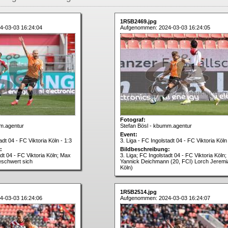
1R5B2469.jpg
4-03-03 16:24:04
Aufgenommen: 2024-03-03 16:24:05
Fotograf:
m.agentur
Stefan Bösl - kbumm.agentur
Event:
adt 04 - FC Viktoria Köln - 1:3
3. Liga - FC Ingolstadt 04 - FC Viktoria Köln 
:
Bildbeschreibung:
adt 04 - FC Viktoria Köln; Max
3. Liga; FC Ingolstadt 04 - FC Viktoria Köln;
eschwert sich
Yannick Deichmann (20, FCI) Lorch Jeremi
Köln)
1R5B2514.jpg
4-03-03 16:24:06
Aufgenommen: 2024-03-03 16:24:07