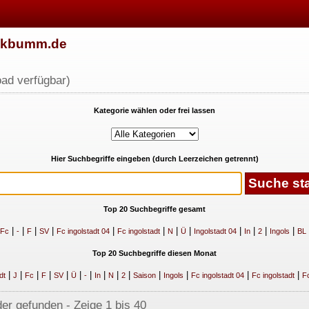
w.kbumm.de
ad verfügbar)
Kategorie wählen oder frei lassen
Hier Suchbegriffe eingeben (durch Leerzeichen getrennt)
Top 20 Suchbegriffe gesamt
|
|
|
|
|
|
|
|
|
|
|
|
Fc
-
F
SV
Fc ingolstadt 04
Fc ingolstadt
N
Ü
Ingolstadt 04
In
2
Ingols
BL
Top 20 Suchbegriffe diesen Monat
|
|
|
|
|
|
|
|
|
|
|
|
|
|
dt
J
Fc
F
SV
Ü
-
In
N
2
Saison
Ingols
Fc ingolstadt 04
Fc ingolstadt
Fc
lder gefunden - Zeige 1 bis 40