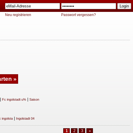
Neu registrieren
Passwort vergessen?
|
|
Fc ingolstadt u%
Saison
|
 ingolsta
Ingolstadt 04
1
2
3
»