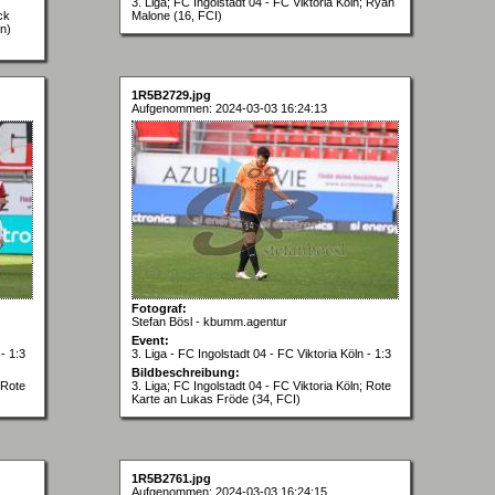
3. Liga; FC Ingolstadt 04 - FC Viktoria Köln; Ryan
ck
Malone (16, FCI)
n)
1R5B2729.jpg
Aufgenommen: 2024-03-03 16:24:13
Fotograf:
Stefan Bösl - kbumm.agentur
Event:
- 1:3
3. Liga - FC Ingolstadt 04 - FC Viktoria Köln - 1:3
Bildbeschreibung:
 Rote
3. Liga; FC Ingolstadt 04 - FC Viktoria Köln; Rote
Karte an Lukas Fröde (34, FCI)
1R5B2761.jpg
Aufgenommen: 2024-03-03 16:24:15