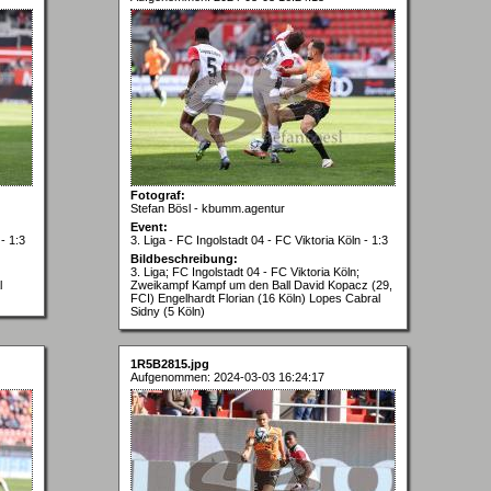
Fotograf:
Stefan Bösl - kbumm.agentur
Event:
- 1:3
3. Liga - FC Ingolstadt 04 - FC Viktoria Köln - 1:3
Bildbeschreibung:
3. Liga; FC Ingolstadt 04 - FC Viktoria Köln;
l
Zweikampf Kampf um den Ball David Kopacz (29,
FCI) Engelhardt Florian (16 Köln) Lopes Cabral
Sidny (5 Köln)
1R5B2815.jpg
Aufgenommen: 2024-03-03 16:24:17