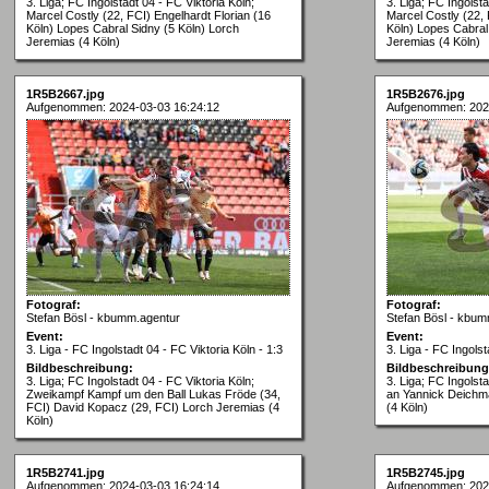
3. Liga; FC Ingolstadt 04 - FC Viktoria Köln;
3. Liga; FC Ingolsta
Marcel Costly (22, FCI) Engelhardt Florian (16
Marcel Costly (22, 
Köln) Lopes Cabral Sidny (5 Köln) Lorch
Köln) Lopes Cabral
Jeremias (4 Köln)
Jeremias (4 Köln)
1R5B2667.jpg
1R5B2676.jpg
Aufgenommen: 2024-03-03 16:24:12
Aufgenommen: 202
Fotograf:
Fotograf:
Stefan Bösl - kbumm.agentur
Stefan Bösl - kbum
Event:
Event:
3. Liga - FC Ingolstadt 04 - FC Viktoria Köln - 1:3
3. Liga - FC Ingolst
Bildbeschreibung:
Bildbeschreibung
3. Liga; FC Ingolstadt 04 - FC Viktoria Köln;
3. Liga; FC Ingolsta
Zweikampf Kampf um den Ball Lukas Fröde (34,
an Yannick Deichm
FCI) David Kopacz (29, FCI) Lorch Jeremias (4
(4 Köln)
Köln)
1R5B2741.jpg
1R5B2745.jpg
Aufgenommen: 2024-03-03 16:24:14
Aufgenommen: 202