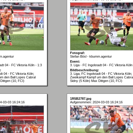
Fotograf:
m.agentur
Stefan Bösl - kbumm.agentur
Event:
adt 04 - FC Viktoria Köln - 1:3
3. Liga - FC Ingolstadt 04 - FC Viktoria Köln 
:
Bildbeschreibung:
dt 04 - FC Viktoria Köln;
3. Liga; FC Ingolstadt 04 - FC Viktoria Köln;
m den Ball Lopes Cabral
Zweikampf Kampf um den Ball Lopes Cabra
Dittgen (10, FCI)
Sidny (5 Köln) Max Dittgen (10, FCI)
1R5B2787.jpg
4-03-03 16:24:16
Aufgenommen: 2024-03-03 16:24:16