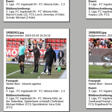
Event:
Event:
3. Liga - FC Ingolstadt 04 - FC Viktoria Köln - 1:3
3. Liga - FC Ingolst
Bildbeschreibung:
Bildbeschreibung
3. Liga; FC Ingolstadt 04 - FC Viktoria Köln;
3. Liga; FC Ingolst
Marcel Costly (22, FCI) Lorch Jeremias (4 Köln)
Kopacz (29, FCI)
Schultz Michael (3 Köln)
1R5B2912.jpg
1R5B2933.jpg
Aufgenommen: 2024-03-03 16:24:19
Aufgenommen: 202
Fotograf:
Fotograf:
Stefan Bösl - kbumm.agentur
Stefan Bösl - kbum
Event:
Event:
3. Liga - FC Ingolstadt 04 - FC Viktoria Köln - 1:3
3. Liga - FC Ingolst
Bildbeschreibung:
Bildbeschreibung
3. Liga; FC Ingolstadt 04 - FC Viktoria Köln; an
3. Liga; FC Ingolsta
der Seitenlinie, Spielerbank schimpft Cheftrainer
Zweikampf Kampf u
Michael Köllner (FCI) Sportdirektor Ivica Grlic
FCI) Engelhardt Flo
(FCI)