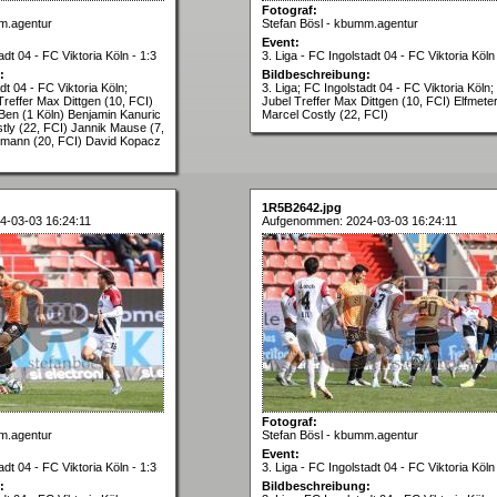
Fotograf:
m.agentur
Stefan Bösl - kbumm.agentur
Event:
adt 04 - FC Viktoria Köln - 1:3
3. Liga - FC Ingolstadt 04 - FC Viktoria Köln 
:
Bildbeschreibung:
dt 04 - FC Viktoria Köln;
3. Liga; FC Ingolstadt 04 - FC Viktoria Köln;
Treffer Max Dittgen (10, FCI)
Jubel Treffer Max Dittgen (10, FCI) Elfmete
 Ben (1 Köln) Benjamin Kanuric
Marcel Costly (22, FCI)
tly (22, FCI) Jannik Mause (7,
hmann (20, FCI) David Kopacz
1R5B2642.jpg
-03-03 16:24:11
Aufgenommen: 2024-03-03 16:24:11
Fotograf:
m.agentur
Stefan Bösl - kbumm.agentur
Event:
adt 04 - FC Viktoria Köln - 1:3
3. Liga - FC Ingolstadt 04 - FC Viktoria Köln 
:
Bildbeschreibung: