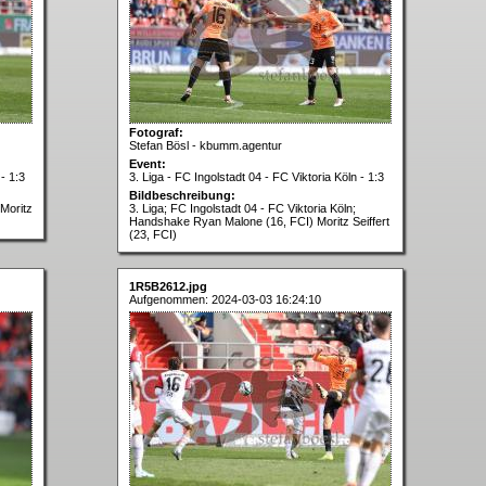
Fotograf:
Stefan Bösl - kbumm.agentur
Event:
- 1:3
3. Liga - FC Ingolstadt 04 - FC Viktoria Köln - 1:3
Bildbeschreibung:
 Moritz
3. Liga; FC Ingolstadt 04 - FC Viktoria Köln;
Handshake Ryan Malone (16, FCI) Moritz Seiffert
(23, FCI)
1R5B2612.jpg
Aufgenommen: 2024-03-03 16:24:10