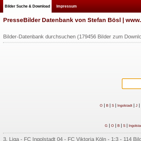
Bilder Suche & Download
Impressum
PresseBilder Datenbank von Stefan Bösl | ww
Bilder-Datenbank durchsuchen (179456 Bilder zum Downlo
|
|
|
|
|
O
B
S
Ingolstadt
J
|
|
|
|
G
O
B
S
Ingolsta
3. Liga - FC Ingolstadt 04 - FC Viktoria Köln - 1:3 - 114 Bi