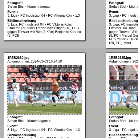
Fotograf:
Fotograf:
Stefan Bösl - kbumm.agentur
Stefan Bösl - kbum
Event:
Event:
3. Liga - FC Ingolstadt 04 - FC Viktoria Köln - 1:3
3. Liga - FC Ingolst
Bildbeschreibung:
Bildbeschreibung
3. Liga; FC Ingolstadt 04 - FC Viktoria Köln;
3. Liga; FC Ingolsta
Elfmeter Tor Jubel Treffer Max Dittgen (10, FCI)
Elfmeter Tor Jubel 
gegen Torwart Voll Ben (1 Köln) Benjamin Kanuric
gegen Torwart Voll
(8, FCI)
(8, FCI) Marcel Cos
FCI) Yannick Deic
(29, FCI) Morit
1R5B2630.jpg
1R5B2635.jpg
Aufgenommen: 2024-03-03 16:24:10
Aufgenommen: 2024
Fotograf:
Fotograf:
Stefan Bösl - kbumm.agentur
Stefan Bösl - kbum
Event:
Event:
3. Liga - FC Ingolstadt 04 - FC Viktoria Köln - 1:3
3. Liga - FC Ingolst
Bildbeschreibung:
Bildbeschreibung