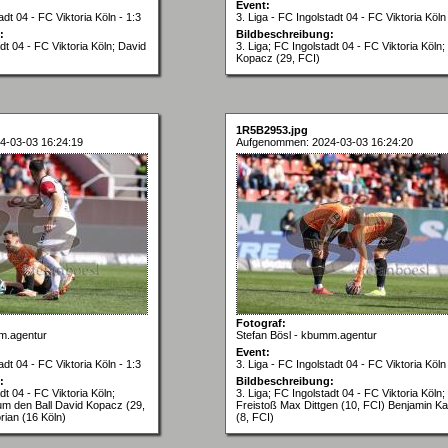
Event:
adt 04 - FC Viktoria Köln - 1:3
3. Liga - FC Ingolstadt 04 - FC Viktoria Köln 
:
Bildbeschreibung:
adt 04 - FC Viktoria Köln; David
3. Liga; FC Ingolstadt 04 - FC Viktoria Köln;
Kopacz (29, FCI)
1R5B2953.jpg
4-03-03 16:24:19
Aufgenommen: 2024-03-03 16:24:20
Fotograf:
m.agentur
Stefan Bösl - kbumm.agentur
Event:
adt 04 - FC Viktoria Köln - 1:3
3. Liga - FC Ingolstadt 04 - FC Viktoria Köln 
:
Bildbeschreibung:
dt 04 - FC Viktoria Köln;
3. Liga; FC Ingolstadt 04 - FC Viktoria Köln;
m den Ball David Kopacz (29,
Freistoß Max Dittgen (10, FCI) Benjamin Ka
rian (16 Köln)
(8, FCI)