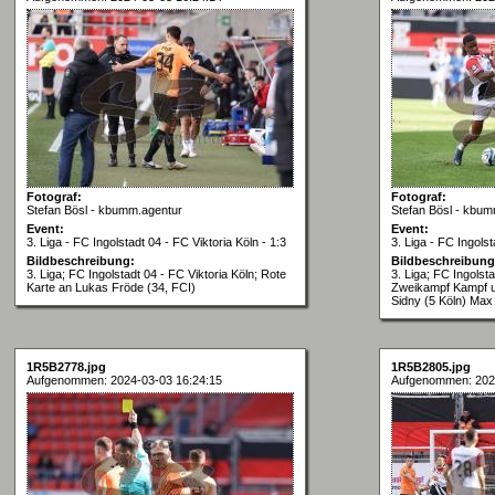
Fotograf:
Fotograf:
Stefan Bösl - kbumm.agentur
Stefan Bösl - kbum
Event:
Event:
3. Liga - FC Ingolstadt 04 - FC Viktoria Köln - 1:3
3. Liga - FC Ingolst
Bildbeschreibung:
Bildbeschreibung
3. Liga; FC Ingolstadt 04 - FC Viktoria Köln; Rote
3. Liga; FC Ingolsta
Karte an Lukas Fröde (34, FCI)
Zweikampf Kampf u
Sidny (5 Köln) Max 
1R5B2778.jpg
1R5B2805.jpg
Aufgenommen: 2024-03-03 16:24:15
Aufgenommen: 202