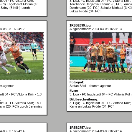
dt 04 - FC Viktoria Köln;
3. Liga; FC Ingolstadt 04 - FC Viktoria Köln;
FCI) Engelhardt Florian (16
Torchance Benjamin Kanuric (8, FCI) Yanni
 Sidny (5 Köln) Lorch
Deichmann (20, FCI) Schultz Michael (3 Köl
Lukas Fröde (34, FCI)
1R5B2699.jpg
4-03-03 16:24:12
Aufgenommen: 2024-03-03 16:24:13
Fotograf:
m.agentur
Stefan Bösl - kbumm.agentur
Event:
adt 04 - FC Viktoria Köln - 1:3
3. Liga - FC Ingolstadt 04 - FC Viktoria Köln 
:
Bildbeschreibung:
dt 04 - FC Viktoria Köln; Foul
3. Liga; FC Ingolstadt 04 - FC Viktoria Köln;
ann (20, FCI) Lorch Jeremias
Karte an Lukas Fröde (34, FCI)
1R5B2757.jpg
4-03-03 16:24:14
Aufgenommen: 2024-03-03 16:24:14