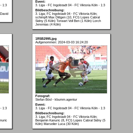
Event:
- 1:3
3. Liga - FC Ingolstadt 04 - FC Viktoria Köln - 1:3
Bildbeschreibung:
 David
3. Liga; FC Ingolstadt 04 - FC Viktoria Köln;
schimpft Max Dittgen (10, FCI) Lopes Cabral
Sidny (5 Köln) Torwart Voll Ben (1 Köln) Lorch
Jeremias (4 Köln)
1R5B2995.jpg
Aufgenommen: 2024-03-03 16:24:20
Fotograf:
Stefan Bösl - kbumm.agentur
Event:
- 1:3
3. Liga - FC Ingolstadt 04 - FC Viktoria Köln - 1:3
Bildbeschreibung:
3. Liga; FC Ingolstadt 04 - FC Viktoria Köln;
nuric
Benjamin Kanuric (8, FCI) Lopes Cabral Sidny (5
Köln) Marseiler Luca (30 Köln)