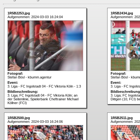
1R5B2253.jpg
1R5B2434.jpg
Aufgenommen: 2024-03-03 16:24:04
Aufgenommen: 202
Fotograf:
Fotograf:
Stefan Bösl - kbumm.agentur
Stefan Bösl - kbum
Event:
Event:
3. Liga - FC Ingolstadt 04 - FC Viktoria Köln - 1:3
3. Liga - FC Ingolst
Bildbeschreibung:
Bildbeschreibung
3. Liga; FC Ingolstadt 04 - FC Viktoria Köln; an
3. Liga; FC Ingolst
der Seitenlinie, Spielerbank Cheftrainer Michael
Dittgen (10, FCI) b
Köllner (FCI)
1R5B2500.jpg
1R5B2511.jpg
Aufgenommen: 2024-03-03 16:24:06
Aufgenommen: 202