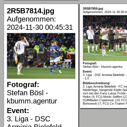
2R5B7814.jpg
2R5B7859.jpg
Aufgenommen: 2024-11-30 00:4
Aufgenommen:
2024-11-30 00:45:31
Fotograf:
Stefan Bösl - kbumm.agentur
Event:
3. Liga - DSC Arminia Bielefeld -
- 1:0
Fotograf:
Bildbeschreibung:
3. Liga; Arminia Bielefeld - FC In
Niederlage, hängende Köpfe Sp
Stefan Bösl -
sich bei den Fans Lukas Fröde 
Heike (9, FCI) Moritz Seiffert (2
kbumm.agentur
f11#Mladen Cvjetinovic (19, FCI
Borkowski (7, FCI) Co-Trainer 
Event:
3. Liga - DSC
Arminia Bielefeld -