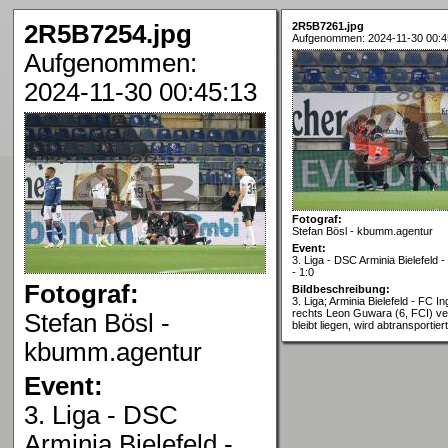
2R5B7254.jpg
2R5B7261.jpg
Aufgenommen: 2024-11-30 00:4
Aufgenommen:
2024-11-30 00:45:13
Fotograf:
Stefan Bösl - kbumm.agentur
Event:
3. Liga - DSC Arminia Bielefeld -
- 1:0
Fotograf:
Bildbeschreibung:
3. Liga; Arminia Bielefeld - FC In
rechts Leon Guwara (6, FCI) ver
Stefan Bösl -
bleibt liegen, wird abtransportiert
kbumm.agentur
Event:
3. Liga - DSC
Arminia Bielefeld -