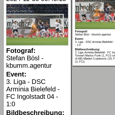
Fotograf:
Stefan Bösl - kbumm.agentur
Event:
3. Liga - DSC Arminia Bielefeld -
- 1:0
Fotograf:
Bildbeschreibung:
3. Liga; Arminia Bielefeld - FC In
Torwart Marius Funk (1, FCI) s
Stefan Bösl -
(6 AB) Mladen Cvjetinovic (19, 
(3, FCI)
kbumm.agentur
Event:
3. Liga - DSC
Arminia Bielefeld -
FC Ingolstadt 04 -
1:0
Bildbeschreibung: