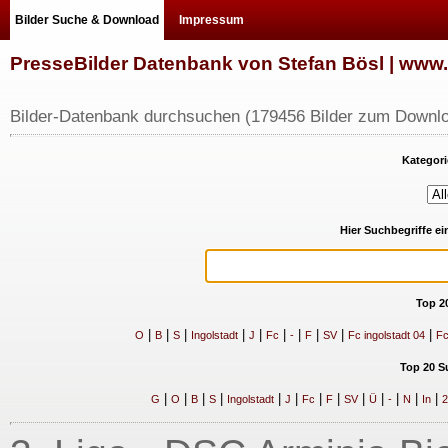
Bilder Suche & Download
Impressum
PresseBilder Datenbank von Stefan Bösl | ww
Bilder-Datenbank durchsuchen (179456 Bilder zum Downlo
Kategori
Hier Suchbegriffe e
Top 2
|
|
|
|
|
|
|
|
|
|
O
B
S
Ingolstadt
J
Fc
-
F
SV
Fc ingolstadt 04
Fc
Top 20 S
|
|
|
|
|
|
|
|
|
|
|
|
|
G
O
B
S
Ingolstadt
J
Fc
F
SV
Ü
-
N
In
2