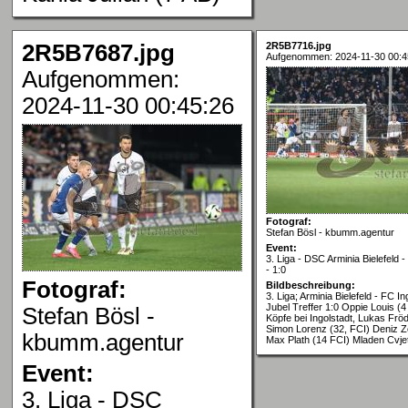
2R5B7687.jpg
2R5B7716.jpg
Aufgenommen: 2024-11-30 00:4
Aufgenommen:
2024-11-30 00:45:26
Fotograf:
Stefan Bösl - kbumm.agentur
Event:
3. Liga - DSC Arminia Bielefeld -
- 1:0
Fotograf:
Bildbeschreibung:
3. Liga; Arminia Bielefeld - FC In
Jubel Treffer 1:0 Oppie Louis (
Stefan Bösl -
Köpfe bei Ingolstadt, Lukas Frö
Simon Lorenz (32, FCI) Deniz Ze
kbumm.agentur
Max Plath (14 FCI) Mladen Cvjet
Event:
3. Liga - DSC