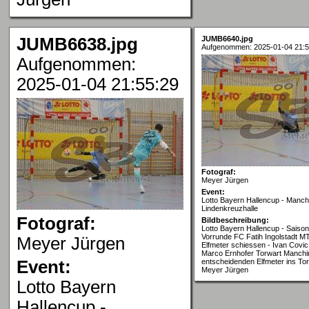
JUMB6638.jpg
JUMB6640.jpg
Aufgenommen: 2025-01-04 21:5
Aufgenommen:
2025-01-04 21:55:29
Fotograf:
Meyer Jürgen
Event:
Lotto Bayern Hallencup - Manch
Lindenkreuzhalle
Fotograf:
Bildbeschreibung:
Lotto Bayern Hallencup - Saison
Vorrunde FC Fatih Ingolstadt MT
Meyer Jürgen
Elfmeter schiessen - Ivan Covi
Marco Ernhofer Torwart Manchi
Event:
entscheidenden Elfmeter ins Tor 
Meyer Jürgen
Lotto Bayern
Hallencup -