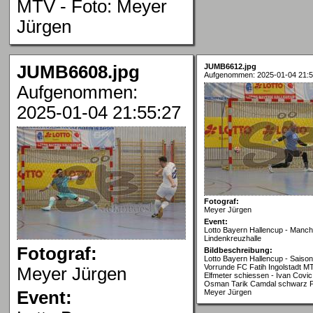
MTV - Foto: Meyer
Jürgen
JUMB6608.jpg
JUMB6612.jpg
Aufgenommen: 2025-01-04 21:5
Aufgenommen:
2025-01-04 21:55:27
Fotograf:
Meyer Jürgen
Event:
Lotto Bayern Hallencup - Manch
Lindenkreuzhalle
Fotograf:
Bildbeschreibung:
Lotto Bayern Hallencup - Saison
Vorrunde FC Fatih Ingolstadt MT
Meyer Jürgen
Elfmeter schiessen - Ivan Covi
Osman Tarik Camdal schwarz Fa
Event:
Meyer Jürgen