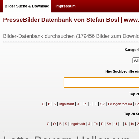
Bilder Suche & Download
Impressum
PresseBilder Datenbank von Stefan Bösl | ww
Bilder-Datenbank durchsuchen (179456 Bilder zum Downlo
Kategori
Hier Suchbegriffe e
Top 2
|
|
|
|
|
|
|
|
|
|
O
B
S
Ingolstadt
J
Fc
-
F
SV
Fc ingolstadt 04
Fc
Top 20 S
|
|
|
|
|
|
|
|
|
|
|
|
|
G
O
B
S
Ingolstadt
J
Fc
F
SV
Ü
-
N
In
2