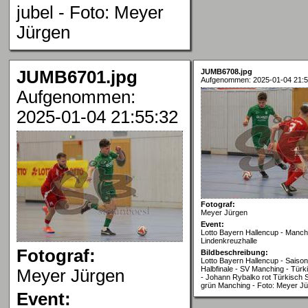
jubel - Foto: Meyer
Jürgen
JUMB6701.jpg
JUMB6708.jpg
Aufgenommen: 2025-01-04 21:5
Aufgenommen:
2025-01-04 21:55:32
Fotograf:
Meyer Jürgen
Event:
Lotto Bayern Hallencup - Manch
Lindenkreuzhalle
Fotograf:
Bildbeschreibung:
Lotto Bayern Hallencup - Saison
Halbfinale - SV Manching - Türk
Meyer Jürgen
- Johann Rybalko rot Türkisch 
grün Manching - Foto: Meyer J
Event: