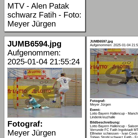
MTV - Alen Patak
schwarz Fatih - Foto:
Meyer Jürgen
JUMB6594.jpg
JUMB6597.jpg
Aufgenommen: 2025-01-04 21:5
Aufgenommen:
2025-01-04 21:55:24
Fotograf:
Meyer Jürgen
Event:
Lotto Bayern Hallencup - Manch
Lindenkreuzhalle
Fotograf:
Bildbeschreibung:
Lotto Bayern Hallencup - Saison
Vorrunde FC Fatih Ingolstadt MT
Meyer Jürgen
Elfmeter schiessen - Ivan Covi
Tobias Strobl schwarz Fatih - F