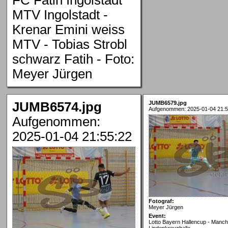
MTV Ingolstadt -
Krenar Emini weiss
MTV - Tobias Strobl
schwarz Fatih - Foto:
Meyer Jürgen
JUMB6574.jpg
JUMB6579.jpg
Aufgenommen: 2025-01-04 21:5
Aufgenommen:
2025-01-04 21:55:22
Fotograf:
Meyer Jürgen
Event:
Lotto Bayern Hallencup - Manch
Lindenkreuzhalle