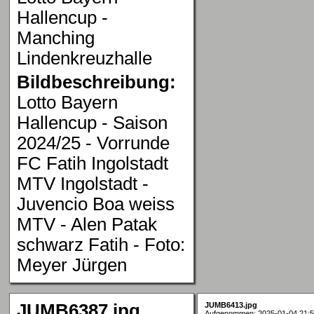
Hallencup -
Manching
Lindenkreuzhalle
Bildbeschreibung:
Lotto Bayern
Hallencup - Saison
2024/25 - Vorrunde
FC Fatih Ingolstadt
MTV Ingolstadt -
Juvencio Boa weiss
MTV - Alen Patak
schwarz Fatih - Foto:
Meyer Jürgen
JUMB6387.jpg
JUMB6413.jpg
Aufgenommen: 2025-01-04 21:5