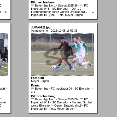
Bildbeschreibung:
FC
*** Bayernliga Nord - Saison 2025/26 - *** FC
Ingolstadt 04 II - SC Eltersdorf - Der 1:0
9 - FC
Führungstreffer durch Ognjen Draculic (Nr.9 - FC
Ingolstadt II) - jubel - Foto: Meyer Jürgen
JUMA9722.jpg
Aufgenommen: 2025-10-05 16:59:35
Fotograf:
Meyer Jürgen
Event:
dorf -
*** Bayernliga - FC Ingolstadt 04 - SC Eltersdorf -
3:1
Bildbeschreibung:
FC
*** Bayernliga Nord - Saison 2025/26 - *** FC
robel
Ingolstadt 04 II - SC Eltersdorf - Manfred Strobel
FC
weiss Eltersdorf - Ognjen Draculic (Nr.9 - FC
Ingolstadt II) - Foto: Meyer Jürgen