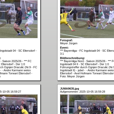
Fotograf:
Meyer Jürgen
Event:
Ingolstadt 04 - SC Eltersdorf -
*** Bayernliga - FC Ingolstadt 04 - SC Elters
3:1
:
Bildbeschreibung:
 - Saison 2025/26 - *** FC
*** Bayernliga Nord - Saison 2025/26 - *** 
C Eltersdorf - Der 1:0
Ingolstadt 04 II - SC Eltersdorf - Der 1:0
rch Ognjen Draculic (Nr.9 - FC
Führungstreffer durch Ognjen Draculic (Nr.
el - - Andre Karmann weiss
Ingolstadt II) - jubel - - Andre Karmann weis
ofmann Torwart Eltersdorf -
Eltersdorf - Axel Hofmann Torwart Eltersdorf
n
Foto: Meyer Jürgen
JUMA9635.jpg
5-10-05 16:59:27
Aufgenommen: 2025-10-05 16:59:28