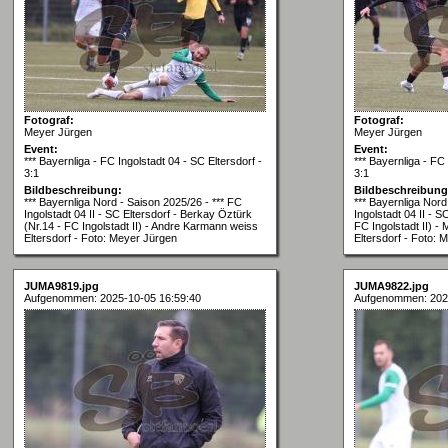
Fotograf:
Fotograf:
Meyer Jürgen
Meyer Jürgen
Event:
Event:
*** Bayernliga - FC Ingolstadt 04 - SC Eltersdorf -
*** Bayernliga - FC 
3:1
3:1
Bildbeschreibung:
Bildbeschreibung
*** Bayernliga Nord - Saison 2025/26 - *** FC
*** Bayernliga Nord
Ingolstadt 04 II - SC Eltersdorf - Berkay Öztürk
Ingolstadt 04 II - S
(Nr.14 - FC Ingolstadt II) - Andre Karmann weiss
FC Ingolstadt II) -
Eltersdorf - Foto: Meyer Jürgen
Eltersdorf - Foto: 
JUMA9819.jpg
JUMA9822.jpg
Aufgenommen: 2025-10-05 16:59:40
Aufgenommen: 202