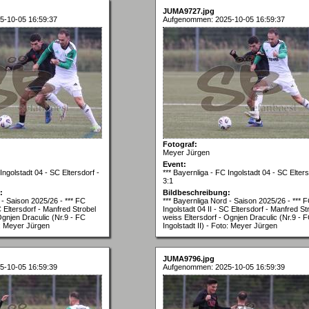
JUMA9727.jpg
5-10-05 16:59:37
Aufgenommen: 2025-10-05 16:59:37
Fotograf:
Meyer Jürgen
Event:
Ingolstadt 04 - SC Eltersdorf -
*** Bayernliga - FC Ingolstadt 04 - SC Elters
3:1
:
Bildbeschreibung:
 - Saison 2025/26 - *** FC
*** Bayernliga Nord - Saison 2025/26 - *** 
C Eltersdorf - Manfred Strobel
Ingolstadt 04 II - SC Eltersdorf - Manfred St
Ognjen Draculic (Nr.9 - FC
weiss Eltersdorf - Ognjen Draculic (Nr.9 - 
to: Meyer Jürgen
Ingolstadt II) - Foto: Meyer Jürgen
JUMA9796.jpg
5-10-05 16:59:39
Aufgenommen: 2025-10-05 16:59:39