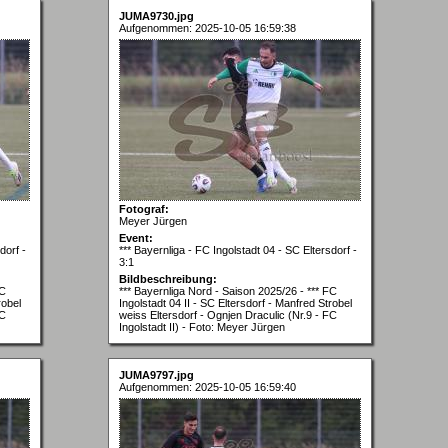
JUMA9730.jpg
Aufgenommen: 2025-10-05 16:59:38
Fotograf:
Meyer Jürgen
Event:
dorf -
*** Bayernliga - FC Ingolstadt 04 - SC Eltersdorf -
3:1
Bildbeschreibung:
FC
*** Bayernliga Nord - Saison 2025/26 - *** FC
robel
Ingolstadt 04 II - SC Eltersdorf - Manfred Strobel
FC
weiss Eltersdorf - Ognjen Draculic (Nr.9 - FC
Ingolstadt II) - Foto: Meyer Jürgen
JUMA9797.jpg
Aufgenommen: 2025-10-05 16:59:40