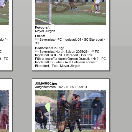
Fotograf:
Meyer Jürgen
Event:
dorf -
*** Bayernliga - FC Ingolstadt 04 - SC Eltersdorf -
3:1
Bildbeschreibung:
FC
*** Bayernliga Nord - Saison 2025/26 - *** FC
Ingolstadt 04 II - SC Eltersdorf - Der 1:0
9 - FC
Führungstreffer durch Ognjen Draculic (Nr.9 - FC
Ingolstadt II) - jubel - Axel Hofmann Torwart
Eltersdorf - Foto: Meyer Jürgen
JUMA9660.jpg
Aufgenommen: 2025-10-05 16:59:31