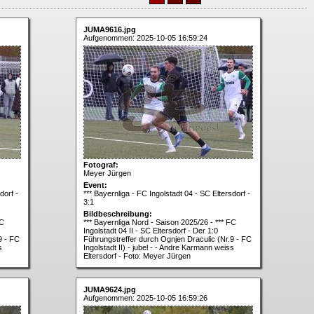
JUMA9616.jpg
Aufgenommen: 2025-10-05 16:59:24
Fotograf:
Meyer Jürgen
Event:
dorf -
*** Bayernliga - FC Ingolstadt 04 - SC Eltersdorf -
3:1
Bildbeschreibung:
FC
*** Bayernliga Nord - Saison 2025/26 - *** FC
Ingolstadt 04 II - SC Eltersdorf - Der 1:0
9 - FC
Führungstreffer durch Ognjen Draculic (Nr.9 - FC
s
Ingolstadt II) - jubel - - Andre Karmann weiss
Eltersdorf - Foto: Meyer Jürgen
JUMA9624.jpg
Aufgenommen: 2025-10-05 16:59:26