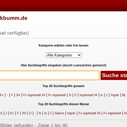
w.kbumm.de
ad verfügbar)
Kategorie wählen oder frei lassen
Hier Suchbegriffe eingeben (durch Leerzeichen getrennt)
Top 20 Suchbegriffe gesamt
|
|
|
|
|
|
|
|
|
|
|
|
Fc
-
F
SV
Fc ingolstadt 04
Fc ingolstadt
N
Ü
Ingolstadt 04
In
2
Ingols
BL
Top 20 Suchbegriffe diesen Monat
|
|
|
|
|
|
|
|
|
|
|
|
|
|
|
S
J
Fc
F
SV
Ü
-
N
In
2
Saison
Ingols
Fc ingolstadt 04
Fc ingolstadt
In
 Bilder gefunden - Zeige 1 bis 40