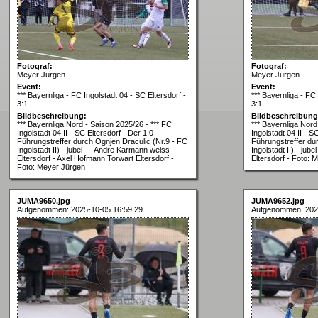
Fotograf:
Fotograf:
Meyer Jürgen
Meyer Jürgen
Event:
Event:
*** Bayernliga - FC Ingolstadt 04 - SC Eltersdorf -
*** Bayernliga - FC 
3:1
3:1
Bildbeschreibung:
Bildbeschreibung
*** Bayernliga Nord - Saison 2025/26 - *** FC
*** Bayernliga Nord
Ingolstadt 04 II - SC Eltersdorf - Der 1:0
Ingolstadt 04 II - S
Führungstreffer durch Ognjen Draculic (Nr.9 - FC
Führungstreffer du
Ingolstadt II) - jubel - - Andre Karmann weiss
Ingolstadt II) - jub
Eltersdorf - Axel Hofmann Torwart Eltersdorf -
Eltersdorf - Foto: 
Foto: Meyer Jürgen
JUMA9650.jpg
JUMA9652.jpg
Aufgenommen: 2025-10-05 16:59:29
Aufgenommen: 202