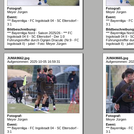
Fotograf:
Fotograf:
Meyer Jürgen
Meyer Jürgen
Event:
Event:
*** Bayernliga - FC Ingolstadt 04 - SC Eltersdorf -
*** Bayernliga - FC 
3:1
3:1
Bildbeschreibung:
Bildbeschreibung
*** Bayernliga Nord - Saison 2025/26 - *** FC
*** Bayernliga Nord
Ingolstadt 04 II - SC Eltersdorf - Der 1:0
Ingolstadt 04 II - S
Führungstreffer durch Ognjen Draculic (Nr.9 - FC
Führungstreffer du
Ingolstadt II) - jubel - Foto: Meyer Jürgen
Ingolstadt II) - jub
JUMA9662.jpg
JUMA9665.jpg
Aufgenommen: 2025-10-05 16:59:31
Aufgenommen: 202
Fotograf:
Fotograf:
Meyer Jürgen
Meyer Jürgen
Event:
Event:
*** Bayernliga - FC Ingolstadt 04 - SC Eltersdorf -
*** Bayernliga - FC 
3:1
3:1