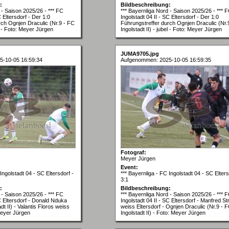
:
Bildbeschreibung:
 - Saison 2025/26 - *** FC
*** Bayernliga Nord - Saison 2025/26 - *** 
C Eltersdorf - Der 1:0
Ingolstadt 04 II - SC Eltersdorf - Der 1:0
rch Ognjen Draculic (Nr.9 - FC
Führungstreffer durch Ognjen Draculic (Nr.
el - Foto: Meyer Jürgen
Ingolstadt II) - jubel - Foto: Meyer Jürgen
JUMA9705.jpg
5-10-05 16:59:34
Aufgenommen: 2025-10-05 16:59:35
Fotograf:
Meyer Jürgen
Event:
Ingolstadt 04 - SC Eltersdorf -
*** Bayernliga - FC Ingolstadt 04 - SC Elters
3:1
:
Bildbeschreibung:
 - Saison 2025/26 - *** FC
*** Bayernliga Nord - Saison 2025/26 - *** 
SC Eltersdorf - Donald Nduka
Ingolstadt 04 II - SC Eltersdorf - Manfred St
dt II) - Valantis Floros weiss
weiss Eltersdorf - Ognjen Draculic (Nr.9 - 
Meyer Jürgen
Ingolstadt II) - Foto: Meyer Jürgen