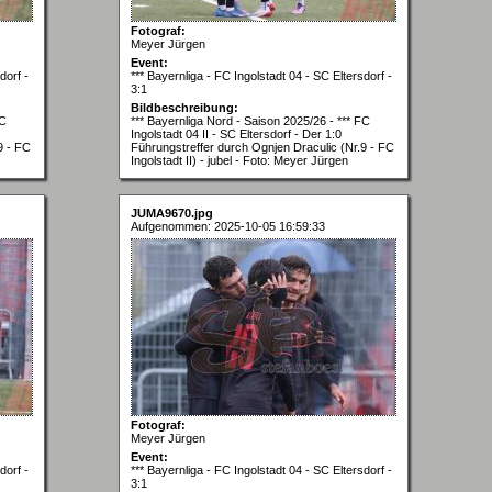
Fotograf:
Meyer Jürgen
Event:
dorf -
*** Bayernliga - FC Ingolstadt 04 - SC Eltersdorf -
3:1
Bildbeschreibung:
FC
*** Bayernliga Nord - Saison 2025/26 - *** FC
Ingolstadt 04 II - SC Eltersdorf - Der 1:0
9 - FC
Führungstreffer durch Ognjen Draculic (Nr.9 - FC
Ingolstadt II) - jubel - Foto: Meyer Jürgen
JUMA9670.jpg
Aufgenommen: 2025-10-05 16:59:33
Fotograf:
Meyer Jürgen
Event:
dorf -
*** Bayernliga - FC Ingolstadt 04 - SC Eltersdorf -
3:1