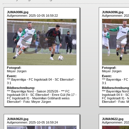
JUMA0086.jpg
JUMA0096.jpg
Aufgenommen: 2025-10-05 16:59:22
Aufgenommen: 202
Fotograf:
Fotograf:
Meyer Jürgen
Meyer Jürgen
Event:
Event:
*** Bayernliga - FC Ingolstadt 04 - SC Eltersdorf -
*** Bayernliga - FC 
3:1
3:1
Bildbeschreibung:
Bildbeschreibung
*** Bayernliga Nord - Saison 2025/26 - *** FC
*** Bayernliga Nord
Ingolstadt 04 II - SC Eltersdorf - Emre Gül (Nr.17 -
Ingolstadt 04 II - S
FC Ingolstadt II) - Maximilian Göbhardt weiss
FC Ingolstadt II) -
Eltersdorf - Foto: Meyer Jürgen
Eltersdorf - Foto: 
JUMA9620.jpg
JUMA9622.jpg
Aufgenommen: 2025-10-05 16:59:24
Aufgenommen: 202