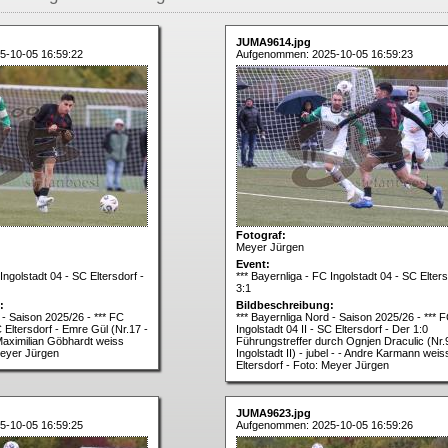
JUMA9614.jpg
5-10-05 16:59:22
Aufgenommen: 2025-10-05 16:59:23
Fotograf:
Meyer Jürgen
Event:
Ingolstadt 04 - SC Eltersdorf -
*** Bayernliga - FC Ingolstadt 04 - SC Elters
3:1
:
Bildbeschreibung:
 - Saison 2025/26 - *** FC
*** Bayernliga Nord - Saison 2025/26 - *** 
C Eltersdorf - Emre Gül (Nr.17 -
Ingolstadt 04 II - SC Eltersdorf - Der 1:0
 Maximilian Göbhardt weiss
Führungstreffer durch Ognjen Draculic (Nr.
Meyer Jürgen
Ingolstadt II) - jubel - - Andre Karmann weis
Eltersdorf - Foto: Meyer Jürgen
JUMA9623.jpg
5-10-05 16:59:25
Aufgenommen: 2025-10-05 16:59:26