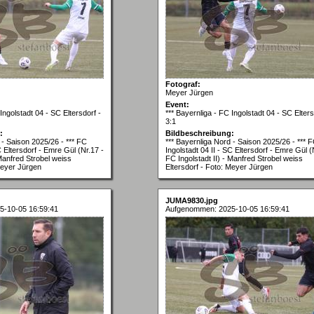
Fotograf:
Meyer Jürgen
Event:
Ingolstadt 04 - SC Eltersdorf -
*** Bayernliga - FC Ingolstadt 04 - SC Elters
3:1
:
Bildbeschreibung:
 - Saison 2025/26 - *** FC
*** Bayernliga Nord - Saison 2025/26 - *** 
C Eltersdorf - Emre Gül (Nr.17 -
Ingolstadt 04 II - SC Eltersdorf - Emre Gül (
 Manfred Strobel weiss
FC Ingolstadt II) - Manfred Strobel weiss
Meyer Jürgen
Eltersdorf - Foto: Meyer Jürgen
JUMA9830.jpg
5-10-05 16:59:41
Aufgenommen: 2025-10-05 16:59:41