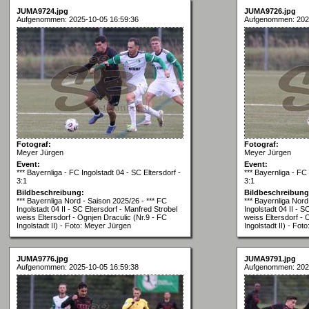
JUMA9724.jpg
JUMA9726.jpg
Aufgenommen: 2025-10-05 16:59:36
Aufgenommen: 202
Fotograf:
Fotograf:
Meyer Jürgen
Meyer Jürgen
Event:
Event:
*** Bayernliga - FC Ingolstadt 04 - SC Eltersdorf -
*** Bayernliga - FC 
3:1
3:1
Bildbeschreibung:
Bildbeschreibung
*** Bayernliga Nord - Saison 2025/26 - *** FC
*** Bayernliga Nord
Ingolstadt 04 II - SC Eltersdorf - Manfred Strobel
Ingolstadt 04 II - S
weiss Eltersdorf - Ognjen Draculic (Nr.9 - FC
weiss Eltersdorf - 
Ingolstadt II) - Foto: Meyer Jürgen
Ingolstadt II) - Fo
JUMA9776.jpg
JUMA9791.jpg
Aufgenommen: 2025-10-05 16:59:38
Aufgenommen: 202