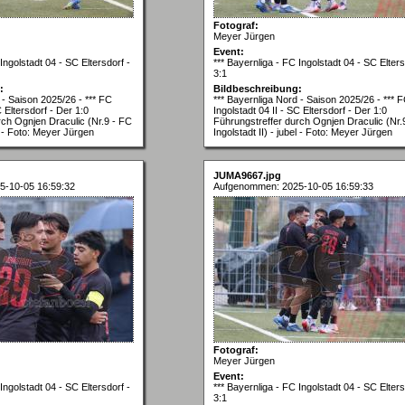
Fotograf:
Meyer Jürgen
Event:
Ingolstadt 04 - SC Eltersdorf -
*** Bayernliga - FC Ingolstadt 04 - SC Elters
3:1
:
Bildbeschreibung:
 - Saison 2025/26 - *** FC
*** Bayernliga Nord - Saison 2025/26 - *** 
C Eltersdorf - Der 1:0
Ingolstadt 04 II - SC Eltersdorf - Der 1:0
rch Ognjen Draculic (Nr.9 - FC
Führungstreffer durch Ognjen Draculic (Nr.
el - Foto: Meyer Jürgen
Ingolstadt II) - jubel - Foto: Meyer Jürgen
JUMA9667.jpg
5-10-05 16:59:32
Aufgenommen: 2025-10-05 16:59:33
Fotograf:
Meyer Jürgen
Event:
Ingolstadt 04 - SC Eltersdorf -
*** Bayernliga - FC Ingolstadt 04 - SC Elters
3:1