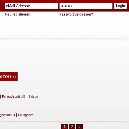
Neu registrieren
Passwort vergessen?
|
|
Fc ingolstadt u%
Saison
|
golstadt 04
Fc ingolsta
1
2
»