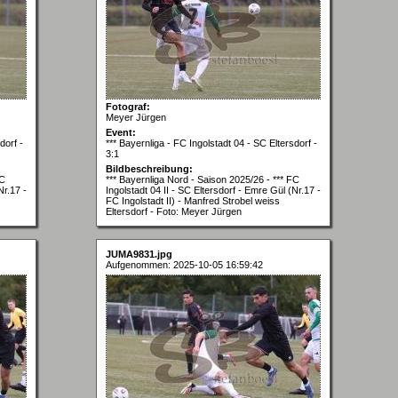
Fotograf:
Meyer Jürgen
Event:
dorf -
*** Bayernliga - FC Ingolstadt 04 - SC Eltersdorf -
3:1
Bildbeschreibung:
FC
*** Bayernliga Nord - Saison 2025/26 - *** FC
Nr.17 -
Ingolstadt 04 II - SC Eltersdorf - Emre Gül (Nr.17 -
FC Ingolstadt II) - Manfred Strobel weiss
Eltersdorf - Foto: Meyer Jürgen
JUMA9831.jpg
Aufgenommen: 2025-10-05 16:59:42