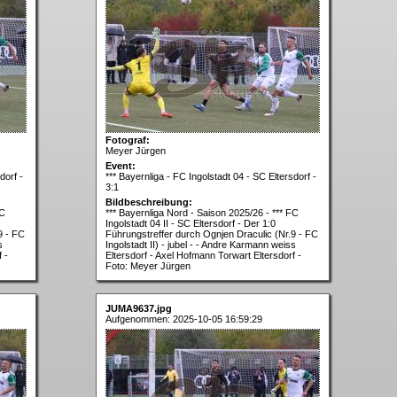
Fotograf:
Meyer Jürgen
Event:
dorf -
*** Bayernliga - FC Ingolstadt 04 - SC Eltersdorf -
3:1
Bildbeschreibung:
FC
*** Bayernliga Nord - Saison 2025/26 - *** FC
Ingolstadt 04 II - SC Eltersdorf - Der 1:0
9 - FC
Führungstreffer durch Ognjen Draculic (Nr.9 - FC
s
Ingolstadt II) - jubel - - Andre Karmann weiss
 -
Eltersdorf - Axel Hofmann Torwart Eltersdorf -
Foto: Meyer Jürgen
JUMA9637.jpg
Aufgenommen: 2025-10-05 16:59:29