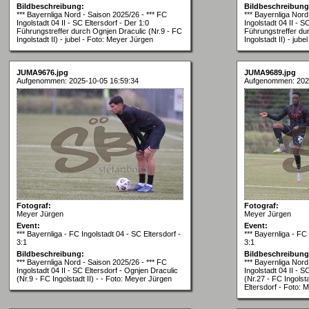
Bildbeschreibung:
Bildbeschreibung
*** Bayernliga Nord - Saison 2025/26 - *** FC
*** Bayernliga Nord
Ingolstadt 04 II - SC Eltersdorf - Der 1:0
Ingolstadt 04 II - S
Führungstreffer durch Ognjen Draculic (Nr.9 - FC
Führungstreffer du
Ingolstadt II) - jubel - Foto: Meyer Jürgen
Ingolstadt II) - jub
JUMA9676.jpg
JUMA9689.jpg
Aufgenommen: 2025-10-05 16:59:34
Aufgenommen: 202
Fotograf:
Fotograf:
Meyer Jürgen
Meyer Jürgen
Event:
Event:
*** Bayernliga - FC Ingolstadt 04 - SC Eltersdorf -
*** Bayernliga - FC 
3:1
3:1
Bildbeschreibung:
Bildbeschreibung
*** Bayernliga Nord - Saison 2025/26 - *** FC
*** Bayernliga Nord
Ingolstadt 04 II - SC Eltersdorf - Ognjen Draculic
Ingolstadt 04 II - 
(Nr.9 - FC Ingolstadt II) - - Foto: Meyer Jürgen
(Nr.27 - FC Ingolsta
Eltersdorf - Foto: 