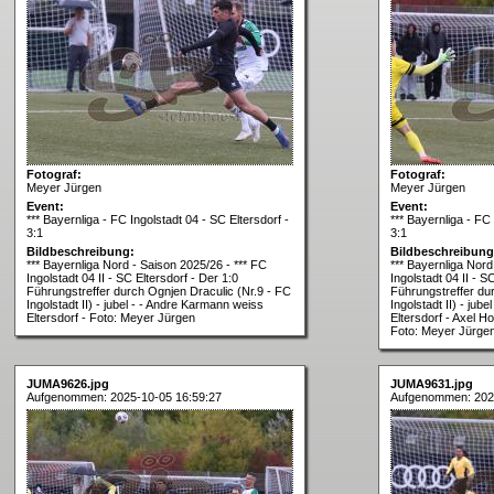
Fotograf:
Fotograf:
Meyer Jürgen
Meyer Jürgen
Event:
Event:
*** Bayernliga - FC Ingolstadt 04 - SC Eltersdorf -
*** Bayernliga - FC 
3:1
3:1
Bildbeschreibung:
Bildbeschreibung
*** Bayernliga Nord - Saison 2025/26 - *** FC
*** Bayernliga Nord
Ingolstadt 04 II - SC Eltersdorf - Der 1:0
Ingolstadt 04 II - S
Führungstreffer durch Ognjen Draculic (Nr.9 - FC
Führungstreffer du
Ingolstadt II) - jubel - - Andre Karmann weiss
Ingolstadt II) - jub
Eltersdorf - Foto: Meyer Jürgen
Eltersdorf - Axel H
Foto: Meyer Jürge
JUMA9626.jpg
JUMA9631.jpg
Aufgenommen: 2025-10-05 16:59:27
Aufgenommen: 202