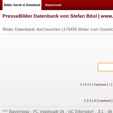
Bilder Suche & Download
Impressum
PresseBilder Datenbank von Stefan Bösl | ww
Bilder-Datenbank durchsuchen (179456 Bilder zum Downlo
|
|
|
|
|
O
B
S
Ingolstadt
J
|
|
|
G
O
B
Ingolstadt
*** Bayernliga - FC Ingolstadt 04 - SC Eltersdorf - 3:1 - 48