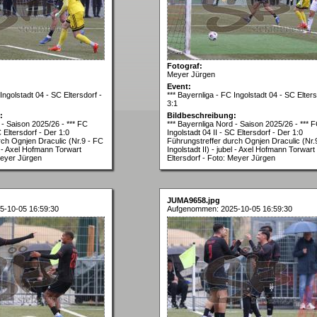
Fotograf:
Meyer Jürgen
Event:
Ingolstadt 04 - SC Eltersdorf -
*** Bayernliga - FC Ingolstadt 04 - SC Elters
3:1
:
Bildbeschreibung:
 - Saison 2025/26 - *** FC
*** Bayernliga Nord - Saison 2025/26 - *** 
C Eltersdorf - Der 1:0
Ingolstadt 04 II - SC Eltersdorf - Der 1:0
rch Ognjen Draculic (Nr.9 - FC
Führungstreffer durch Ognjen Draculic (Nr.
el - Axel Hofmann Torwart
Ingolstadt II) - jubel - Axel Hofmann Torwart
Meyer Jürgen
Eltersdorf - Foto: Meyer Jürgen
JUMA9658.jpg
5-10-05 16:59:30
Aufgenommen: 2025-10-05 16:59:30