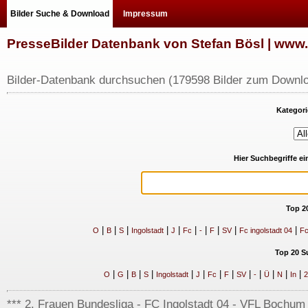
Bilder Suche & Download
Impressum
PresseBilder Datenbank von Stefan Bösl | ww
Bilder-Datenbank durchsuchen (179598 Bilder zum Downlo
Kategori
Hier Suchbegriffe e
Top 2
|
|
|
|
|
|
|
|
|
|
O
B
S
Ingolstadt
J
Fc
-
F
SV
Fc ingolstadt 04
Fc
Top 20 S
|
|
|
|
|
|
|
|
|
|
|
|
|
O
G
B
S
Ingolstadt
J
Fc
F
SV
-
Ü
N
In
2
*** 2. Frauen Bundesliga - FC Ingolstadt 04 - VFL Bochum -