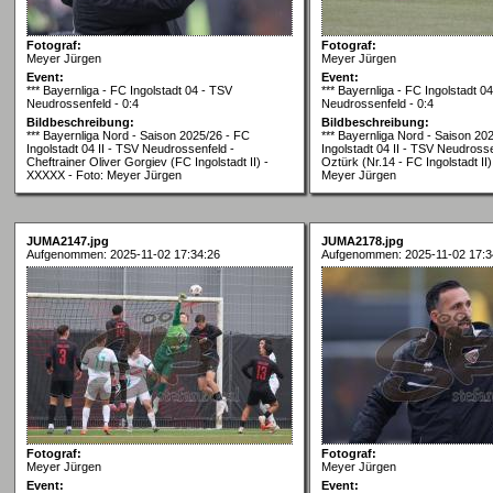
Fotograf:
Fotograf:
Meyer Jürgen
Meyer Jürgen
Event:
Event:
*** Bayernliga - FC Ingolstadt 04 - TSV
*** Bayernliga - FC Ingolstadt 0
Neudrossenfeld - 0:4
Neudrossenfeld - 0:4
Bildbeschreibung:
Bildbeschreibung:
*** Bayernliga Nord - Saison 2025/26 - FC
*** Bayernliga Nord - Saison 20
Ingolstadt 04 II - TSV Neudrossenfeld -
Ingolstadt 04 II - TSV Neudross
Cheftrainer Oliver Gorgiev (FC Ingolstadt II) -
Oztürk (Nr.14 - FC Ingolstadt II
XXXXX - Foto: Meyer Jürgen
Meyer Jürgen
JUMA2147.jpg
JUMA2178.jpg
Aufgenommen: 2025-11-02 17:34:26
Aufgenommen: 2025-11-02 17:3
Fotograf:
Fotograf:
Meyer Jürgen
Meyer Jürgen
Event:
Event: