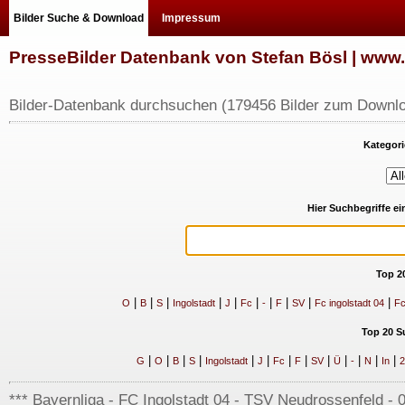
Bilder Suche & Download
Impressum
PresseBilder Datenbank von Stefan Bösl | ww
Bilder-Datenbank durchsuchen (179456 Bilder zum Downlo
Kategori
Hier Suchbegriffe e
Top 2
|
|
|
|
|
|
|
|
|
|
O
B
S
Ingolstadt
J
Fc
-
F
SV
Fc ingolstadt 04
Fc
Top 20 S
|
|
|
|
|
|
|
|
|
|
|
|
|
G
O
B
S
Ingolstadt
J
Fc
F
SV
Ü
-
N
In
2
*** Bayernliga - FC Ingolstadt 04 - TSV Neudrossenfeld - 0