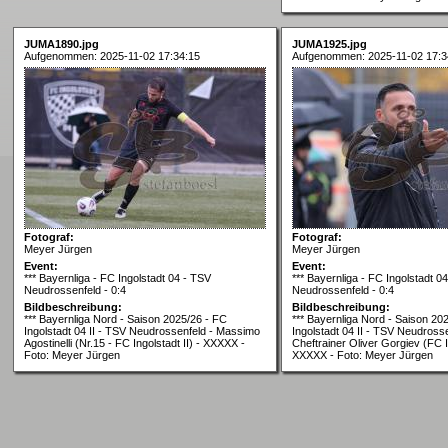
JUMA1890.jpg
JUMA1925.jpg
Aufgenommen: 2025-11-02 17:34:15
Aufgenommen: 2025-11-02 17:3
Fotograf:
Fotograf:
Meyer Jürgen
Meyer Jürgen
Event:
Event:
*** Bayernliga - FC Ingolstadt 04 - TSV
*** Bayernliga - FC Ingolstadt 0
Neudrossenfeld - 0:4
Neudrossenfeld - 0:4
Bildbeschreibung:
Bildbeschreibung:
*** Bayernliga Nord - Saison 2025/26 - FC
*** Bayernliga Nord - Saison 20
Ingolstadt 04 II - TSV Neudrossenfeld - Massimo
Ingolstadt 04 II - TSV Neudrosse
Agostinelli (Nr.15 - FC Ingolstadt II) - XXXXX -
Cheftrainer Oliver Gorgiev (FC In
Foto: Meyer Jürgen
XXXXX - Foto: Meyer Jürgen