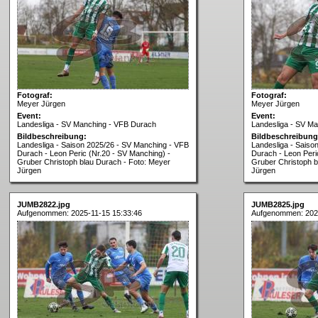
Fotograf:
Fotograf:
Meyer Jürgen
Meyer Jürgen
Event:
Event:
Landesliga - SV Manching - VFB Durach
Landesliga - SV M
Bildbeschreibung:
Bildbeschreibung
Landesliga - Saison 2025/26 - SV Manching - VFB
Landesliga - Saiso
Durach - Leon Peric (Nr.20 - SV Manching) -
Durach - Leon Peri
Gruber Christoph blau Durach - Foto: Meyer
Gruber Christoph b
Jürgen
Jürgen
JUMB2822.jpg
JUMB2825.jpg
Aufgenommen: 2025-11-15 15:33:46
Aufgenommen: 2025