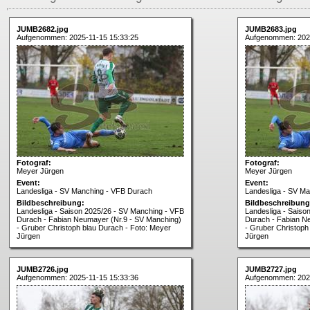
JUMB2682.jpg
JUMB2683.jpg
Aufgenommen: 2025-11-15 15:33:25
Aufgenommen: 2025
Fotograf:
Fotograf:
Meyer Jürgen
Meyer Jürgen
Event:
Event:
Landesliga - SV Manching - VFB Durach
Landesliga - SV M
Bildbeschreibung:
Bildbeschreibung
Landesliga - Saison 2025/26 - SV Manching - VFB
Landesliga - Saiso
Durach - Fabian Neumayer (Nr.9 - SV Manching)
Durach - Fabian N
- Gruber Christoph blau Durach - Foto: Meyer
- Gruber Christoph
Jürgen
Jürgen
JUMB2726.jpg
JUMB2727.jpg
Aufgenommen: 2025-11-15 15:33:36
Aufgenommen: 2025