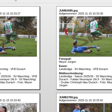
JUMB2685.jpg
-11-15 15:33:27
Aufgenommen: 2025-11-15 15:33:30
Fotograf:
Meyer Jürgen
Event:
anching - VFB Durach
Landesliga - SV Manching - VFB Durach
:
Bildbeschreibung:
n 2025/26 - SV Manching - VFB
Landesliga - Saison 2025/26 - SV Manching
eumayer (Nr.9 - SV Manching)
Durach - Fabian Neumayer (Nr.9 - SV Manc
 blau Durach - Foto: Meyer
- Gruber Christoph blau Durach - Foto: Me
Jürgen
JUMB2769.jpg
-11-15 15:33:40
Aufgenommen: 2025-11-15 15:33:42