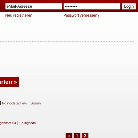
Neu registrieren
Passwort vergessen?
|
|
Fc ingolstadt u%
Saison
|
golstadt 04
Fc ingolsta
«
1
2