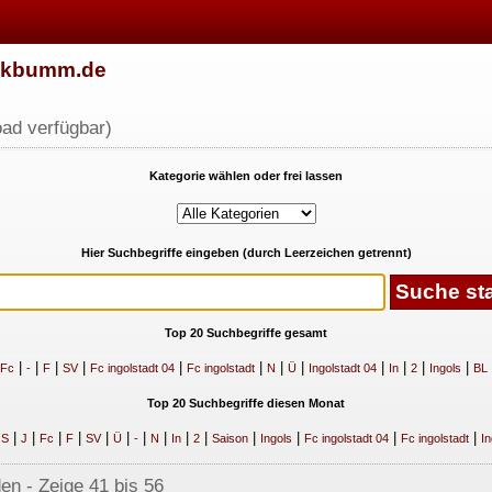
w.kbumm.de
ad verfügbar)
Kategorie wählen oder frei lassen
Hier Suchbegriffe eingeben (durch Leerzeichen getrennt)
Top 20 Suchbegriffe gesamt
|
|
|
|
|
|
|
|
|
|
|
|
Fc
-
F
SV
Fc ingolstadt 04
Fc ingolstadt
N
Ü
Ingolstadt 04
In
2
Ingols
BL
Top 20 Suchbegriffe diesen Monat
|
|
|
|
|
|
|
|
|
|
|
|
|
|
|
S
J
Fc
F
SV
Ü
-
N
In
2
Saison
Ingols
Fc ingolstadt 04
Fc ingolstadt
In
en - Zeige 41 bis 56