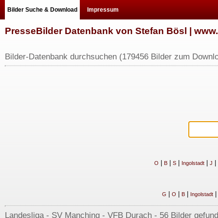
Bilder Suche & Download
Impressum
PresseBilder Datenbank von Stefan Bösl | ww
Bilder-Datenbank durchsuchen (179456 Bilder zum Downlo
|
|
|
|
|
O
B
S
Ingolstadt
J
|
|
|
G
O
B
Ingolstadt
Landesliga - SV Manching - VFB Durach - 56 Bilder gefund