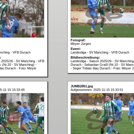
Fotograf:
Meyer Jürgen
Event:
anching - VFB Durach
Landesliga - SV Manching - VFB Durach
:
Bildbeschreibung:
n 2025/26 - SV Manching - VFB
Landesliga - Saison 2025/26 - SV Manching
c (Nr.20 - SV Manching) -
Durach - Sebastian Graßl (Nr.10 - SV Manc
lau Durach - Foto: Meyer
- Seger Tobias blau Durach - Foto: Meyer 
JUMB2851.jpg
-11-15 15:33:49
Aufgenommen: 2025-11-15 15:33:51