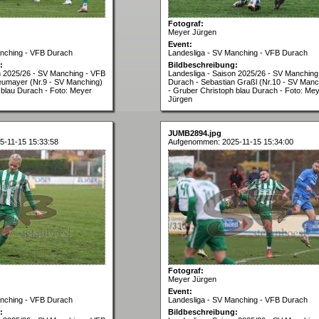
Fotograf:
Meyer Jürgen
Event:
anching - VFB Durach
Landesliga - SV Manching - VFB Durach
:
Bildbeschreibung:
n 2025/26 - SV Manching - VFB
Landesliga - Saison 2025/26 - SV Manching
eumayer (Nr.9 - SV Manching)
Durach - Sebastian Graßl (Nr.10 - SV Manc
 blau Durach - Foto: Meyer
- Gruber Christoph blau Durach - Foto: Me
Jürgen
JUMB2894.jpg
-11-15 15:33:58
Aufgenommen: 2025-11-15 15:34:00
Fotograf:
Meyer Jürgen
Event:
anching - VFB Durach
Landesliga - SV Manching - VFB Durach
:
Bildbeschreibung: