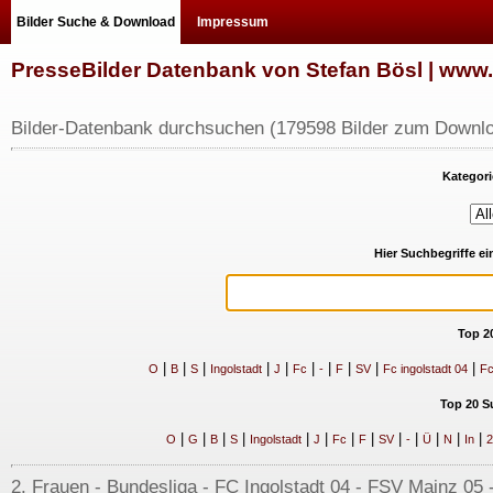
Bilder Suche & Download
Impressum
PresseBilder Datenbank von Stefan Bösl | ww
Bilder-Datenbank durchsuchen (179598 Bilder zum Downlo
Kategori
Hier Suchbegriffe e
Top 2
|
|
|
|
|
|
|
|
|
|
O
B
S
Ingolstadt
J
Fc
-
F
SV
Fc ingolstadt 04
Fc
Top 20 S
|
|
|
|
|
|
|
|
|
|
|
|
|
O
G
B
S
Ingolstadt
J
Fc
F
SV
-
Ü
N
In
2
2. Frauen - Bundesliga - FC Ingolstadt 04 - FSV Mainz 05 -