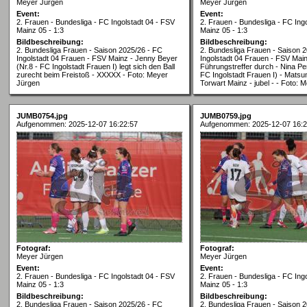
Meyer Jürgen
Meyer Jürgen
Event:
Event:
2. Frauen - Bundesliga - FC Ingolstadt 04 - FSV
2. Frauen - Bundesliga - FC Ing
Mainz 05 - 1:3
Mainz 05 - 1:3
Bildbeschreibung:
Bildbeschreibung:
2. Bundesliga Frauen - Saison 2025/26 - FC
2. Bundesliga Frauen - Saison 
Ingolstadt 04 Frauen - FSV Mainz - Jenny Beyer
Ingolstadt 04 Frauen - FSV Main
(Nr.8 - FC Ingolstadt Frauen I) legt sich den Ball
Führungstreffer durch - Nina Pe
zurecht beim Freistoß - XXXXX - Foto: Meyer
FC Ingolstadt Frauen I) - Mats
Jürgen
Torwart Mainz - jubel - - Foto: 
JUMB0754.jpg
JUMB0759.jpg
Aufgenommen: 2025-12-07 16:22:57
Aufgenommen: 2025-12-07 16:2
Fotograf:
Fotograf:
Meyer Jürgen
Meyer Jürgen
Event:
Event:
2. Frauen - Bundesliga - FC Ingolstadt 04 - FSV
2. Frauen - Bundesliga - FC Ing
Mainz 05 - 1:3
Mainz 05 - 1:3
Bildbeschreibung:
Bildbeschreibung:
2. Bundesliga Frauen - Saison 2025/26 - FC
2. Bundesliga Frauen - Saison 