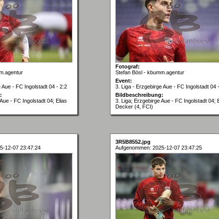
Fotograf:
m.agentur
Stefan Bösl - kbumm.agentur
Event:
e Aue - FC Ingolstadt 04 - 2:2
3. Liga - Erzgebirge Aue - FC Ingolstadt 04 
:
Bildbeschreibung:
 Aue - FC Ingolstadt 04; Elias
3. Liga; Erzgebirge Aue - FC Ingolstadt 04; 
Decker (4, FCI)
3R5B8552.jpg
5-12-07 23:47:24
Aufgenommen: 2025-12-07 23:47:25