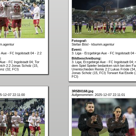
Fotograf:
m.agentur
Stefan Bösl - kbumm.agentur
Event:
e Aue - FC Ingolstadt 04 - 2:2
3. Liga - Erzgebirge Aue - FC Ingolstadt 04 
:
Bildbeschreibung:
 Aue - FC Ingolstadt 04; Tor
3. Liga; Erzgebirge Aue - FC Ingolstadt 04;
eich 2:2 Jonas Scholz (15,
dem Spiel Spieler bedanken sich bei den F
enz (32, FCI)
Unentschieden Remis 2:2 Lukas Fröde (34,
Jonas Scholz (15, FCI) Torwart Kai Eisele (
FCI)
3R5B0168.jpg
-12-07 22:11:00
Aufgenommen: 2025-12-07 22:11:01