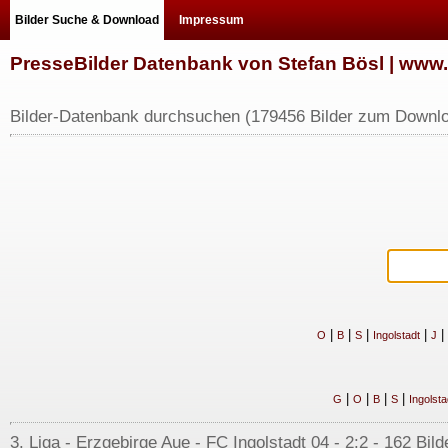
Bilder Suche & Download
Impressum
PresseBilder Datenbank von Stefan Bösl | ww
Bilder-Datenbank durchsuchen (179456 Bilder zum Downlo
|
|
|
|
|
O
B
S
Ingolstadt
J
|
|
|
|
G
O
B
S
Ingolsta
3. Liga - Erzgebirge Aue - FC Ingolstadt 04 - 2:2 - 162 Bil