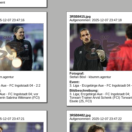
ment
3R5B8415.jpg
5-12-07 23:47:16
Aufgenommen: 2025-12-07 23:47:18
Fotograf:
m.agentur
Stefan Bösl - kbumm.agentur
Event:
e Aue - FC Ingolstadt 04 - 2:2
3. Liga - Erzgebirge Aue - FC Ingolstadt 04 
:
Bildbeschreibung:
 Aue - FC Ingolstadt 04; vor
3. Liga; Erzgebirge Aue - FC Ingolstadt 04;
nerin Sabrina Wittmann (FCI)
Torwart-Trainer Arvid Schenk (FCI) Torwart
Eisele (25, FCI)
3R5B8482.jpg
5-12-07 23:47:21
Aufgenommen: 2025-12-07 23:47:22