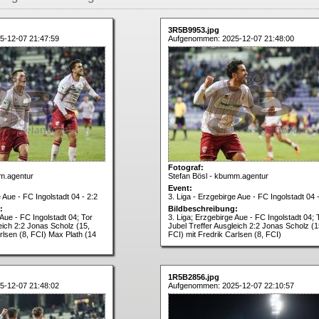
3R5B9953.jpg
5-12-07 21:47:59
Aufgenommen: 2025-12-07 21:48:00
Fotograf:
m.agentur
Stefan Bösl - kbumm.agentur
Event:
e Aue - FC Ingolstadt 04 - 2:2
3. Liga - Erzgebirge Aue - FC Ingolstadt 04 
:
Bildbeschreibung:
 Aue - FC Ingolstadt 04; Tor
3. Liga; Erzgebirge Aue - FC Ingolstadt 04; 
eich 2:2 Jonas Scholz (15,
Jubel Treffer Ausgleich 2:2 Jonas Scholz (1
rlsen (8, FCI) Max Plath (14
FCI) mit Fredrik Carlsen (8, FCI)
1R5B2856.jpg
5-12-07 21:48:02
Aufgenommen: 2025-12-07 22:10:57