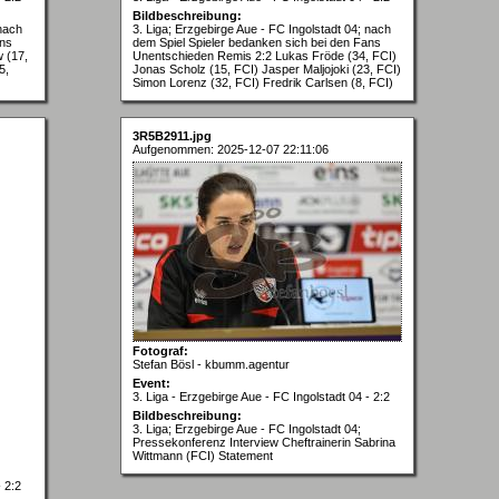
Bildbeschreibung:
 nach
3. Liga; Erzgebirge Aue - FC Ingolstadt 04; nach
ans
dem Spiel Spieler bedanken sich bei den Fans
 (17,
Unentschieden Remis 2:2 Lukas Fröde (34, FCI)
5,
Jonas Scholz (15, FCI) Jasper Maljojoki (23, FCI)
Simon Lorenz (32, FCI) Fredrik Carlsen (8, FCI)
3R5B2911.jpg
Aufgenommen: 2025-12-07 22:11:06
Fotograf:
Stefan Bösl - kbumm.agentur
Event:
3. Liga - Erzgebirge Aue - FC Ingolstadt 04 - 2:2
Bildbeschreibung:
3. Liga; Erzgebirge Aue - FC Ingolstadt 04;
Pressekonferenz Interview Cheftrainerin Sabrina
Wittmann (FCI) Statement
- 2:2