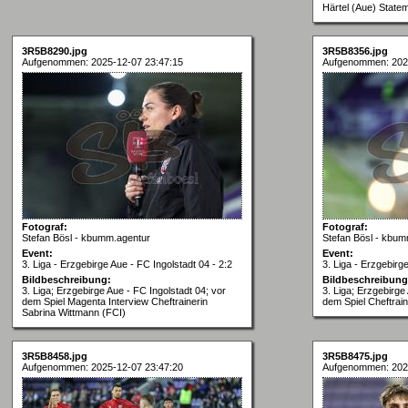
Härtel (Aue) State
3R5B8290.jpg
3R5B8356.jpg
Aufgenommen: 2025-12-07 23:47:15
Aufgenommen: 202
Fotograf:
Fotograf:
Stefan Bösl - kbumm.agentur
Stefan Bösl - kbum
Event:
Event:
3. Liga - Erzgebirge Aue - FC Ingolstadt 04 - 2:2
3. Liga - Erzgebirg
Bildbeschreibung:
Bildbeschreibung
3. Liga; Erzgebirge Aue - FC Ingolstadt 04; vor
3. Liga; Erzgebirge
dem Spiel Magenta Interview Cheftrainerin
dem Spiel Cheftrai
Sabrina Wittmann (FCI)
3R5B8458.jpg
3R5B8475.jpg
Aufgenommen: 2025-12-07 23:47:20
Aufgenommen: 202