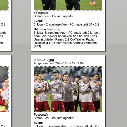
Fotograf:
Stefan Bösl - kbumm.agentur
Event:
- 2:2
3. Liga - Erzgebirge Aue - FC Ingolstadt 04 - 2:2
Bildbeschreibung:
 nach
3. Liga; Erzgebirge Aue - FC Ingolstadt 04; nach
ans
dem Spiel Spieler bedanken sich bei den Fans
n
Unentschieden Remis 2:2 Co-Trainer Fabian
ann
Reichler (FCI) Cheftrainerin Sabrina Wittmann
(FCI)
3R5B0210.jpg
Aufgenommen: 2025-12-07 22:11:04
Fotograf:
Stefan Bösl - kbumm.agentur
Event:
- 2:2
3. Liga - Erzgebirge Aue - FC Ingolstadt 04 - 2:2