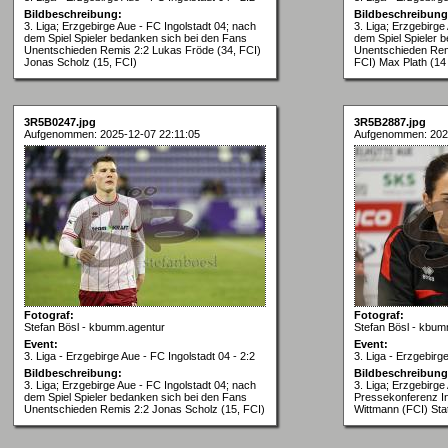
Bildbeschreibung:
Bildbeschreibung
3. Liga; Erzgebirge Aue - FC Ingolstadt 04; nach
3. Liga; Erzgebirge
dem Spiel Spieler bedanken sich bei den Fans
dem Spiel Spieler 
Unentschieden Remis 2:2 Lukas Fröde (34, FCI)
Unentschieden Remi
Jonas Scholz (15, FCI)
FCI) Max Plath (14
3R5B0247.jpg
3R5B2887.jpg
Aufgenommen: 2025-12-07 22:11:05
Aufgenommen: 2025
Fotograf:
Fotograf:
Stefan Bösl - kbumm.agentur
Stefan Bösl - kbum
Event:
Event:
3. Liga - Erzgebirge Aue - FC Ingolstadt 04 - 2:2
3. Liga - Erzgebirg
Bildbeschreibung:
Bildbeschreibung
3. Liga; Erzgebirge Aue - FC Ingolstadt 04; nach
3. Liga; Erzgebirge
dem Spiel Spieler bedanken sich bei den Fans
Pressekonferenz In
Unentschieden Remis 2:2 Jonas Scholz (15, FCI)
Wittmann (FCI) St