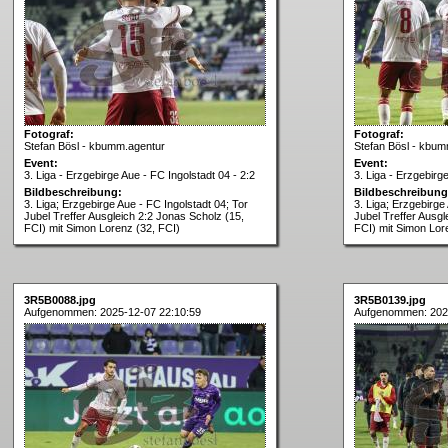
Fotograf:
Fotograf:
Stefan Bösl - kbumm.agentur
Stefan Bösl - kbum
Event:
Event:
3. Liga - Erzgebirge Aue - FC Ingolstadt 04 - 2:2
3. Liga - Erzgebirg
Bildbeschreibung:
Bildbeschreibung
3. Liga; Erzgebirge Aue - FC Ingolstadt 04; Tor
3. Liga; Erzgebirge
Jubel Treffer Ausgleich 2:2 Jonas Scholz (15,
Jubel Treffer Ausgl
FCI) mit Simon Lorenz (32, FCI)
FCI) mit Simon Lor
3R5B0088.jpg
3R5B0139.jpg
Aufgenommen: 2025-12-07 22:10:59
Aufgenommen: 2025