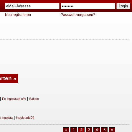
Neu registrieren
Passwort vergessen?
|
|
Fc ingolstadt u%
Saison
|
 ingolsta
Ingolstadt 04
«
1
2
3
4
5
»