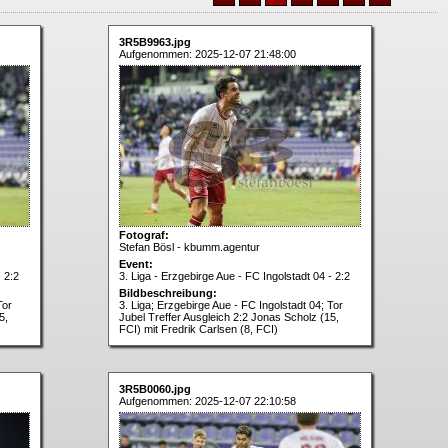
3R5B9963.jpg
Aufgenommen: 2025-12-07 21:48:00
Fotograf:
Stefan Bösl - kbumm.agentur
Event:
- 2:2
3. Liga - Erzgebirge Aue - FC Ingolstadt 04 - 2:2
Bildbeschreibung:
Tor
3. Liga; Erzgebirge Aue - FC Ingolstadt 04; Tor
5,
Jubel Treffer Ausgleich 2:2 Jonas Scholz (15,
FCI) mit Fredrik Carlsen (8, FCI)
3R5B0060.jpg
Aufgenommen: 2025-12-07 22:10:58