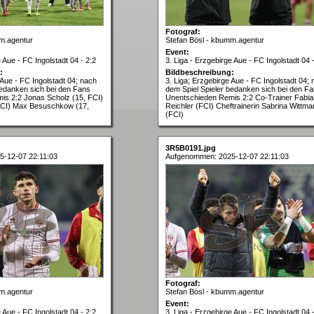
Fotograf:
m.agentur
Stefan Bösl - kbumm.agentur
Event:
e Aue - FC Ingolstadt 04 - 2:2
3. Liga - Erzgebirge Aue - FC Ingolstadt 04 
:
Bildbeschreibung:
 Aue - FC Ingolstadt 04; nach
3. Liga; Erzgebirge Aue - FC Ingolstadt 04;
bedanken sich bei den Fans
dem Spiel Spieler bedanken sich bei den F
is 2:2 Jonas Scholz (15, FCI)
Unentschieden Remis 2:2 Co-Trainer Fabia
FCI) Max Besuschkow (17,
Reichler (FCI) Cheftrainerin Sabrina Wittm
(FCI)
3R5B0191.jpg
-12-07 22:11:03
Aufgenommen: 2025-12-07 22:11:03
Fotograf:
m.agentur
Stefan Bösl - kbumm.agentur
Event:
e Aue - FC Ingolstadt 04 - 2:2
3. Liga - Erzgebirge Aue - FC Ingolstadt 04 