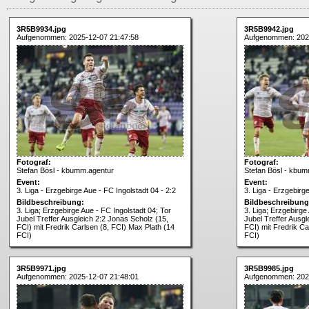
3R5B9934.jpg
3R5B9942.jpg
Aufgenommen: 2025-12-07 21:47:58
Aufgenommen: 202
Fotograf:
Fotograf:
Stefan Bösl - kbumm.agentur
Stefan Bösl - kbum
Event:
Event:
3. Liga - Erzgebirge Aue - FC Ingolstadt 04 - 2:2
3. Liga - Erzgebirg
Bildbeschreibung:
Bildbeschreibung
3. Liga; Erzgebirge Aue - FC Ingolstadt 04; Tor
3. Liga; Erzgebirge
Jubel Treffer Ausgleich 2:2 Jonas Scholz (15,
Jubel Treffer Ausgl
FCI) mit Fredrik Carlsen (8, FCI) Max Plath (14
FCI) mit Fredrik Ca
FCI)
FCI)
3R5B9971.jpg
3R5B9985.jpg
Aufgenommen: 2025-12-07 21:48:01
Aufgenommen: 202