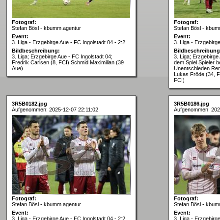
Fotograf:
Fotograf:
Stefan Bösl - kbumm.agentur
Stefan Bösl - kbum
Event:
Event:
3. Liga - Erzgebirge Aue - FC Ingolstadt 04 - 2:2
3. Liga - Erzgebirg
Bildbeschreibung:
Bildbeschreibung
3. Liga; Erzgebirge Aue - FC Ingolstadt 04;
3. Liga; Erzgebirge
Fredrik Carlsen (8, FCI) Schmid Maximilian (39
dem Spiel Spieler 
Aue)
Unentschieden Rem
Lukas Fröde (34, 
FCI)
3R5B0182.jpg
3R5B0186.jpg
Aufgenommen: 2025-12-07 22:11:02
Aufgenommen: 2025
Fotograf:
Fotograf:
Stefan Bösl - kbumm.agentur
Stefan Bösl - kbum
Event:
Event:
3. Liga - Erzgebirge Aue - FC Ingolstadt 04 - 2:2
3. Liga - Erzgebirg