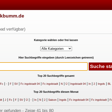
w.kbumm.de
ad verfügbar)
Kategorie wählen oder frei lassen
Hier Suchbegriffe eingeben (durch Leerzeichen getrennt)
Top 20 Suchbegriffe gesamt
|
|
|
|
|
|
|
|
|
|
|
|
Fc
-
F
SV
Fc ingolstadt 04
Fc ingolstadt
N
Ü
Ingolstadt 04
In
2
Ingols
BL
Top 20 Suchbegriffe diesen Monat
|
|
|
|
|
|
|
|
|
|
|
|
|
|
dt
J
Fc
F
SV
Ü
-
In
N
2
Saison
Ingols
Fc ingolstadt 04
Fc ingolstadt
Fc
der gefunden - Zeige 41 bis 80