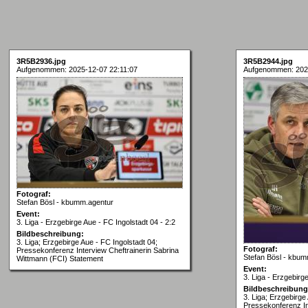
3R5B2936.jpg
3R5B2944.jpg
Aufgenommen: 2025-12-07 22:11:07
Aufgenommen: 2025
Fotograf:
Stefan Bösl - kbumm.agentur
Event:
3. Liga - Erzgebirge Aue - FC Ingolstadt 04 - 2:2
Bildbeschreibung:
3. Liga; Erzgebirge Aue - FC Ingolstadt 04;
Fotograf:
Pressekonferenz Interview Cheftrainerin Sabrina
Stefan Bösl - kbum
Wittmann (FCI) Statement
Event:
3. Liga - Erzgebirg
Bildbeschreibung
3. Liga; Erzgebirge
Pressekonferenz In