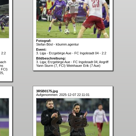
Fotograf:
Stefan Bösl - kbumm.agentur
Event:
- 2:2
3. Liga - Erzgebirge Aue - FC Ingolstadt 04 - 2:2
Bildbeschreibung:
 nach
3. Liga; Erzgebirge Aue - FC Ingolstadt 04; Angriff
ans
Yann Sturm (7, FCI) Weinhauer Erik (7 Aue)
 FCI)
25,
3R5B0175.jpg
Aufgenommen: 2025-12-07 22:11:01