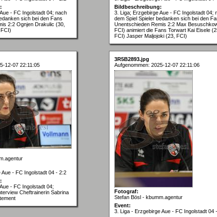
:
Bildbeschreibung:
 Aue - FC Ingolstadt 04; nach
3. Liga; Erzgebirge Aue - FC Ingolstadt 04;
bedanken sich bei den Fans
dem Spiel Spieler bedanken sich bei den F
s 2:2 Ognjen Drakulic (30,
Unentschieden Remis 2:2 Max Besuschkow
 FCI)
FCI) animiert die Fans Torwart Kai Eisele (2
FCI) Jasper Maljojoki (23, FCI)
3R5B2893.jpg
-12-07 22:11:05
Aufgenommen: 2025-12-07 22:11:06
m.agentur
e Aue - FC Ingolstadt 04 - 2:2
:
 Aue - FC Ingolstadt 04;
Fotograf:
terview Cheftrainerin Sabrina
Stefan Bösl - kbumm.agentur
atement
Event:
3. Liga - Erzgebirge Aue - FC Ingolstadt 04 