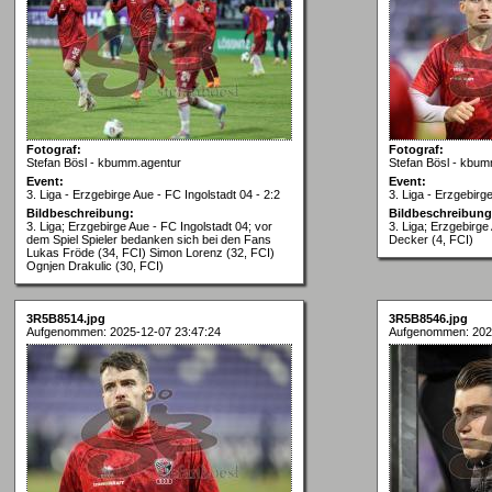
Fotograf:
Fotograf:
Stefan Bösl - kbumm.agentur
Stefan Bösl - kbum
Event:
Event:
3. Liga - Erzgebirge Aue - FC Ingolstadt 04 - 2:2
3. Liga - Erzgebirg
Bildbeschreibung:
Bildbeschreibung
3. Liga; Erzgebirge Aue - FC Ingolstadt 04; vor
3. Liga; Erzgebirge
dem Spiel Spieler bedanken sich bei den Fans
Decker (4, FCI)
Lukas Fröde (34, FCI) Simon Lorenz (32, FCI)
Ognjen Drakulic (30, FCI)
3R5B8514.jpg
3R5B8546.jpg
Aufgenommen: 2025-12-07 23:47:24
Aufgenommen: 202