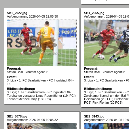
SB1_2922.jpg
SB1_2965.jpg
Aufgenommen: 2026-04-05 19:05:30
Aufgenommen: 2026-04-05 19:0
Fotograf:
Fotograf:
Stefan Bösl - kbumm.agentur
Stefan Bösl - kbumm.agentur
Event:
Event:
3. Liga - 1. FC Saarbrücken - FC Ingolstadt 04 -
3. Liga - 1. FC Saarbrücken - FC
1:0
1:0
Bildbeschreibung:
Bildbeschreibung:
3. Liga; 1. FC Saarbrücken - FC Ingolstadt 04;
3. Liga; 1. FC Saarbrücken - FC 
Torchance verpasst Linus Rosenlöcher (19, FCI)
Zweikampf Kampf um den Ball Y
Torwart Menzel Phillip (13 FCS)
Deichmann (20, FCI) Bretschnei
FCS) Pick Florian (20 FCS)
SB1_3078.jpg
SB1_3143.jpg
Aufgenommen: 2026-04-05 19:05:32
Aufgenommen: 2026-04-05 19:0