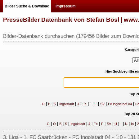
Bilder Suche & Download
Impressum
PresseBilder Datenbank von Stefan Bösl | ww
Bilder-Datenbank durchsuchen (179456 Bilder zum Downlo
Kategori
Hier Suchbegriffe e
Top 2
|
|
|
|
|
|
|
|
|
|
O
B
S
Ingolstadt
J
Fc
-
F
SV
Fc ingolstadt 04
Fc
Top 20 S
|
|
|
|
|
|
|
|
|
|
|
|
|
G
O
B
S
Ingolstadt
J
Fc
F
SV
Ü
-
N
In
2
3. Liga - 1. FC Saarbrücken - FC Ingolstadt 04 - 1:0 - 131 