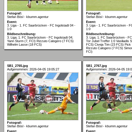
Fotograf:
Fotograf:
Stefan Bösl - kbumm.agentur
Stefan Bösl - kbumm.agentur
Event:
Event:
3. Liga - 1. FC Saarbrücken - FC Ingolstadt 04 -
3. Liga - 1. FC Saarbrücken - FC
1:0
1:0
Bildbeschreibung:
Bildbeschreibung:
3. Liga; 1. FC Saarbrücken - FC Ingolstadt 04;
3. Liga; 1. FC Saarbrücken - FC 
Yann Sturm (7, FCI) Rizzuto Calogero (7 FCS)
Tor Jubel Treffer 1:0 Vasiliadis 
Wilhelm Lasse (18 FCS)
FCS) Civeja Tim (23 FCS) Pick 
Rizzuto Calogero (7 FCS) Simon
FCI)
SB1_2765.jpg
SB1_2767.jpg
Aufgenommen: 2026-04-05 19:05:27
Aufgenommen: 2026-04-05 19:0
Fotograf:
Fotograf:
Stefan Bösl - kbumm.agentur
Stefan Bösl - kbumm.agentur
Event:
Event: