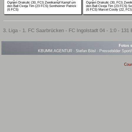
Ognjen Drakulic (30, FCI) Zweikampf Kampf um
Ognjen Drakulic (30, FCI) Zwe
den Ball Civeja Tim (23 FCS) Sontheimer Patrick
den Ball Civeja Tim (23 FCS) So
(6 FCS)
(6 FCS) Marcel Costly (22, FCI)
3. Liga - 1. FC Saarbrücken - FC Ingolstadt 04 - 1:0 - 131 
Fotos s
KBUMM.AGENTUR - Stefan Bösl - Pressebilder Sport/Ev
Coun