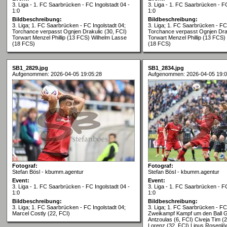
3. Liga - 1. FC Saarbrücken - FC Ingolstadt 04 -
3. Liga - 1. FC Saarbrücken - FC
1:0
1:0
Bildbeschreibung:
Bildbeschreibung:
3. Liga; 1. FC Saarbrücken - FC Ingolstadt 04;
3. Liga; 1. FC Saarbrücken - FC 
Torchance verpasst Ognjen Drakulic (30, FCI)
Torchance verpasst Ognjen Drak
Torwart Menzel Phillip (13 FCS) Wilhelm Lasse
Torwart Menzel Phillip (13 FCS)
(18 FCS)
(18 FCS)
SB1_2829.jpg
SB1_2834.jpg
Aufgenommen: 2026-04-05 19:05:28
Aufgenommen: 2026-04-05 19:0
Fotograf:
Fotograf:
Stefan Bösl - kbumm.agentur
Stefan Bösl - kbumm.agentur
Event:
Event:
3. Liga - 1. FC Saarbrücken - FC Ingolstadt 04 -
3. Liga - 1. FC Saarbrücken - FC
1:0
1:0
Bildbeschreibung:
Bildbeschreibung:
3. Liga; 1. FC Saarbrücken - FC Ingolstadt 04;
3. Liga; 1. FC Saarbrücken - FC 
Marcel Costly (22, FCI)
Zweikampf Kampf um den Ball 
Antzoulas (6, FCI) Civeja Tim 
Lorenz (32, FCI) Linus Rosenlö