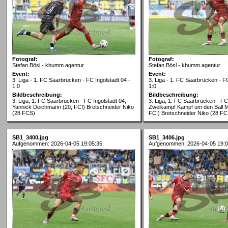
Fotograf:
Fotograf:
Stefan Bösl - kbumm.agentur
Stefan Bösl - kbumm.agentur
Event:
Event:
3. Liga - 1. FC Saarbrücken - FC Ingolstadt 04 -
3. Liga - 1. FC Saarbrücken - FC
1:0
1:0
Bildbeschreibung:
Bildbeschreibung:
3. Liga; 1. FC Saarbrücken - FC Ingolstadt 04;
3. Liga; 1. FC Saarbrücken - FC 
Yannick Deichmann (20, FCI) Bretschneider Niko
Zweikampf Kampf um den Ball Ma
(28 FCS)
FCI) Bretschneider Niko (28 FC
SB1_3400.jpg
SB1_3406.jpg
Aufgenommen: 2026-04-05 19:05:35
Aufgenommen: 2026-04-05 19:0