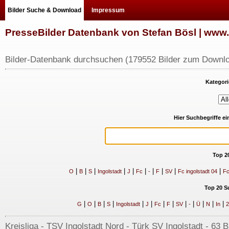
Bilder Suche & Download
Impressum
PresseBilder Datenbank von Stefan Bösl | ww
Bilder-Datenbank durchsuchen (179552 Bilder zum Downlo
Kategori
Hier Suchbegriffe e
Top 2
|
|
|
|
|
|
|
|
|
|
O
B
S
Ingolstadt
J
Fc
-
F
SV
Fc ingolstadt 04
Fc
Top 20 S
|
|
|
|
|
|
|
|
|
|
|
|
|
G
O
B
S
Ingolstadt
J
Fc
F
SV
-
Ü
N
In
2
Kreisliga - TSV Ingolstadt Nord - Türk SV Ingolstadt - 63 B