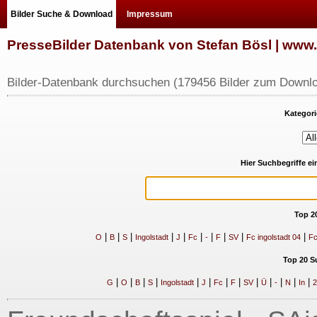
Bilder Suche & Download
Impressum
PresseBilder Datenbank von Stefan Bösl | ww
Bilder-Datenbank durchsuchen (179456 Bilder zum Downlo
Kategori
Hier Suchbegriffe e
Top 2
|
|
|
|
|
|
|
|
|
|
O
B
S
Ingolstadt
J
Fc
-
F
SV
Fc ingolstadt 04
Fc
Top 20 S
|
|
|
|
|
|
|
|
|
|
|
|
|
G
O
B
S
Ingolstadt
J
Fc
F
SV
Ü
-
N
In
2