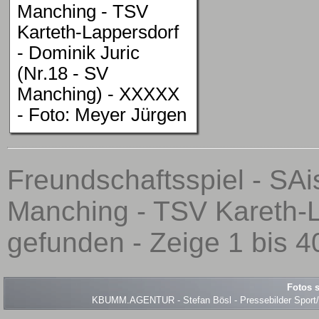
Manching - TSV
Karteth-Lappersdorf
- Dominik Juric
(Nr.18 - SV
Manching) - XXXXX
- Foto: Meyer Jürgen
Freundschaftsspiel - SA
Manching - TSV Kareth-L
gefunden - Zeige 1 bis 4
Fotos s
KBUMM.AGENTUR - Stefan Bösl - Pressebilder Sport/Ev