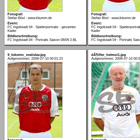
Fotograf:
Fotograf:
Stefan Bösl - www.kbumm.de
Stefan Bösl - www.kbumm.de
Event:
Event:
FC Ingolstadt 04 - Spielerportraits - gesamter
FC Ingolstadt 04 - Spielerportra
Kader
Kader
Bildbeschreibung:
Bildbeschreibung:
FC Ingolstadt 04 - Portraits Saison 08/09 2.BL
FC Ingolstadt 04 - Portraits Sai
9_lokvenc_vratislav.jpg
dÃ¶rfler_helmut1.jpg
Aufgenommen: 2008-07-10 00:01:23
Aufgenommen: 2008-07-10 00:0
Fotograf:
Fotograf: