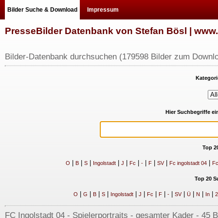
Bilder Suche & Download
Impressum
PresseBilder Datenbank von Stefan Bösl | ww
Bilder-Datenbank durchsuchen (179598 Bilder zum Downlo
Kategori
Hier Suchbegriffe e
Top 2
|
|
|
|
|
|
|
|
|
|
O
B
S
Ingolstadt
J
Fc
-
F
SV
Fc ingolstadt 04
Fc
Top 20 S
|
|
|
|
|
|
|
|
|
|
|
|
|
O
G
B
S
Ingolstadt
J
Fc
F
-
SV
Ü
N
In
2
FC Ingolstadt 04 - Spielerportraits - gesamter Kader - 45 B