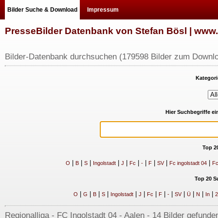
Bilder Suche & Download
Impressum
PresseBilder Datenbank von Stefan Bösl | ww
Bilder-Datenbank durchsuchen (179598 Bilder zum Downlo
Kategori
Hier Suchbegriffe e
Top 2
|
|
|
|
|
|
|
|
|
|
O
B
S
Ingolstadt
J
Fc
-
F
SV
Fc ingolstadt 04
Fc
Top 20 S
|
|
|
|
|
|
|
|
|
|
|
|
|
O
G
B
S
Ingolstadt
J
Fc
F
-
SV
Ü
N
In
2
Regionalliga - FC Ingolstadt 04 - Aalen - 14 Bilder gefunde