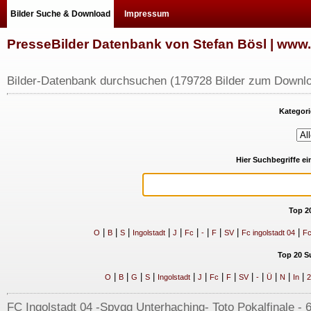
Bilder Suche & Download
Impressum
PresseBilder Datenbank von Stefan Bösl | ww
Bilder-Datenbank durchsuchen (179728 Bilder zum Downlo
Kategori
Hier Suchbegriffe e
Top 2
|
|
|
|
|
|
|
|
|
|
O
B
S
Ingolstadt
J
Fc
-
F
SV
Fc ingolstadt 04
Fc
Top 20 S
|
|
|
|
|
|
|
|
|
|
|
|
|
O
B
G
S
Ingolstadt
J
Fc
F
SV
-
Ü
N
In
2
FC Ingolstadt 04 -Spvgg Unterhaching- Toto Pokalfinale - 6