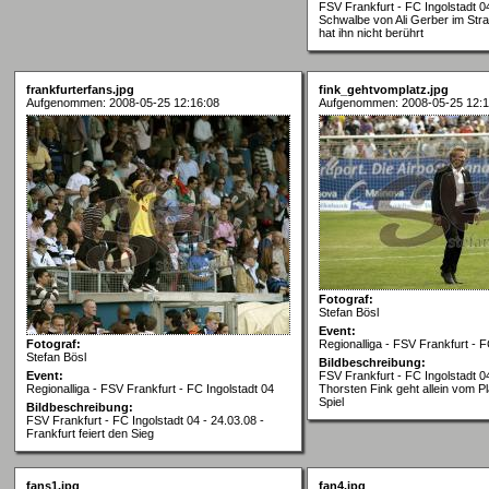
FSV Frankfurt - FC Ingolstadt 04
Schwalbe von Ali Gerber im Str
hat ihn nicht berührt
frankfurterfans.jpg
fink_gehtvomplatz.jpg
Aufgenommen: 2008-05-25 12:16:08
Aufgenommen: 2008-05-25 12:1
Fotograf:
Stefan Bösl
Event:
Fotograf:
Regionalliga - FSV Frankfurt - F
Stefan Bösl
Bildbeschreibung:
Event:
FSV Frankfurt - FC Ingolstadt 04
Regionalliga - FSV Frankfurt - FC Ingolstadt 04
Thorsten Fink geht allein vom P
Spiel
Bildbeschreibung:
FSV Frankfurt - FC Ingolstadt 04 - 24.03.08 -
Frankfurt feiert den Sieg
fans1.jpg
fan4.jpg