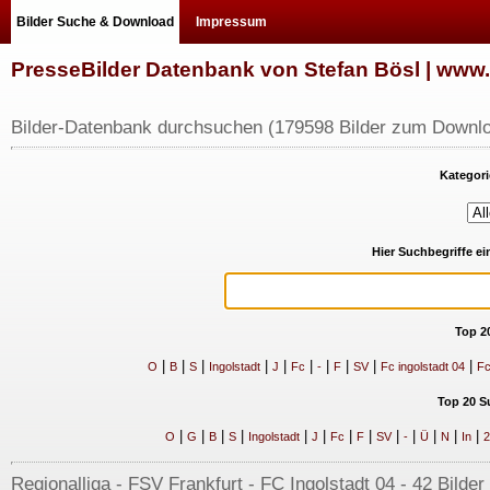
Bilder Suche & Download
Impressum
PresseBilder Datenbank von Stefan Bösl | ww
Bilder-Datenbank durchsuchen (179598 Bilder zum Downlo
Kategori
Hier Suchbegriffe e
Top 2
|
|
|
|
|
|
|
|
|
|
O
B
S
Ingolstadt
J
Fc
-
F
SV
Fc ingolstadt 04
Fc
Top 20 S
|
|
|
|
|
|
|
|
|
|
|
|
|
O
G
B
S
Ingolstadt
J
Fc
F
SV
-
Ü
N
In
2
Regionalliga - FSV Frankfurt - FC Ingolstadt 04 - 42 Bilder