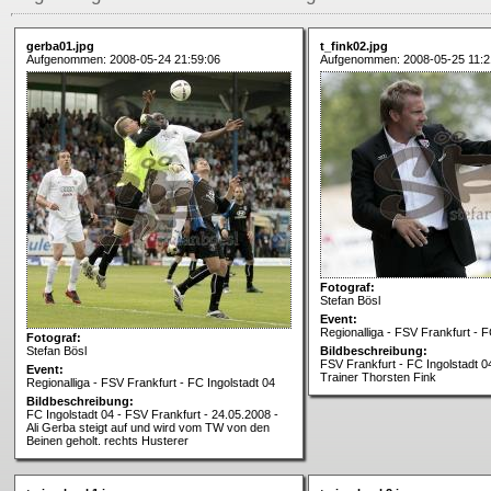
gerba01.jpg
t_fink02.jpg
Aufgenommen: 2008-05-24 21:59:06
Aufgenommen: 2008-05-25 11:2
Fotograf:
Stefan Bösl
Event:
Regionalliga - FSV Frankfurt - F
Fotograf:
Stefan Bösl
Bildbeschreibung:
FSV Frankfurt - FC Ingolstadt 0
Event:
Trainer Thorsten Fink
Regionalliga - FSV Frankfurt - FC Ingolstadt 04
Bildbeschreibung:
FC Ingolstadt 04 - FSV Frankfurt - 24.05.2008 -
Ali Gerba steigt auf und wird vom TW von den
Beinen geholt. rechts Husterer