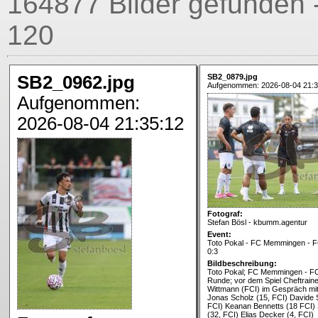
164877 Bilder gefunden -
120
SB2_0962.jpg
SB2_0879.jpg
Aufgenommen: 2026-08-04 21:3
Aufgenommen:
2026-08-04 21:35:12
Fotograf:
Stefan Bösl - kbumm.agentur
Event:
Toto Pokal - FC Memmingen - FC
0:3
Bildbeschreibung:
Toto Pokal; FC Memmingen - FC 
Runde; vor dem Spiel Cheftraine
Wittmann (FCI) im Gespräch mit
Jonas Scholz (15, FCI) Davide 
FCI) Keanan Bennetts (18 FCI)
(32, FCI) Elias Decker (4, FCI)