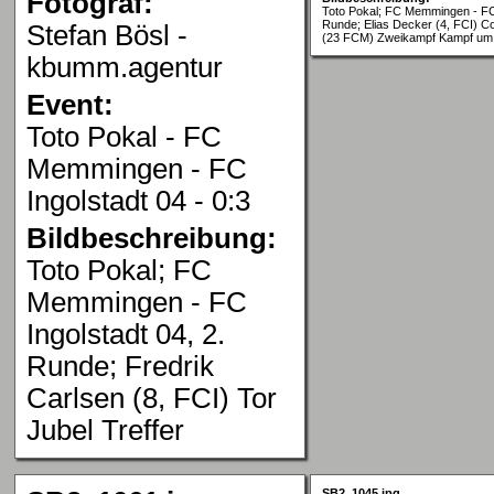
Fotograf:
Toto Pokal; FC Memmingen - FC 
Runde; Elias Decker (4, FCI) Co
Stefan Bösl -
(23 FCM) Zweikampf Kampf um 
kbumm.agentur
Event:
Toto Pokal - FC
Memmingen - FC
Ingolstadt 04 - 0:3
Bildbeschreibung:
Toto Pokal; FC
Memmingen - FC
Ingolstadt 04, 2.
Runde; Fredrik
Carlsen (8, FCI) Tor
Jubel Treffer
SB2_1045.jpg