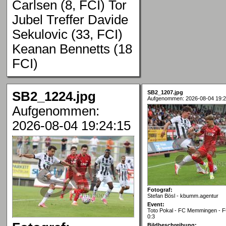
Carlsen (8, FCI) Tor
Jubel Treffer Davide
Sekulovic (33, FCI)
Keanan Bennetts (18
FCI)
SB2_1224.jpg
SB2_1207.jpg
Aufgenommen: 2026-08-04 19:2
Aufgenommen:
2026-08-04 19:24:15
Fotograf:
Stefan Bösl - kbumm.agentur
Event:
Toto Pokal - FC Memmingen - FC
0:3
Bildbeschreibung: