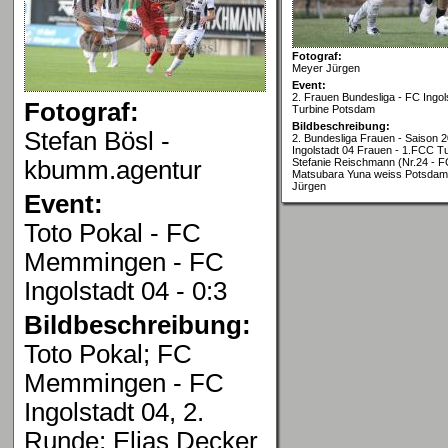
Fotograf:
Meyer Jürgen
Event:
2. Frauen Bundesliga - FC Ingol
Fotograf:
Turbine Potsdam
Bildbeschreibung:
Stefan Bösl -
2. Bundesliga Frauen - Saison 
Ingolstadt 04 Frauen - 1.FCC T
kbumm.agentur
Stefanie Reischmann (Nr.24 - F
Matsubara Yuna weiss Potsdam 
Jürgen
Event:
Toto Pokal - FC
Memmingen - FC
Ingolstadt 04 - 0:3
Bildbeschreibung:
Toto Pokal; FC
Memmingen - FC
Ingolstadt 04, 2.
Runde; Elias Decker