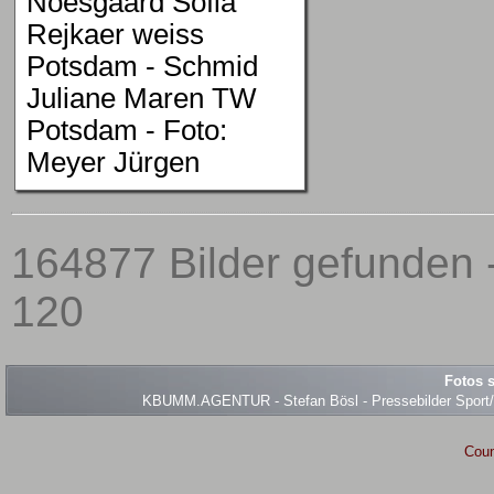
Noesgaard Sofia
Rejkaer weiss
Potsdam - Schmid
Juliane Maren TW
Potsdam - Foto:
Meyer Jürgen
164877 Bilder gefunden -
120
Fotos s
KBUMM.AGENTUR - Stefan Bösl - Pressebilder Sport/Ev
Coun