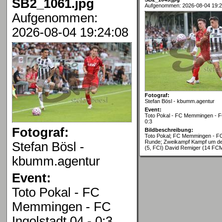
SB2_1061.jpg
Aufgenommen: 2026-08-04 19:2
Aufgenommen:
2026-08-04 19:24:08
Fotograf:
Stefan Bösl - kbumm.agentur
Event:
Toto Pokal - FC Memmingen - FC
0:3
Fotograf:
Bildbeschreibung:
Toto Pokal; FC Memmingen - FC 
Runde; Zweikampf Kampf um de
Stefan Bösl -
(5, FCI) David Remiger (14 FC
kbumm.agentur
Event:
Toto Pokal - FC
Memmingen - FC
Ingolstadt 04 - 0:3