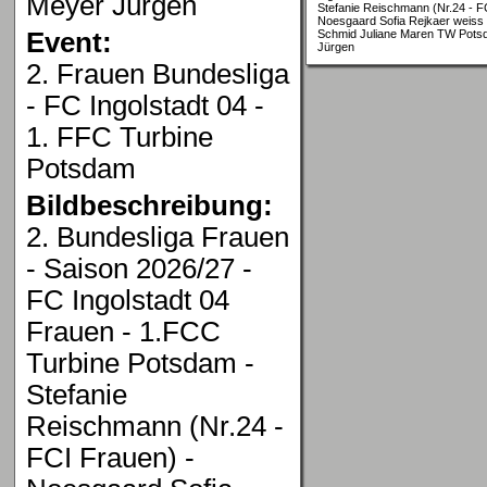
Meyer Jürgen
Stefanie Reischmann (Nr.24 - F
Noesgaard Sofia Rejkaer weiss
Event:
Schmid Juliane Maren TW Potsd
Jürgen
2. Frauen Bundesliga
- FC Ingolstadt 04 -
1. FFC Turbine
Potsdam
Bildbeschreibung:
2. Bundesliga Frauen
- Saison 2026/27 -
FC Ingolstadt 04
Frauen - 1.FCC
Turbine Potsdam -
Stefanie
Reischmann (Nr.24 -
FCI Frauen) -