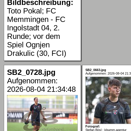
Bildbeschreibung:
Toto Pokal; FC
Memmingen - FC
Ingolstadt 04, 2.
Runde; vor dem
Spiel Ognjen
Drakulic (30, FCI)
SB2_0728.jpg
SB2_0663.jpg
Aufgenommen: 2026-08-04 21:3
Aufgenommen:
2026-08-04 21:34:48
Fotograf:
Stefan Bösl - kbumm.agentur