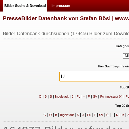
Bilder Suche & Download
Impressum
PresseBilder Datenbank von Stefan Bösl | ww
Bilder-Datenbank durchsuchen (179456 Bilder zum Downlo
Kategori
Hier Suchbegriffe e
Top 2
|
|
|
|
|
|
|
|
|
|
O
B
S
Ingolstadt
J
Fc
-
F
SV
Fc ingolstadt 04
Fc
Top 20 S
|
|
|
|
|
|
|
|
|
|
|
|
|
G
O
B
Ingolstadt
S
J
Fc
F
SV
Ü
-
N
In
2