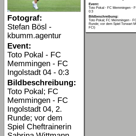
Event:
Toto Pokal - FC Memmingen - FC
0:3
Fotograf:
Bildbeschreibung:
Toto Pokal; FC Memmingen - FC 
Runde; vor dem Spiel Torwart M
Stefan Bösl -
FCI)
kbumm.agentur
Event:
Toto Pokal - FC
Memmingen - FC
Ingolstadt 04 - 0:3
Bildbeschreibung:
Toto Pokal; FC
Memmingen - FC
Ingolstadt 04, 2.
Runde; vor dem
Spiel Cheftrainerin
Sabrina Wittmann