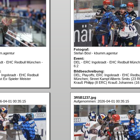
Fotograf:
m.agentur
Stefan Bösl - kbumm.agentur
Event:
adt - EHC Redbull München -
DEL - ERC Ingolstadt - EHC Redbull Münch
6:2
:
Bildbeschreibung:
 Ingolstadt - EHC Redbull
DEL; Playoffs; ERC Ingolstadt - EHC Redbul
 Ex-Spieler Meister
München; Street Kampf Alberts Smits (23 
Krauß Philipp (8 ERC) Krauß Johannes (1
3R5B1237.jpg
6-04-01 00:35:15
Aufgenommen: 2026-04-01 00:35:15