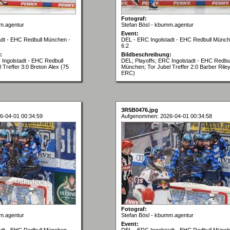
Fotograf:
m.agentur
Stefan Bösl - kbumm.agentur
Event:
adt - EHC Redbull München -
DEL - ERC Ingolstadt - EHC Redbull Münch
6:2
:
Bildbeschreibung:
 Ingolstadt - EHC Redbull
DEL; Playoffs; ERC Ingolstadt - EHC Redbul
 Treffer 3:0 Breton Alex (75
München; Tor Jubel Treffer 2:0 Barber Rile
ERC)
3R5B0476.jpg
6-04-01 00:34:59
Aufgenommen: 2026-04-01 00:34:58
Fotograf:
m.agentur
Stefan Bösl - kbumm.agentur
Event:
adt - EHC Redbull München -
DEL - ERC Ingolstadt - EHC Redbull Münch