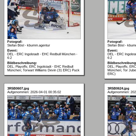
Fotograf:
Fotograf:
Stefan Bösl - kbumm.agentur
Stefan Bösl - kbum
Event:
Event:
DEL - ERC Ingolstadt - EHC Redbull München -
DEL - ERC Ingolst
6:2
6:2
Bildbeschreibung:
Bildbeschreibung
DEL; Playoffs; ERC Ingolstadt - EHC Redbull
DEL; Playoffs; ERC
München; Torwart Williams Devin (31 ERC) Puck
München; Tor Jubel 
ERC)
3R5B0607.jpg
3R5B0624.jpg
Aufgenommen: 2026-04-01 00:35:02
Aufgenommen: 202