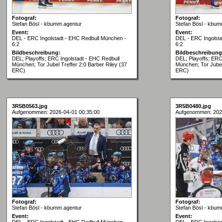
Fotograf:
Fotograf:
Stefan Bösl - kbumm.agentur
Stefan Bösl - kbum
Event:
Event:
DEL - ERC Ingolstadt - EHC Redbull München -
DEL - ERC Ingolst
6:2
6:2
Bildbeschreibung:
Bildbeschreibung
DEL; Playoffs; ERC Ingolstadt - EHC Redbull
DEL; Playoffs; ERC
München; Tor Jubel Treffer 2:0 Barber Riley (37
München; Tor Jubel
ERC)
ERC)
3R5B0563.jpg
3R5B0480.jpg
Aufgenommen: 2026-04-01 00:35:00
Aufgenommen: 202
Fotograf:
Fotograf:
Stefan Bösl - kbumm.agentur
Stefan Bösl - kbum
Event:
Event:
DEL - ERC Ingolstadt - EHC Redbull München -
DEL - ERC Ingolst