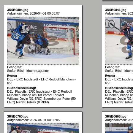
3R5B0804.jpg
3R5B0841.jpg
Aufgenommen: 2026-04-01 00:35:07
Aufgenommen: 202
Fotograf:
Fotograf:
Stefan Bösl - kbumm.agentur
Stefan Bösl - kbum
Event:
Event:
DEL - ERC Ingolstadt - EHC Redbull München -
DEL - ERC Ingolst
6:2
6:2
Bildbeschreibung:
Bildbeschreibung
DEL; Playoffs; ERC Ingolstadt - EHC Redbull
DEL; Playoffs; ERC
München; knapp am Tor vorbei Torwart
München; knapp am
Williams Devin (31 ERC) Spornberger Peter (50
Williams Devin (31
ERC) Rieder Tobias (8 RBM)
ERC) Rieder Tobia
3R5B0760.jpg
3R5B0668.jpg
Aufgenommen: 2026-04-01 00:35:05
Aufgenommen: 202