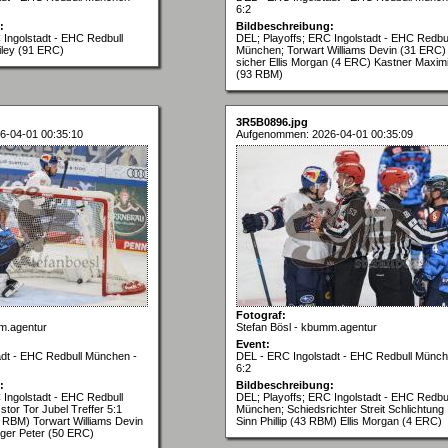
6:2
:
Bildbeschreibung:
 Ingolstadt - EHC Redbull
DEL; Playoffs; ERC Ingolstadt - EHC Redbul
ley (91 ERC)
München; Torwart Williams Devin (31 ERC)
sicher Ellis Morgan (4 ERC) Kastner Maximi
(93 RBM)
3R5B0896.jpg
6-04-01 00:35:10
Aufgenommen: 2026-04-01 00:35:09
Fotograf:
m.agentur
Stefan Bösl - kbumm.agentur
Event:
adt - EHC Redbull München -
DEL - ERC Ingolstadt - EHC Redbull Münch
6:2
:
Bildbeschreibung:
 Ingolstadt - EHC Redbull
DEL; Playoffs; ERC Ingolstadt - EHC Redbul
tor Tor Jubel Treffer 5:1
München; Schiedsrichter Streit Schlichtung
 RBM) Torwart Williams Devin
Sinn Phillip (43 RBM) Ellis Morgan (4 ERC)
ger Peter (50 ERC)