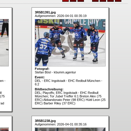
3R5B1391.jpg
Aufgenommen: 2026-04-01 00:35:19
Fotograf:
Stefan Bösl - kbumm.agentur
Event:
en -
DEL - ERC Ingolstadt - EHC Redbull München -
6:2
Bildbeschreibung:
l
DEL; Playoffs; ERC Ingolstadt - EHC Redbull
 (75
München; Tor Jubel Treffer 6:1 Breton Alex (75
ERC) Abbandonato Peter (98 ERC) Hüttl Leon (25
rad
ERC) Barber Riley (37 ERC)
3R5B1238.jpg
Aufgenommen: 2026-04-01 00:35:16