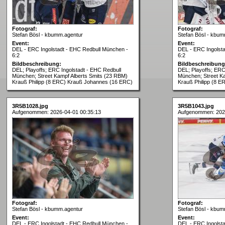
Fotograf:
Fotograf:
Stefan Bösl - kbumm.agentur
Stefan Bösl - kbum
Event:
Event:
DEL - ERC Ingolstadt - EHC Redbull München -
DEL - ERC Ingolst
6:2
6:2
Bildbeschreibung:
Bildbeschreibung
DEL; Playoffs; ERC Ingolstadt - EHC Redbull
DEL; Playoffs; ERC
München; Street Kampf Alberts Smits (23 RBM)
München; Street K
Krauß Philipp (8 ERC) Krauß Johannes (16 ERC)
Krauß Philipp (8 E
3R5B1028.jpg
3R5B1043.jpg
Aufgenommen: 2026-04-01 00:35:13
Aufgenommen: 202
Fotograf:
Fotograf:
Stefan Bösl - kbumm.agentur
Stefan Bösl - kbum
Event:
Event:
DEL - ERC Ingolstadt - EHC Redbull München -
DEL - ERC Ingolst