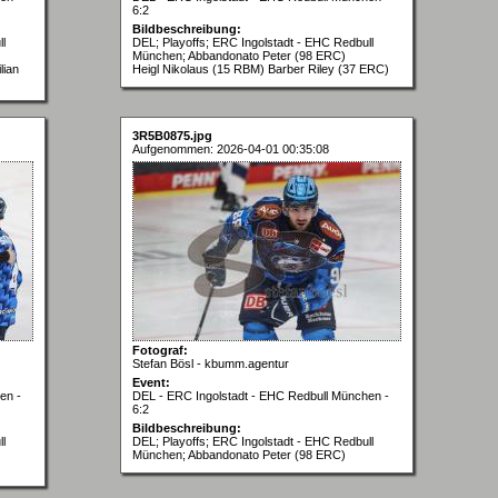
6:2
Bildbeschreibung:
l
DEL; Playoffs; ERC Ingolstadt - EHC Redbull
München; Abbandonato Peter (98 ERC)
lian
Heigl Nikolaus (15 RBM) Barber Riley (37 ERC)
3R5B0875.jpg
Aufgenommen: 2026-04-01 00:35:08
Fotograf:
Stefan Bösl - kbumm.agentur
Event:
en -
DEL - ERC Ingolstadt - EHC Redbull München -
6:2
Bildbeschreibung:
l
DEL; Playoffs; ERC Ingolstadt - EHC Redbull
München; Abbandonato Peter (98 ERC)