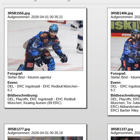
3R5B1555.jpg
3R5B1406.jpg
Aufgenommen: 2026-04-01 00:35:21
Aufgenommen: 202
Fotograf:
Fotograf:
Stefan Bösl - kbumm.agentur
Stefan Bösl - kbum
Event:
Event:
DEL - ERC Ingolstadt - EHC Redbull München -
DEL - ERC Ingolst
6:2
6:2
Bildbeschreibung:
Bildbeschreibung
DEL; Playoffs; ERC Ingolstadt - EHC Redbull
DEL; Playoffs; ERC
München; Keating Austen (89 ERC)
München; Tor Jubel
ERC) Abbandonato 
ERC) Barber Riley
3R5B1277.jpg
3R5B1337.jpg
Aufgenommen: 2026-04-01 00:35:18
Aufgenommen: 202