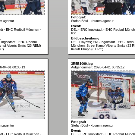
Fotograf:
m.agentur
Stefan Bösl - kbumm.agentur
Event:
adt - EHC Redbull München -
DEL - ERC Ingolstadt - EHC Redbull Münch
6:2
:
Bildbeschreibung:
 Ingolstadt - EHC Redbull
DEL; Playoffs; ERC Ingolstadt - EHC Redbul
ampf Alberts Smits (23 RBM)
München; Street Kampf Alberts Smits (23 
RC)
Krauß Philipp (8 ERC)
3R5B1000.jpg
6-04-01 00:35:13
Aufgenommen: 2026-04-01 00:35:12
Fotograf:
m.agentur
Stefan Bösl - kbumm.agentur
Event:
adt - EHC Redbull München -
DEL - ERC Ingolstadt - EHC Redbull Münch