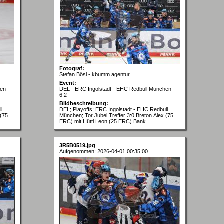
Fotograf:
Stefan Bösl - kbumm.agentur
Event:
en -
DEL - ERC Ingolstadt - EHC Redbull München -
6:2
Bildbeschreibung:
l
DEL; Playoffs; ERC Ingolstadt - EHC Redbull
 (75
München; Tor Jubel Treffer 3:0 Breton Alex (75
ERC) mit Hüttl Leon (25 ERC) Bank
3R5B0519.jpg
Aufgenommen: 2026-04-01 00:35:00