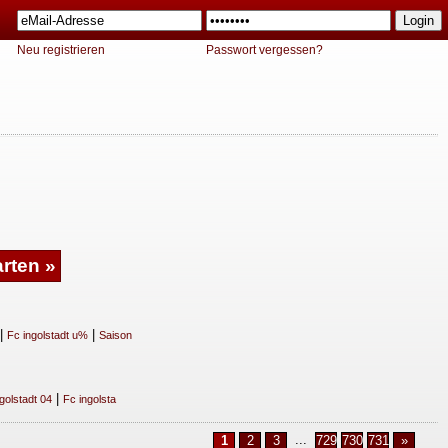
Neu registrieren
Passwort vergessen?
|
|
Fc ingolstadt u%
Saison
|
golstadt 04
Fc ingolsta
...
1
2
3
729
730
731
»