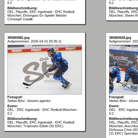
6:2
6:2
Bildbeschreibung:
Bildbeschreibung
DEL; Playoffs; ERC Ingolstadt - EHC Redbull
DEL; Playoffs; ERC
München; Ehrengast Ex-Spieler Meister
München; Sheen Ri
Christoph Gawlik
3R5B0981.jpg
3R5B0928.jpg
Aufgenommen: 2026-04-01 00:35:11
Aufgenommen: 202
Fotograf:
Fotograf:
Stefan Bösl - kbumm.agentur
Stefan Bösl - kbum
Event:
Event:
DEL - ERC Ingolstadt - EHC Redbull München -
DEL - ERC Ingolst
6:2
6:2
Bildbeschreibung:
Bildbeschreibung
DEL; Playoffs; ERC Ingolstadt - EHC Redbull
DEL; Playoffs; ERC
München; Tropmann Edwin (55 ERC)
München; Anschluss
DeSousa Chris (82
(31 ERC) Spornber