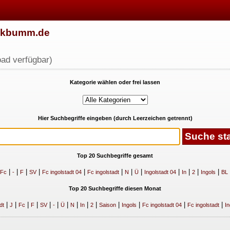
w.kbumm.de
ad verfügbar)
Kategorie wählen oder frei lassen
Hier Suchbegriffe eingeben (durch Leerzeichen getrennt)
Top 20 Suchbegriffe gesamt
|
|
|
|
|
|
|
|
|
|
|
|
Fc
-
F
SV
Fc ingolstadt 04
Fc ingolstadt
N
Ü
Ingolstadt 04
In
2
Ingols
BL
Top 20 Suchbegriffe diesen Monat
|
|
|
|
|
|
|
|
|
|
|
|
|
|
dt
J
Fc
F
SV
-
Ü
N
In
2
Saison
Ingols
Fc ingolstadt 04
Fc ingolstadt
In