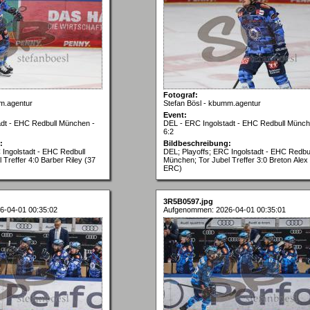
Fotograf:
m.agentur
Stefan Bösl - kbumm.agentur
Event:
adt - EHC Redbull München -
DEL - ERC Ingolstadt - EHC Redbull Münch
6:2
:
Bildbeschreibung:
 Ingolstadt - EHC Redbull
DEL; Playoffs; ERC Ingolstadt - EHC Redbul
Treffer 4:0 Barber Riley (37
München; Tor Jubel Treffer 3:0 Breton Alex
ERC)
3R5B0597.jpg
6-04-01 00:35:02
Aufgenommen: 2026-04-01 00:35:01