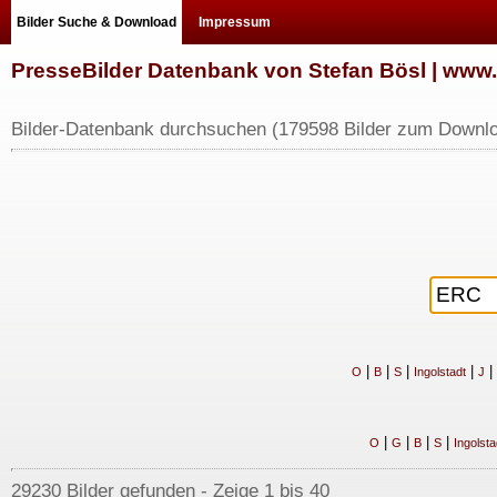
Bilder Suche & Download
Impressum
PresseBilder Datenbank von Stefan Bösl | ww
Bilder-Datenbank durchsuchen (179598 Bilder zum Downlo
|
|
|
|
|
O
B
S
Ingolstadt
J
|
|
|
|
O
G
B
S
Ingolsta
29230 Bilder gefunden - Zeige 1 bis 40