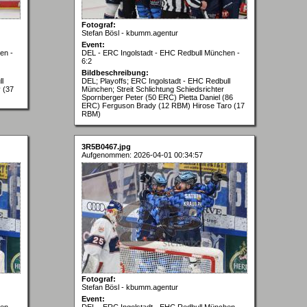
Fotograf:
Stefan Bösl - kbumm.agentur
Event:
en -
DEL - ERC Ingolstadt - EHC Redbull München -
6:2
Bildbeschreibung:
l
DEL; Playoffs; ERC Ingolstadt - EHC Redbull
y (37
München; Streit Schlichtung Schiedsrichter
Spornberger Peter (50 ERC) Pietta Daniel (86
ERC) Ferguson Brady (12 RBM) Hirose Taro (17
RBM)
3R5B0467.jpg
Aufgenommen: 2026-04-01 00:34:57
Fotograf:
Stefan Bösl - kbumm.agentur
Event:
en -
DEL - ERC Ingolstadt - EHC Redbull München -