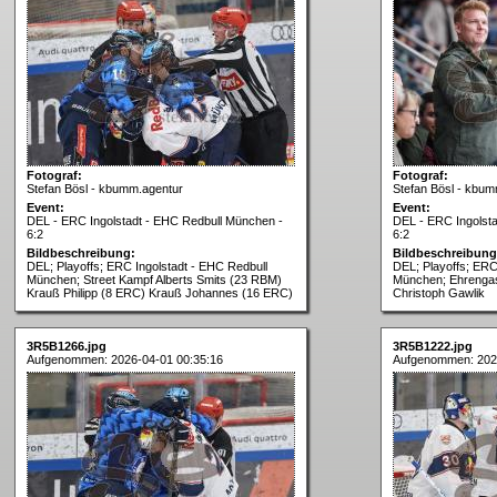
Fotograf:
Fotograf:
Stefan Bösl - kbumm.agentur
Stefan Bösl - kbum
Event:
Event:
DEL - ERC Ingolstadt - EHC Redbull München -
DEL - ERC Ingolst
6:2
6:2
Bildbeschreibung:
Bildbeschreibung
DEL; Playoffs; ERC Ingolstadt - EHC Redbull
DEL; Playoffs; ERC
München; Street Kampf Alberts Smits (23 RBM)
München; Ehrengast
Krauß Philipp (8 ERC) Krauß Johannes (16 ERC)
Christoph Gawlik
3R5B1266.jpg
3R5B1222.jpg
Aufgenommen: 2026-04-01 00:35:16
Aufgenommen: 202