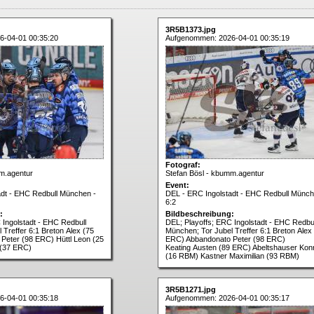
3R5B1373.jpg
6-04-01 00:35:20
Aufgenommen: 2026-04-01 00:35:19
Fotograf:
m.agentur
Stefan Bösl - kbumm.agentur
Event:
adt - EHC Redbull München -
DEL - ERC Ingolstadt - EHC Redbull Münch
6:2
:
Bildbeschreibung:
 Ingolstadt - EHC Redbull
DEL; Playoffs; ERC Ingolstadt - EHC Redbul
 Treffer 6:1 Breton Alex (75
München; Tor Jubel Treffer 6:1 Breton Alex
Peter (98 ERC) Hüttl Leon (25
ERC) Abbandonato Peter (98 ERC)
 (37 ERC)
Keating Austen (89 ERC) Abeltshauser Kon
(16 RBM) Kastner Maximilian (93 RBM)
3R5B1271.jpg
6-04-01 00:35:18
Aufgenommen: 2026-04-01 00:35:17