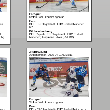
Fotograf:
Stefan Bösl - kbumm.agentur
Event:
en -
DEL - ERC Ingolstadt - EHC Redbull München -
6:2
Bildbeschreibung:
l
DEL; Playoffs; ERC Ingolstadt - EHC Redbull
RBM)
München; Tropmann Edwin (55 ERC)
3R5B0938.jpg
Aufgenommen: 2026-04-01 00:35:11
Fotograf:
Stefan Bösl - kbumm.agentur
Event:
en -
DEL - ERC Ingolstadt - EHC Redbull München -