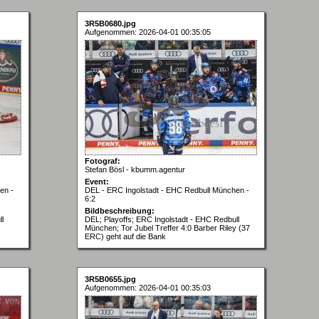
3R5B0680.jpg
Aufgenommen: 2026-04-01 00:35:05
Fotograf:
Stefan Bösl - kbumm.agentur
Event:
en -
DEL - ERC Ingolstadt - EHC Redbull München -
6:2
Bildbeschreibung:
l
DEL; Playoffs; ERC Ingolstadt - EHC Redbull
München; Tor Jubel Treffer 4:0 Barber Riley (37
ERC) geht auf die Bank
3R5B0655.jpg
Aufgenommen: 2026-04-01 00:35:03