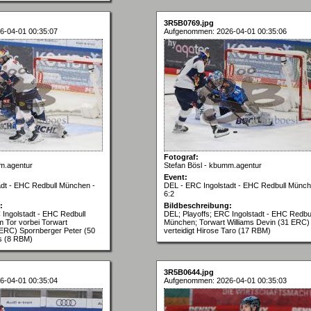
3R5B0769.jpg
6-04-01 00:35:07
Aufgenommen: 2026-04-01 00:35:06
Fotograf:
m.agentur
Stefan Bösl - kbumm.agentur
Event:
adt - EHC Redbull München -
DEL - ERC Ingolstadt - EHC Redbull Münch
6:2
:
Bildbeschreibung:
 Ingolstadt - EHC Redbull
DEL; Playoffs; ERC Ingolstadt - EHC Redbul
 Tor vorbei Torwart
München; Torwart Williams Devin (31 ERC)
 ERC) Spornberger Peter (50
verteidigt Hirose Taro (17 RBM)
s (8 RBM)
3R5B0644.jpg
6-04-01 00:35:04
Aufgenommen: 2026-04-01 00:35:03