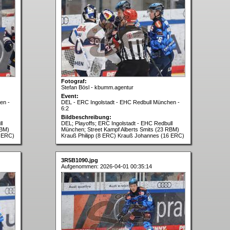
Fotograf:
Stefan Bösl - kbumm.agentur
Event:
en -
DEL - ERC Ingolstadt - EHC Redbull München -
6:2
Bildbeschreibung:
l
DEL; Playoffs; ERC Ingolstadt - EHC Redbull
RBM)
München; Street Kampf Alberts Smits (23 RBM)
6 ERC)
Krauß Philipp (8 ERC) Krauß Johannes (16 ERC)
3R5B1090.jpg
Aufgenommen: 2026-04-01 00:35:14