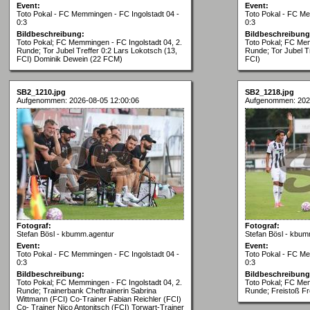
Event:
Event:
Toto Pokal - FC Memmingen - FC Ingolstadt 04 -
Toto Pokal - FC Me
0:3
0:3
Bildbeschreibung:
Bildbeschreibung
Toto Pokal; FC Memmingen - FC Ingolstadt 04, 2.
Toto Pokal; FC Mem
Runde; Tor Jubel Treffer 0:2 Lars Lokotsch (13,
Runde; Tor Jubel Tr
FCI) Dominik Dewein (22 FCM)
FCI)
SB2_1210.jpg
SB2_1218.jpg
Aufgenommen: 2026-08-05 12:00:06
Aufgenommen: 202
Fotograf:
Fotograf:
Stefan Bösl - kbumm.agentur
Stefan Bösl - kbum
Event:
Event:
Toto Pokal - FC Memmingen - FC Ingolstadt 04 -
Toto Pokal - FC Me
0:3
0:3
Bildbeschreibung:
Bildbeschreibung
Toto Pokal; FC Memmingen - FC Ingolstadt 04, 2.
Toto Pokal; FC Mem
Runde; Trainerbank Cheftrainerin Sabrina
Runde; Freistoß Fr
Wittmann (FCI) Co-Trainer Fabian Reichler (FCI)
Co- Trainer Nico Antonitsch (FCI) Torwart-Trainer