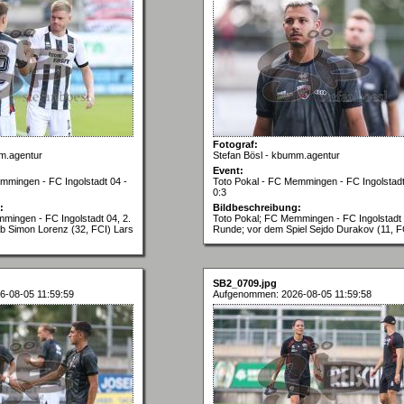
Fotograf:
m.agentur
Stefan Bösl - kbumm.agentur
Event:
mmingen - FC Ingolstadt 04 -
Toto Pokal - FC Memmingen - FC Ingolstadt
0:3
:
Bildbeschreibung:
mingen - FC Ingolstadt 04, 2.
Toto Pokal; FC Memmingen - FC Ingolstadt 
b Simon Lorenz (32, FCI) Lars
Runde; vor dem Spiel Sejdo Durakov (11, F
SB2_0709.jpg
-08-05 11:59:59
Aufgenommen: 2026-08-05 11:59:58