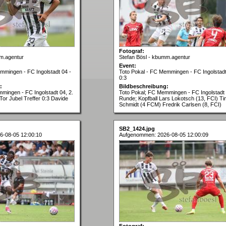
Fotograf:
m.agentur
Stefan Bösl - kbumm.agentur
Event:
mmingen - FC Ingolstadt 04 -
Toto Pokal - FC Memmingen - FC Ingolstadt
0:3
:
Bildbeschreibung:
mingen - FC Ingolstadt 04, 2.
Toto Pokal; FC Memmingen - FC Ingolstadt 
or Jubel Treffer 0:3 Davide
Runde; Kopfball Lars Lokotsch (13, FCI) T
Schmidt (4 FCM) Fredrik Carlsen (8, FCI)
SB2_1424.jpg
6-08-05 12:00:10
Aufgenommen: 2026-08-05 12:00:09
Fotograf: