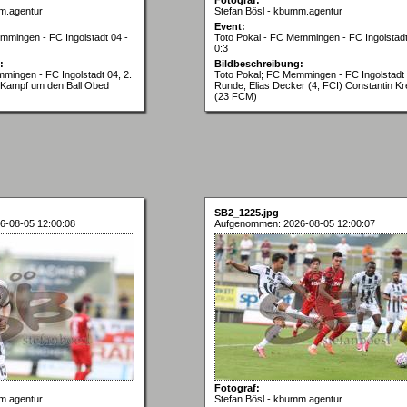
m.agentur
Stefan Bösl - kbumm.agentur
Event:
mmingen - FC Ingolstadt 04 -
Toto Pokal - FC Memmingen - FC Ingolstadt
0:3
:
Bildbeschreibung:
mingen - FC Ingolstadt 04, 2.
Toto Pokal; FC Memmingen - FC Ingolstadt 
Kampf um den Ball Obed
Runde; Elias Decker (4, FCI) Constantin Kr
(23 FCM)
SB2_1225.jpg
6-08-05 12:00:08
Aufgenommen: 2026-08-05 12:00:07
Fotograf:
m.agentur
Stefan Bösl - kbumm.agentur