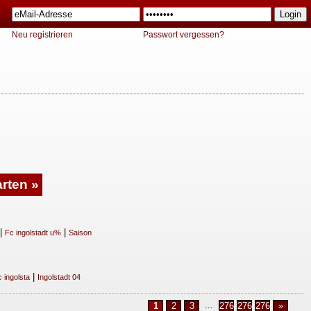
Neu registrieren
Passwort vergessen?
|
|
Fc ingolstadt u%
Saison
|
 ingolsta
Ingolstadt 04
...
1
2
3
2763
2764
2765
»