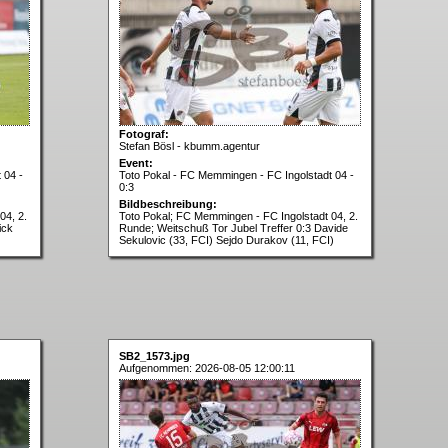
Fotograf:
Stefan Bösl - kbumm.agentur
Event:
 04 -
Toto Pokal - FC Memmingen - FC Ingolstadt 04 -
0:3
Bildbeschreibung:
04, 2.
Toto Pokal; FC Memmingen - FC Ingolstadt 04, 2.
ick
Runde; Weitschuß Tor Jubel Treffer 0:3 Davide
Sekulovic (33, FCI) Sejdo Durakov (11, FCI)
SB2_1573.jpg
Aufgenommen: 2026-08-05 12:00:11