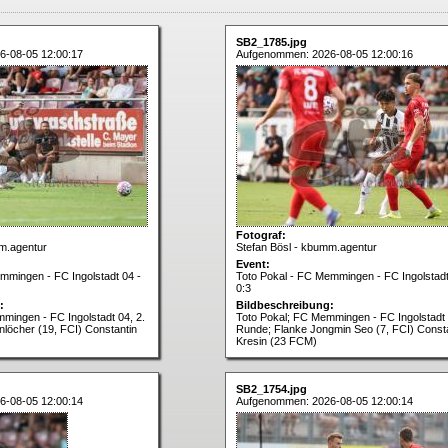
SB2_1785.jpg
6-08-05 12:00:17
Aufgenommen: 2026-08-05 12:00:16
Fotograf:
m.agentur
Stefan Bösl - kbumm.agentur
Event:
mmingen - FC Ingolstadt 04 -
Toto Pokal - FC Memmingen - FC Ingolstadt
0:3
:
Bildbeschreibung:
mingen - FC Ingolstadt 04, 2.
Toto Pokal; FC Memmingen - FC Ingolstadt 
löcher (19, FCI) Constantin
Runde; Flanke Jongmin Seo (7, FCI) Const
Kresin (23 FCM)
SB2_1754.jpg
6-08-05 12:00:14
Aufgenommen: 2026-08-05 12:00:14