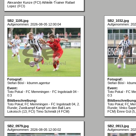
Alexander Kunze (FCI) Athletik-Trainer Rafael
Lopez (FCI)
SB2_1105.jpg
SB2_1032.jpg
Aufgenommen: 2026-08-05 12:00:04
Aufgenommen: 202
Fotograf:
Fotograf:
Stefan Bösl - kbumm.agentur
Stefan Bösl - kbum
Event:
Event:
Toto Pokal - FC Memmingen - FC Ingolstadt 04 -
Toto Pokal - FC Me
0:3
0:3
Bildbeschreibung:
Bildbeschreibung
Toto Pokal; FC Memmingen - FC Ingolstadt 04, 2.
Toto Pokal; FC Mem
Runde; Zweikampf Kampf um den Ball Lars
Runde; Vinko Šapin
Lokotsch (13, FCI) Timo Schmidt (4 FCM)
FCM) Emre Gül (5,
SB2_0979.jpg
SB2_0913.jpg
Aufgenommen: 2026-08-05 12:00:02
Aufgenommen: 202