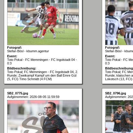
Fotograf:
Fotograf:
Stefan Bösl - kbumm.agentur
Stefan Bösl - kbum
Event:
Event:
Toto Pokal - FC Memmingen - FC Ingolstadt 04 -
Toto Pokal - FC Me
0:3
0:3
Bildbeschreibung:
Bildbeschreibung
Toto Pokal; FC Memmingen - FC Ingolstadt 04, 2.
Toto Pokal; FC Mem
Runde; Zweikampf Kampf um den Ball Emre Gül
Runde; klatschen a
(5, FCI) Timo Schmidt (4 FCM)
Lokotsch (13, FCI)
SB2_0775.jpg
SB2_0796.jpg
Aufgenommen: 2026-08-05 11:59:59
Aufgenommen: 2026