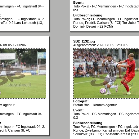
Event:
mmingen - FC Ingolstadt 04 -
Toto Pokal - FC Memmingen - FC Ingolstadt
0:3
:
Bildbeschreibung:
mingen - FC Ingolstadt 04, 2.
Toto Pokal; FC Memmingen - FC Ingolstadt 
effer 0:2 Lars Lokotsch (13,
Runde; Fredrik Carlsen (8, FCI) Tor Jubel T
Dominik Dewein (22 FCM)
SB2_1132.jpg
6-08-05 12:00:06
Aufgenommen: 2026-08-05 12:00:05
Fotograf:
m.agentur
Stefan Bösl - kbumm.agentur
Event:
mmingen - FC Ingolstadt 04 -
Toto Pokal - FC Memmingen - FC Ingolstadt
0:3
:
Bildbeschreibung:
mingen - FC Ingolstadt 04, 2.
Toto Pokal; FC Memmingen - FC Ingolstadt 
edrik Carlsen (8, FCI)
Runde; Zweikampf Kampf um den Ball Davi
Sekulovic (33, FCI) Constantin Kresin (23