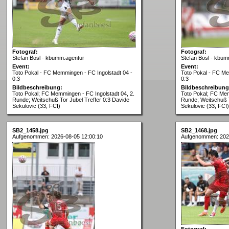
Fotograf:
Fotograf:
Stefan Bösl - kbumm.agentur
Stefan Bösl - kbum
Event:
Event:
Toto Pokal - FC Memmingen - FC Ingolstadt 04 -
Toto Pokal - FC Me
0:3
0:3
Bildbeschreibung:
Bildbeschreibung
Toto Pokal; FC Memmingen - FC Ingolstadt 04, 2.
Toto Pokal; FC Mem
Runde; Weitschuß Tor Jubel Treffer 0:3 Davide
Runde; Weitschuß T
Sekulovic (33, FCI)
Sekulovic (33, FCI)
SB2_1458.jpg
SB2_1468.jpg
Aufgenommen: 2026-08-05 12:00:10
Aufgenommen: 202
Fotograf: