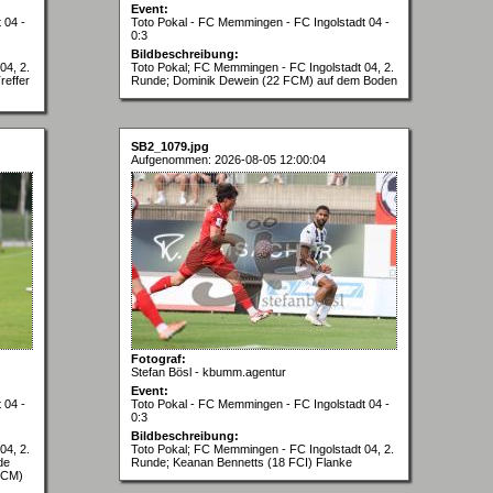
Event:
 04 -
Toto Pokal - FC Memmingen - FC Ingolstadt 04 -
0:3
Bildbeschreibung:
04, 2.
Toto Pokal; FC Memmingen - FC Ingolstadt 04, 2.
reffer
Runde; Dominik Dewein (22 FCM) auf dem Boden
SB2_1079.jpg
Aufgenommen: 2026-08-05 12:00:04
Fotograf:
Stefan Bösl - kbumm.agentur
Event:
 04 -
Toto Pokal - FC Memmingen - FC Ingolstadt 04 -
0:3
Bildbeschreibung:
04, 2.
Toto Pokal; FC Memmingen - FC Ingolstadt 04, 2.
de
Runde; Keanan Bennetts (18 FCI) Flanke
 FCM)