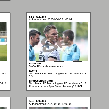
SB2_0920.jpg
Aufgenommen: 2026-08-05 12:00:02
Fotograf:
Stefan Bösl - kbumm.agentur
Event:
 04 -
Toto Pokal - FC Memmingen - FC Ingolstadt 04 -
0:3
Bildbeschreibung:
04, 2.
Toto Pokal; FC Memmingen - FC Ingolstadt 04, 2.
Runde; vor dem Spiel Simon Lorenz (32, FCI)
SB2_0906.jpg
Aufgenommen: 2026-08-05 12:00:00