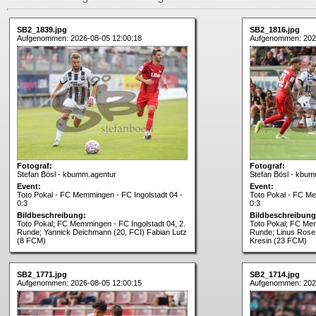
SB2_1839.jpg
SB2_1816.jpg
Aufgenommen: 2026-08-05 12:00:18
Aufgenommen: 202
Fotograf:
Fotograf:
Stefan Bösl - kbumm.agentur
Stefan Bösl - kbum
Event:
Event:
Toto Pokal - FC Memmingen - FC Ingolstadt 04 -
Toto Pokal - FC Me
0:3
0:3
Bildbeschreibung:
Bildbeschreibung
Toto Pokal; FC Memmingen - FC Ingolstadt 04, 2.
Toto Pokal; FC Mem
Runde; Yannick Deichmann (20, FCI) Fabian Lutz
Runde; Linus Rosen
(8 FCM)
Kresin (23 FCM)
SB2_1771.jpg
SB2_1714.jpg
Aufgenommen: 2026-08-05 12:00:15
Aufgenommen: 202