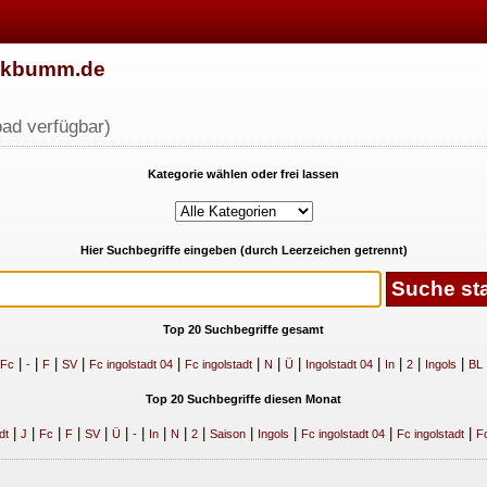
w.kbumm.de
ad verfügbar)
Kategorie wählen oder frei lassen
Hier Suchbegriffe eingeben (durch Leerzeichen getrennt)
Top 20 Suchbegriffe gesamt
|
|
|
|
|
|
|
|
|
|
|
|
Fc
-
F
SV
Fc ingolstadt 04
Fc ingolstadt
N
Ü
Ingolstadt 04
In
2
Ingols
BL
Top 20 Suchbegriffe diesen Monat
|
|
|
|
|
|
|
|
|
|
|
|
|
|
dt
J
Fc
F
SV
Ü
-
In
N
2
Saison
Ingols
Fc ingolstadt 04
Fc ingolstadt
Fc