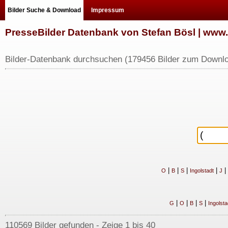
Bilder Suche & Download
Impressum
PresseBilder Datenbank von Stefan Bösl | ww
Bilder-Datenbank durchsuchen (179456 Bilder zum Downlo
|
|
|
|
|
O
B
S
Ingolstadt
J
|
|
|
|
G
O
B
S
Ingolsta
110569 Bilder gefunden - Zeige 1 bis 40