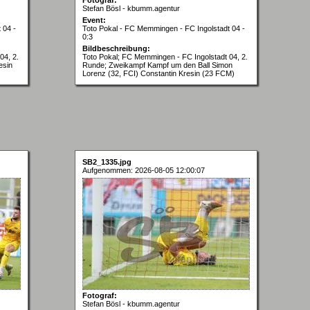
Stefan Bösl - kbumm.agentur
Event:
 04 -
Toto Pokal - FC Memmingen - FC Ingolstadt 04 -
0:3
Bildbeschreibung:
04, 2.
Toto Pokal; FC Memmingen - FC Ingolstadt 04, 2.
esin
Runde; Zweikampf Kampf um den Ball Simon
Lorenz (32, FCI) Constantin Kresin (23 FCM)
SB2_1335.jpg
Aufgenommen: 2026-08-05 12:00:07
Fotograf:
Stefan Bösl - kbumm.agentur