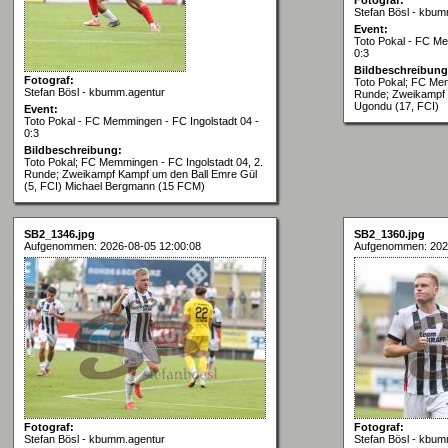
Stefan Bösl - kbum
Event:
Toto Pokal - FC Me
0:3
Bildbeschreibung
Fotograf:
Toto Pokal; FC Mem
Stefan Bösl - kbumm.agentur
Runde; Zweikampf 
Ugondu (17, FCI)
Event:
Toto Pokal - FC Memmingen - FC Ingolstadt 04 -
0:3
Bildbeschreibung:
Toto Pokal; FC Memmingen - FC Ingolstadt 04, 2.
Runde; Zweikampf Kampf um den Ball Emre Gül
(5, FCI) Michael Bergmann (15 FCM)
SB2_1346.jpg
SB2_1360.jpg
Aufgenommen: 2026-08-05 12:00:08
Aufgenommen: 202
Fotograf:
Fotograf:
Stefan Bösl - kbumm.agentur
Stefan Bösl - kbum