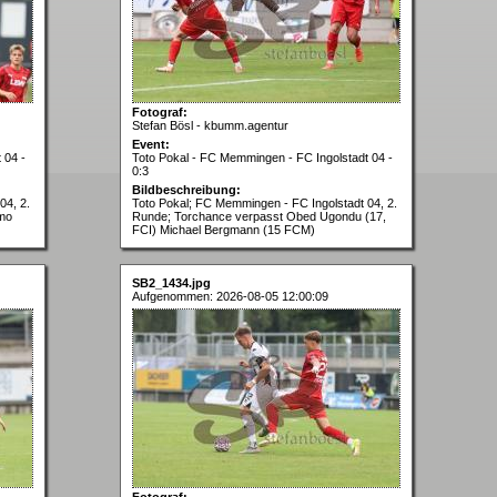
Fotograf:
Stefan Bösl - kbumm.agentur
Event:
 04 -
Toto Pokal - FC Memmingen - FC Ingolstadt 04 -
0:3
Bildbeschreibung:
04, 2.
Toto Pokal; FC Memmingen - FC Ingolstadt 04, 2.
imo
Runde; Torchance verpasst Obed Ugondu (17,
FCI) Michael Bergmann (15 FCM)
SB2_1434.jpg
Aufgenommen: 2026-08-05 12:00:09
Fotograf: