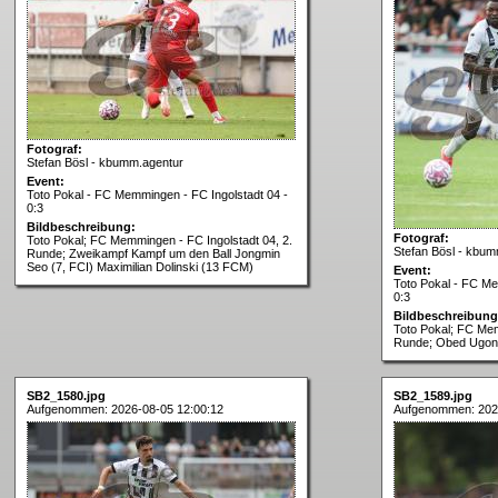
Fotograf:
Stefan Bösl - kbumm.agentur
Event:
Toto Pokal - FC Memmingen - FC Ingolstadt 04 -
0:3
Bildbeschreibung:
Fotograf:
Toto Pokal; FC Memmingen - FC Ingolstadt 04, 2.
Stefan Bösl - kbum
Runde; Zweikampf Kampf um den Ball Jongmin
Seo (7, FCI) Maximilian Dolinski (13 FCM)
Event:
Toto Pokal - FC Me
0:3
Bildbeschreibung
Toto Pokal; FC Mem
Runde; Obed Ugond
SB2_1580.jpg
SB2_1589.jpg
Aufgenommen: 2026-08-05 12:00:12
Aufgenommen: 202