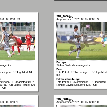
SB2_1036.jpg
6-08-05 12:00:03
Aufgenommen: 2026-08-05 12:00:03
Fotograf:
m.agentur
Stefan Bösl - kbumm.agentur
Event:
mmingen - FC Ingolstadt 04 -
Toto Pokal - FC Memmingen - FC Ingolstadt
0:3
:
Bildbeschreibung:
mingen - FC Ingolstadt 04, 2.
Toto Pokal; FC Memmingen - FC Ingolstadt 
a (41, FCI) Lukas Rietzler (29
Runde; Davide Sekulovic (33, FCI)
 FCI)
SB2_0810.jpg
6-08-05 12:00:01
Aufgenommen: 2026-08-05 12:00:00